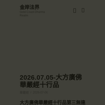
☀️法宴：華嚴經入法界品第三十九 ☀️
金岸法界
🙏講者：上恆下實法師 (Rev. Heng Sure)
Gold Coast Dharma
⏰北京时间
金岸法界
Realm
每周日，中午10：30 - 12：00
Gold Coast Dharma Realm
⏰昆士兰时间
每周日，下午12：30 - 14：00
⏰California Time
Got it!
主頁
09:30 - 11:00pm Every Sat
👉Zoom Link 链接：
金岸活動|EVENTS
https://drba-org.zoom.us/j/84914586289
👉Meeting ID 会议号：84914586289
講經說法
🔔提醒:
關於金岸
一、請以【全名+所在地】方式加入會議。
宣化上人
文章匯總
2026.07.05-大方廣佛
教育培德
華嚴經十行品
聯繫我們
華嚴經
2026-07-06
登录|LOGIN
大方廣佛華嚴經十行品第三無違