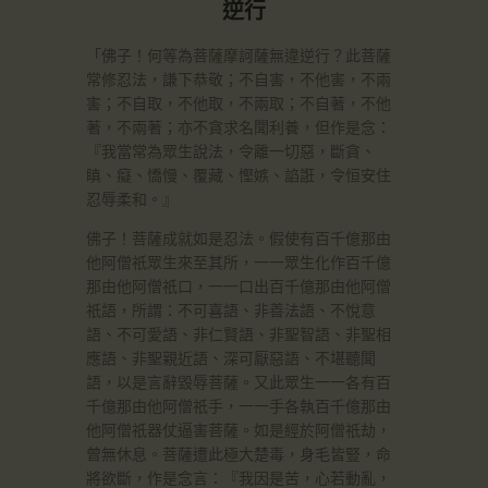
逆行
「佛子！何等為菩薩摩訶薩無違逆行？此菩薩
常修忍法，謙下恭敬；不自害，不他害，不兩
害；不自取，不他取，不兩取；不自著，不他
著，不兩著；亦不貪求名聞利養，但作是念：
『我當常為眾生說法，令離一切惡，斷貪、
瞋、癡、憍慢、覆藏、慳嫉、諂誑，令恒安住
忍辱柔和。』
佛子！菩薩成就如是忍法。假使有百千億那由
他阿僧祇眾生來至其所，一一眾生化作百千億
那由他阿僧祇口，一一口出百千億那由他阿僧
祇語，所謂：不可喜語、非善法語、不悅意
語、不可愛語、非仁賢語、非聖智語、非聖相
應語、非聖親近語、深可厭惡語、不堪聽聞
語，以是言辭毀辱菩薩。又此眾生一一各有百
千億那由他阿僧祇手，一一手各執百千億那由
他阿僧祇器仗逼害菩薩。如是經於阿僧祇劫，
曾無休息。菩薩遭此極大楚毒，身毛皆豎，命
將欲斷，作是念言：『我因是苦，心若動亂，