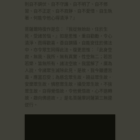
則自不調伏、自不守護、自不明了、自不修
習、自不正定、自不寂靜、自不愛惜、自生執
著，何能令他心得清淨？』
菩薩爾時復作是念：『我從無始劫，住於生
死，受諸苦惱。』如是思惟，重自勸勵，令心
清淨，而得歡喜。善自調攝，自能安住於佛法
中，亦令眾生同得此法。復更思惟：『此身空
寂，無我、我所，無有真實，性空無二；若苦
若樂，皆無所有，諸法空故。我當解了，廣為
人說，令諸眾生滅除此見。是故，我今雖遭苦
毒，應當忍受；為慈念眾生故，饒益眾生故，
安樂眾生故，憐愍眾生故，攝受眾生故，不捨
眾生故，自得覺悟故，令他覺悟故，心不退轉
故，趣向佛道故。』是名菩薩摩訶薩第三無違
逆行。