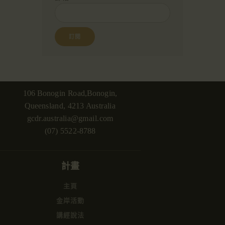
106 Bonogin Road,Bonogin,
Queensland, 4213 Australia
gcdr.australia@gmail.com
(07) 5522-8788
計畫
主頁
金岸活動
講經說法