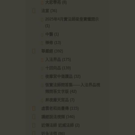
大悲學苑
(8)
法宴
(36)
2025年4月實法師梁皇寶懺開示
(1)
中醫
(1)
禅修
(13)
華嚴經
(392)
入法界品
(175)
十回向品
(139)
夜摩宮中偈讚品
(32)
恆實法師問答集——入法界品視
頻問答文字版
(42)
昇夜摩天宮品
(7)
虛雲老和尚畫傳
(115)
講經說法視頻
(340)
近傳法師 近威法師
(2)
近永法师
(86)