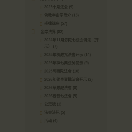
2023十月法会
(9)
佛教宇宙学简介
(13)
戒律講座
(57)
金岸法界
(82)
2024年11月弥陀七法会讲法（开
示）
(7)
2025年楞嚴咒法會开示
(14)
2025年禪七興法師開示
(9)
2025阿彌陀法會
(10)
2026年梁皇寶懺法會开示
(2)
2026華嚴經法會
(8)
2026觀音七法會
(5)
公眾號
(1)
法会法訊
(5)
活动
(4)