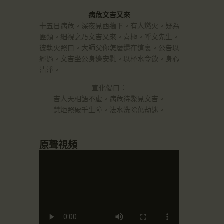
病危文吉又來
十五日病危。深夜見西牆下。有人燃火。疑為
匪類。細視之乃文吉又來。喜極。呼文先生。
彼執火照曰。大師父你怎麼還在這裏。公告以
經過。文吉坐公身邊安慰。以杯水令飲。身心
清淨。
宣化偈曰：
吉人天相語不虛。病危待斃見文吉。
慧炬照破千生障。法水洗除萬劫迷。
原聲視頻