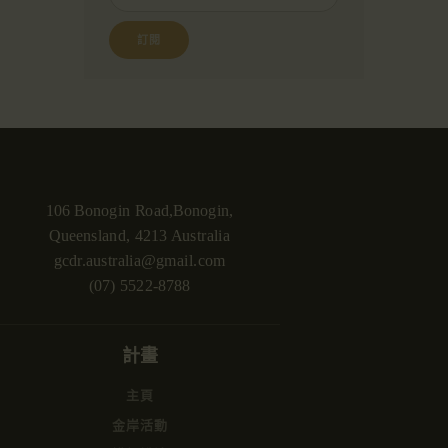
106 Bonogin Road,Bonogin,
Queensland, 4213 Australia
gcdr.australia@gmail.com
(07) 5522-8788
計畫
主頁
金岸活動