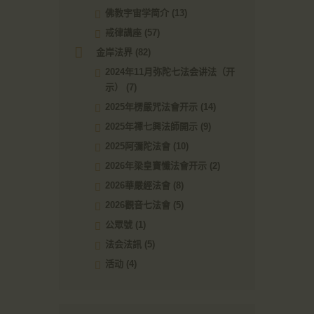
佛教宇宙学简介
(13)
戒律講座
(57)
金岸法界
(82)
2024年11月弥陀七法会讲法（开
示）
(7)
2025年楞嚴咒法會开示
(14)
2025年禪七興法師開示
(9)
2025阿彌陀法會
(10)
2026年梁皇寶懺法會开示
(2)
2026華嚴經法會
(8)
2026觀音七法會
(5)
公眾號
(1)
法会法訊
(5)
活动
(4)