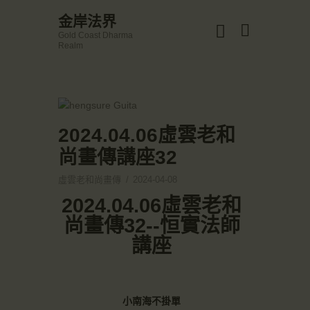
☀️法宴：華嚴經入法界品第三十九 ☀️
金岸法界
🙏講者：上恆下實法師 (Rev. Heng Sure)
Gold Coast Dharma
⏰北京时间
金岸法界
Realm
每周日，中午10：30 - 12：00
Gold Coast Dharma Realm
⏰昆士兰时间
每周日，下午12：30 - 14：00
⏰California Time
Got it!
主頁
09:30 - 11:00pm Every Sat
👉Zoom Link 链接：
金岸活動|EVENTS
2024.04.06虛雲老和
https://drba-org.zoom.us/j/84914586289
👉Meeting ID 会议号：84914586289
講經說法
尚畫傳講座32
🔔提醒:
關於金岸
一、請以【全名+所在地】方式加入會議。
虛雲老和尚畫傳
2024-04-08
宣化上人
2024.04.06虛雲老和
文章匯總
尚畫傳32--恒實法師
教育培德
講座
聯繫我們
登录|LOGIN
小南海不掛單