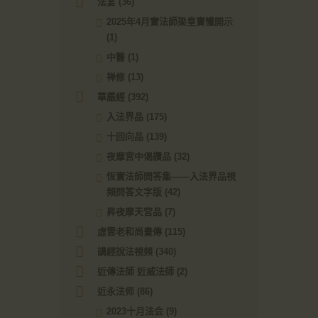
法宴
(36)
2025年4月實法師梁皇寶懺開示
(1)
中醫
(1)
禅修
(13)
華嚴經
(392)
入法界品
(175)
十回向品
(139)
夜摩宮中偈讚品
(32)
恆實法師問答集——入法界品視
頻問答文字版
(42)
昇夜摩天宮品
(7)
虛雲老和尚畫傳
(115)
講經說法視頻
(340)
近傳法師 近威法師
(2)
近永法师
(86)
2023十月法会
(9)