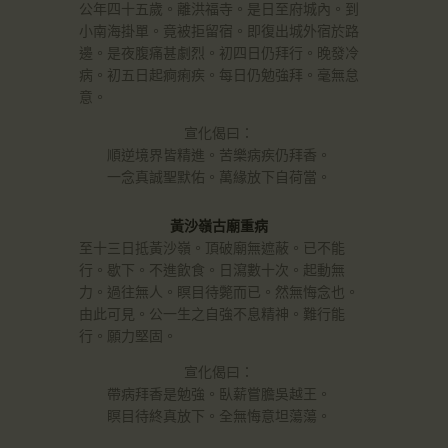
公年四十五歲。離洪福寺。是日至府城內。到
小南海掛單。竟被拒留宿。即復出城外宿於路
邊。是夜腹痛甚劇烈。初四日仍拜行。晚發冷
病。初五日起痾痢疾。每日仍勉強拜。毫無怠
意。
宣化偈曰：
順逆境界皆精進。苦樂病疾仍拜香。
一念真誠聖默佑。萬緣放下自荷當。
黃沙嶺古廟重病
至十三日抵黃沙嶺。頂破廟無遮蔽。已不能
行。歇下。不進飲食。日瀉數十次。起動無
力。過往無人。瞑目待斃而已。然無悔念也。
由此可見。公一生之自強不息精神。難行能
行。願力堅固。
宣化偈曰：
帶病拜香是勉強。臥薪嘗膽吳越王。
瞑目待終真放下。全無悔意坦蕩蕩。