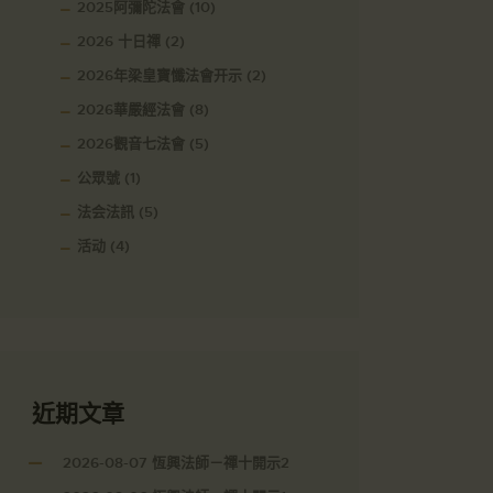
2025阿彌陀法會
(10)
2026 十日禪
(2)
2026年梁皇寶懺法會开示
(2)
2026華嚴經法會
(8)
2026觀音七法會
(5)
公眾號
(1)
法会法訊
(5)
活动
(4)
近期文章
2026-08-07 恆興法師－禪十開示2