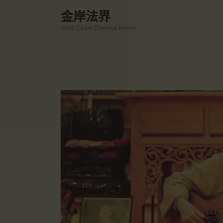
金岸法界
Gold Coast Dharma Realm