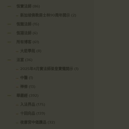
恆實法師
(86)
新加坡佛教居士林90周年開示
(2)
恆懿法師
(15)
恆揚法師
(6)
所有博客
(61)
大悲學苑
(8)
法宴
(36)
2025年4月實法師梁皇寶懺開示
(1)
中醫
(1)
禅修
(13)
華嚴經
(392)
入法界品
(175)
十回向品
(139)
夜摩宮中偈讚品
(32)