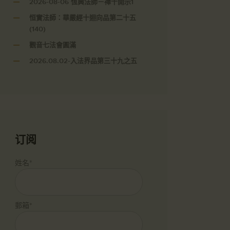
2026-08-06 恆興法師－禪十開示1
恒實法師：華嚴經十迴向品第二十五
(140)
觀音七法會圓滿
2026.08.02-入法界品第三十九之五
订阅
姓名*
郵箱*