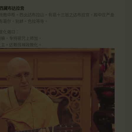
5西藏布达拉宫
政教中枢。西北达布拉山。有高十三层之达布拉宫。殿中庄严金
有葛尔。别蚌。色拉等寺。
宣化偈曰：
喇嘛。专持密咒上师加。
王主。达赖班禅政教化。