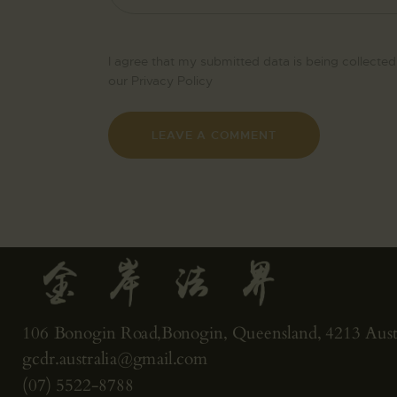
I agree that my submitted data is being collected
our
Privacy Policy
106 Bonogin Road,Bonogin, Queensland, 4213 Austr
gcdr.australia@gmail.com
(07) 5522-8788