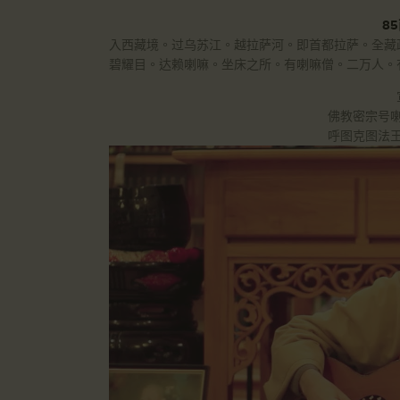
8
入西藏境。过乌苏江。越拉萨河。即首都拉萨。全藏
碧耀目。达赖喇嘛。坐床之所。有喇嘛僧。二万人。
佛教密宗号
呼图克图法