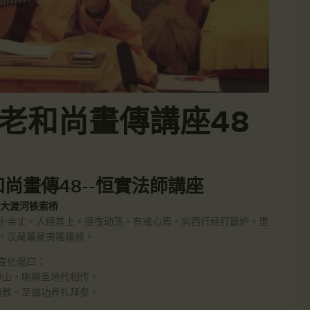
2虛雲老和尚畫傳講座48
雲老和尚畫傳48--恒實法師講座
4 大渡河铁索桥
十余丈。人经其上。摇曳动荡。有戒心焉。向西行经打箭炉。里
。汉藏蕃蒙夷猺獞族。
宣化偈曰：
神山。喇嘛圣地代相传。
嘛教。至诚功养礼拜参。