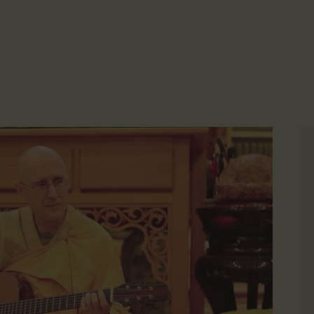
主頁
☀️法宴：華嚴經入法界品第三十九 ☀️
🙏講者：上恆下實法師 (Rev. Heng Sure)
金岸活動|EVENTS
⏰北京时间
金岸法界
每周日，中午10：30 - 12：00
⏰昆士兰时间
Gold Coast Dharma Realm
講經說法
每周日，下午12：30 - 14：00
⏰California Time
關於金岸
09:30 - 11:00pm Every Sat
👉Zoom Link 链接：
https://drba-org.zoom.us/j/84914586289
宣化上人
👉Meeting ID 会议号：84914586289
🔔提醒:
文章匯總
一、請以【全名+所在地】方式加入會議。
教育培德
聯繫我們
登录|LOGIN