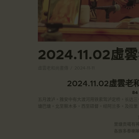
2024.11.0
虛雲老和尚畫傳
2024-11-11
2024.11.02虛
8
五月渡泸。雅安中有大渡河用铁索驾泸定桥。长达三
塘巴塘。北至察木多。西至硕督。经阿兰多。及拉里
里塘贡噶有
各族多奉喇