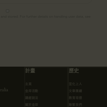
 and stored. For further details on handling user data, see
計畫
歷史
主頁
宣化上人
alia
金岸活動
文章匯總
講經說法
教育培德
關於金岸
聯繫我們