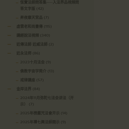
恆實法師問答集——入法界品視頻問
答文字版
(42)
昇夜摩天宮品
(7)
虛雲老和尚畫傳
(115)
講經說法視頻
(340)
近傳法師 近威法師
(2)
近永法师
(86)
2023十月法会
(9)
佛教宇宙学简介
(13)
戒律講座
(57)
金岸法界
(84)
2024年11月弥陀七法会讲法（开
示）
(7)
2025年楞嚴咒法會开示
(14)
2025年禪七興法師開示
(9)