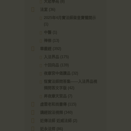
大悲學苑
(8)
法宴
(36)
2025年4月實法師梁皇寶懺開示
(1)
中醫
(1)
禅修
(13)
華嚴經
(392)
入法界品
(175)
十回向品
(139)
夜摩宮中偈讚品
(32)
恆實法師問答集——入法界品視
頻問答文字版
(42)
昇夜摩天宮品
(7)
虛雲老和尚畫傳
(115)
講經說法視頻
(340)
近傳法師 近威法師
(2)
近永法师
(86)