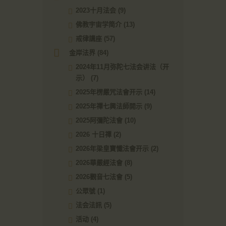
2023十月法会
(9)
佛教宇宙学简介
(13)
戒律講座
(57)
金岸法界
(84)
2024年11月弥陀七法会讲法（开
示）
(7)
2025年楞嚴咒法會开示
(14)
2025年禪七興法師開示
(9)
2025阿彌陀法會
(10)
2026 十日禪
(2)
2026年梁皇寶懺法會开示
(2)
2026華嚴經法會
(8)
2026觀音七法會
(5)
公眾號
(1)
法会法訊
(5)
活动
(4)