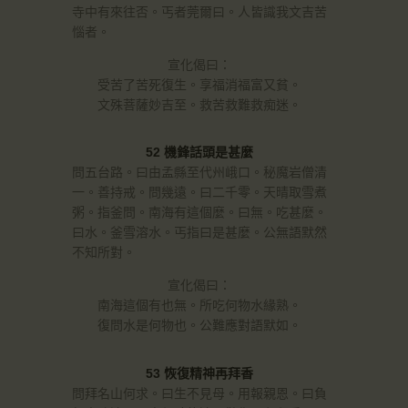
寺中有來往否。丐者莞爾曰。人皆識我文吉苦
惱者。
宣化偈曰：
受苦了苦死復生。享福消福富又貧。
文殊菩薩妙吉至。救苦救難救痴迷。
52 機鋒話頭是甚麼
問五台路。曰由孟縣至代州峨口。秘魔岩僧清
一。善持戒。問幾遠。曰二千零。天晴取雪煮
粥。指釜問。南海有這個麼。曰無。吃甚麼。
曰水。釜雪溶水。丐指曰是甚麼。公無語默然
不知所對。
宣化偈曰：
南海這個有也無。所吃何物水緣熟。
復問水是何物也。公難應對語默如。
53 恢復精神再拜香
問拜名山何求。曰生不見母。用報親恩。曰負