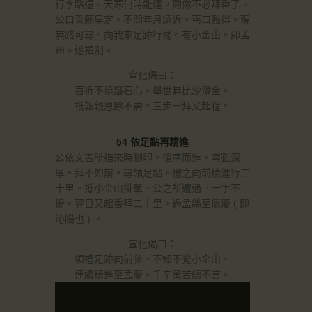
行李路遠。天寒何時能達。勸你不必拜香了。
公曰誓願早定。不問年月遠近。丐曰難得。現
無路可尋。向我來足跡行罷。有小金山。即孟
州。遂揖別。
宣化偈曰：
百折不撓鐵石心。舉世無比沙澄金。
祇報親恩餘不需。三步一拜又起程。
54 依足點再精進
公依文吉所指來時腳印。循序而進。雪雖深
厚。拜不如前。尋領足點。禮之向前精進行二
十里。抵小金山掛單。公之所遭遇。一字不
提。翌日又起香拜二十里。過孟縣至懷慶 ( 即
沁陽也 ) 。
宣化偈曰：
領禮足跡向前參。不知不覺小金山。
連續精進至孟慶。千辛萬苦總不言。