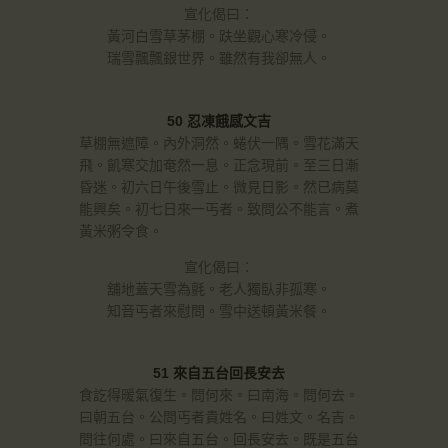
宣化偈曰：
黃河白雪草茅棚。趺坐觀心寒冷侵。
瑞雪飄飄銀世界。雖然有我卻無人。
50 忍凍餓感文吉
草棚無遮障。內外洞然。蜷伏一隅。雪花滿天
飛。飢寒交加奄然一息。正念現前。至三日漸
昏迷。初六日午後雪止。微見日影。然已病莫
能興矣。初七日來一丐者。致問公不能言。煮
黃米粥令食。
宣化偈曰：
舖地蓋天雪為氈。老人獨臥非孤寒。
知音丐者來慰問。雪中送頓黃米餐。
51 來自五台回長安去
食訖得暖氣復生。問何來。曰南海。問何去。
曰朝五台。公問丐者貴姓名。曰姓文。名吉。
問往何處。曰來自五台。回長安去。既是五台