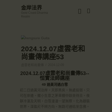
☀️法宴：華嚴經入法界品第三十九 ☀️
金岸法界
🙏講者：上恆下實法師 (Rev. Heng Sure)
Gold Coast Dharma
⏰北京时间
金岸法界
Realm
每周日，中午10：30 - 12：00
Gold Coast Dharma Realm
⏰昆士兰时间
每周日，下午12：30 - 14：00
⏰California Time
Got it!
主頁
09:30 - 11:00pm Every Sat
👉Zoom Link 链接：
金岸活動|EVENTS
2024.12.07虛雲老和
https://drba-org.zoom.us/j/84914586289
👉Meeting ID 会议号：84914586289
講經說法
尚畫傳講座53
🔔提醒:
關於金岸
一、請以【全名+所在地】方式加入會議。
虛雲老和尚畫傳
2024-12-09
宣化上人
2024.12.07虛雲老和尚畫傳53--
恒實法師講座
文章匯總
49 過黃河遇白雪
教育培德
初二日過黃河泊岸。天即黑矣。無處投宿。只
聯繫我們
可在岸邊。擺小生意之茅草棚中趺坐待旦。夜
靜冷凜及天明。白雪漫漫一望無際。化為銀裝
登录|LOGIN
世界。深盈尺不辨方向。無路可通枯坐念佛。