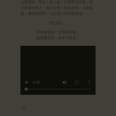
法幣萬餘。復包。俟人取。已晚暫回至海。有
女投海拯救之。詢乃朱姓。嫁孫師長。以受氣
故。攜款逃而然。公化雙方家皈依受戒。
宣化偈曰：
失金欲自殺。恰遇活菩薩。
拯救離苦海。孫朱共獻花。