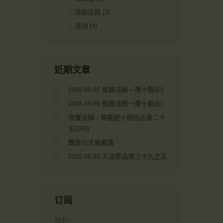
法会法訊
(5)
活动
(4)
近期文章
2026-08-07 恆興法師－禪十開示2
2026-08-06 恆興法師－禪十開示1
恒實法師：華嚴經十迴向品第二十
五(140)
觀音七法會圓滿
2026.08.02-入法界品第三十九之五
订阅
姓名*