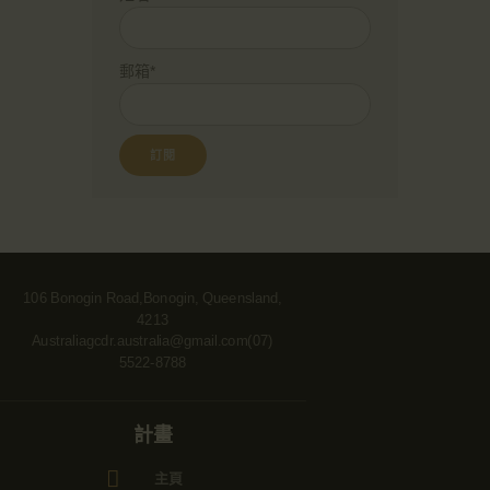
郵箱*
106 Bonogin Road,Bonogin, Queensland,
4213
Australia
gcdr.australia@gmail.com
(07)
5522-8788
計畫
主頁