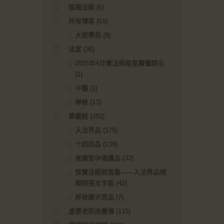
恆揚法師
(6)
所有博客
(61)
大悲學苑
(8)
法宴
(36)
2025年4月實法師梁皇寶懺開示
(1)
中醫
(1)
禅修
(13)
華嚴經
(392)
入法界品
(175)
十回向品
(139)
夜摩宮中偈讚品
(32)
恆實法師問答集——入法界品視
頻問答文字版
(42)
昇夜摩天宮品
(7)
虛雲老和尚畫傳
(115)