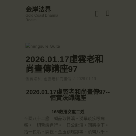
☀️法宴：華嚴經入法界品第三十九 ☀️
金岸法界
🙏講者：上恆下實法師 (Rev. Heng Sure)
Gold Coast Dharma
⏰北京时间
金岸法界
Realm
每周日，中午10：30 - 12：00
Gold Coast Dharma Realm
⏰昆士兰时间
每周日，下午12：30 - 14：00
⏰California Time
Got it!
主頁
09:30 - 11:00pm Every Sat
👉Zoom Link 链接：
金岸活動|EVENTS
2026.01.17虛雲老和
https://drba-org.zoom.us/j/84914586289
👉Meeting ID 会议号：84914586289
講經說法
尚畫傳講座97
🔔提醒:
關於金岸
一、請以【全名+所在地】方式加入會議。
恆實法師
,
虛雲老和尚畫傳
2026-01-19
宣化上人
2026.01.17虛雲老和尚畫傳97--
文章匯總
恒實法師講座
教育培德
165救溺女度二姓
聯繫我們
辛酉八十二歲。顧品珍督滇。澇旱疫疾喉病
登录|LOGIN
頻。一切暫緩進行。一日公赴滇。回憩樹下。
拾一包裹。開視。金玉釧環錶等。滇幣八千。