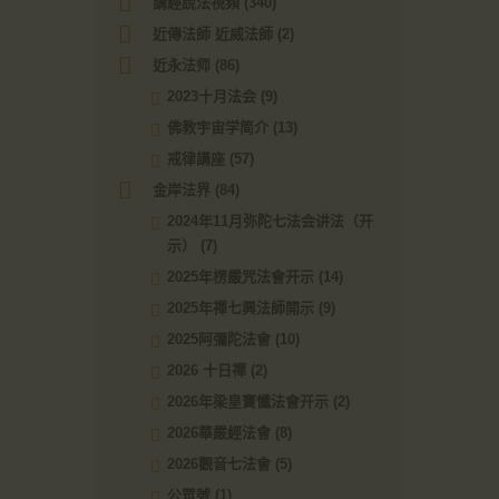
講經說法視頻
(340)
近傳法師 近威法師
(2)
近永法师
(86)
2023十月法会
(9)
佛教宇宙学简介
(13)
戒律講座
(57)
金岸法界
(84)
2024年11月弥陀七法会讲法（开
示）
(7)
2025年楞嚴咒法會开示
(14)
2025年禪七興法師開示
(9)
2025阿彌陀法會
(10)
2026 十日禪
(2)
2026年梁皇寶懺法會开示
(2)
2026華嚴經法會
(8)
2026觀音七法會
(5)
公眾號
(1)