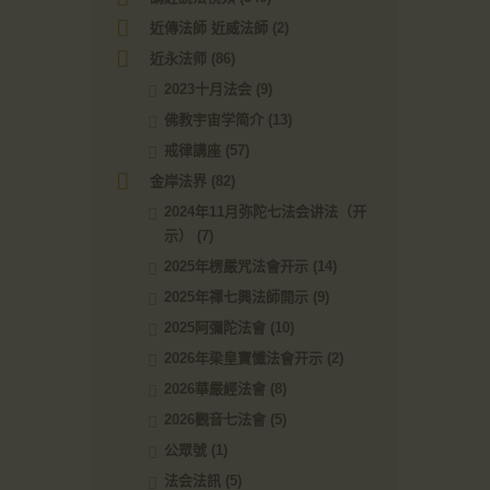
近傳法師 近威法師
(2)
近永法师
(86)
2023十月法会
(9)
佛教宇宙学简介
(13)
戒律講座
(57)
金岸法界
(82)
2024年11月弥陀七法会讲法（开
示）
(7)
2025年楞嚴咒法會开示
(14)
2025年禪七興法師開示
(9)
2025阿彌陀法會
(10)
2026年梁皇寶懺法會开示
(2)
2026華嚴經法會
(8)
2026觀音七法會
(5)
公眾號
(1)
法会法訊
(5)