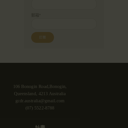
郵箱*
106 Bonogin Road,Bonogin,
Queensland, 4213 Australia
gcdr.australia@gmail.com
(07) 5522-8788
計畫