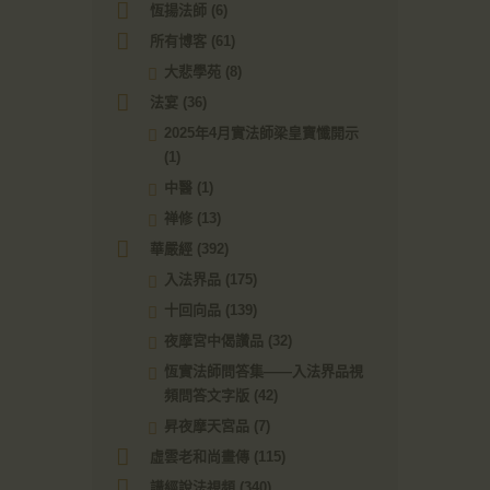
恆揚法師
(6)
所有博客
(61)
大悲學苑
(8)
法宴
(36)
2025年4月實法師梁皇寶懺開示
(1)
中醫
(1)
禅修
(13)
華嚴經
(392)
入法界品
(175)
十回向品
(139)
夜摩宮中偈讚品
(32)
恆實法師問答集——入法界品視
頻問答文字版
(42)
昇夜摩天宮品
(7)
虛雲老和尚畫傳
(115)
講經說法視頻
(340)