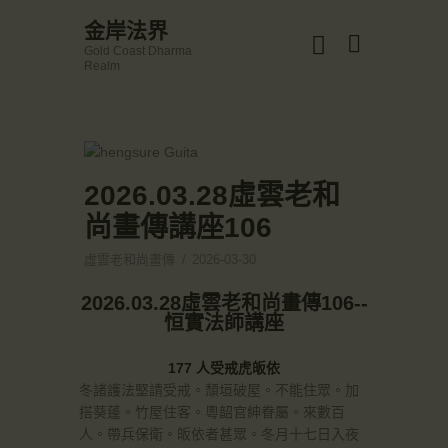
☀️法宴：華嚴經入法界品第三十九 ☀️
金岸法界
🙏講者：上恆下實法師 (Rev. Heng Sure)
Gold Coast Dharma
⏰北京时间
金岸法界
Realm
每周日，中午10：30 - 12：00
Gold Coast Dharma Realm
⏰昆士兰时间
每周日，下午12：30 - 14：00
⏰California Time
Got it!
主頁
09:30 - 11:00pm Every Sat
👉Zoom Link 链接：
金岸活動|EVENTS
2026.03.28虛雲老和
https://drba-org.zoom.us/j/84914586289
👉Meeting ID 会议号：84914586289
講經說法
尚畫傳講座106
🔔提醒:
關於金岸
一、請以【全名+所在地】方式加入會議。
虛雲老和尚畫傳
2026-03-30
宣化上人
2026.03.28虛雲老和尚畫傳106--
文章匯總
恒實法師講座
教育培德
177 人受戒虎皈依
聯繫我們
冬諸護法堅請受戒。頹垣破屋。不能住眾。加
登录|LOGIN
搭葵蓬。竹屋住客。粵韶官紳眷屬。來數百
人。帶兵保衛。皈依者甚眾。冬月十七日入夜