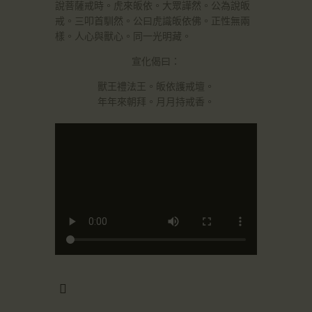
說菩薩戒時。虎來皈依。大眾譁然。公為說皈
戒。三叩首馴然。公曰虎識皈依佛。正性無兩
樣。人心與獸心。同一光明藏。
宣化偈曰：
獸王禮法王。皈依護戒壇。
年年來朝拜。月月持戒香。