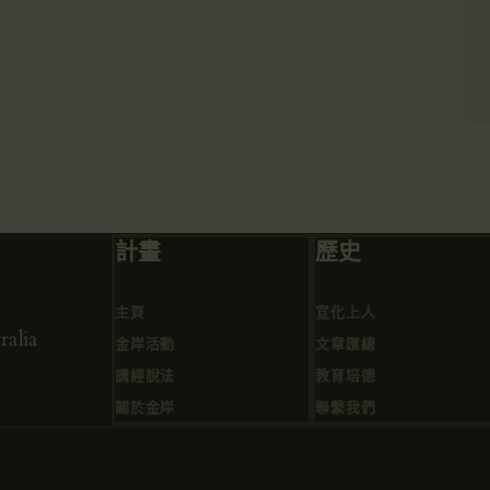
計畫
歷史
主頁
宣化上人
alia
金岸活動
文章匯總
講經說法
教育培德
關於金岸
聯繫我們