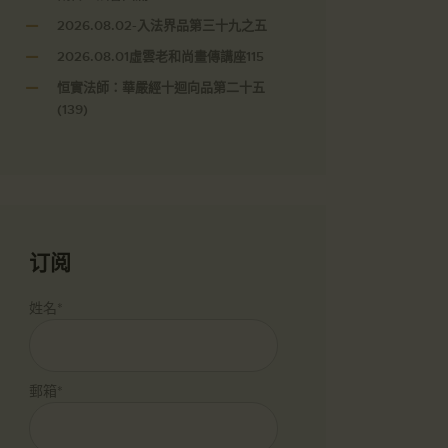
2026.08.02-入法界品第三十九之五
2026.08.01虛雲老和尚畫傳講座115
恒實法師：華嚴經十迴向品第二十五
(139)
订阅
姓名*
郵箱*