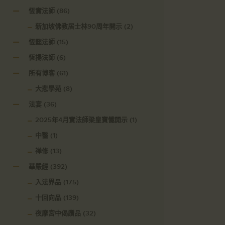
恆實法師
(86)
新加坡佛教居士林90周年開示
(2)
恆懿法師
(15)
恆揚法師
(6)
所有博客
(61)
大悲學苑
(8)
法宴
(36)
2025年4月實法師梁皇寶懺開示
(1)
中醫
(1)
禅修
(13)
華嚴經
(392)
入法界品
(175)
十回向品
(139)
夜摩宮中偈讚品
(32)