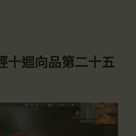
主頁
☀️法宴：華嚴經入法界品第三十九 ☀️
🙏講者：上恆下實法師 (Rev. Heng Sure)
金岸活動|EVENTS
⏰北京时间
金岸法界
每周日，中午10：30 - 12：00
⏰昆士兰时间
Gold Coast Dharma Realm
講經說法
每周日，下午12：30 - 14：00
⏰California Time
關於金岸
09:30 - 11:00pm Every Sat
👉Zoom Link 链接：
經十迴向品第二十五
https://drba-org.zoom.us/j/84914586289
宣化上人
👉Meeting ID 会议号：84914586289
🔔提醒:
文章匯總
一、請以【全名+所在地】方式加入會議。
教育培德
聯繫我們
登录|LOGIN