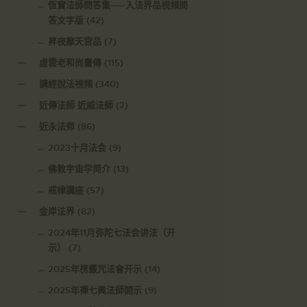
恆實法師問答集——入法界品視頻問
答文字版
(42)
昇夜摩天宮品
(7)
虛雲老和尚畫傳
(115)
講經說法視頻
(340)
近傳法師 近威法師
(2)
近永法师
(86)
2023十月法会
(9)
佛教宇宙学简介
(13)
戒律講座
(57)
金岸法界
(82)
2024年11月弥陀七法会讲法（开
示）
(7)
2025年楞嚴咒法會开示
(14)
2025年禪七興法師開示
(9)