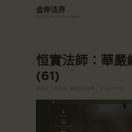
金岸法界
Gold Coast Dharma Realm
恒實法師：華嚴
(61)
華嚴經
,
十回向品
,
講經說法視頻
2024-07-23