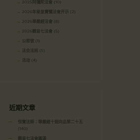
2025阿彌陀法會
(10)
2026年梁皇寶懺法會开示
(2)
2026華嚴經法會
(8)
2026觀音七法會
(5)
公眾號
(1)
法会法訊
(5)
活动
(4)
近期文章
恒實法師：華嚴經十迴向品第二十五
(140)
觀音七法會圓滿