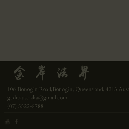
106 Bonogin Road,Bonogin, Queensland, 4213 Austr
gcdr.australia@gmail.com
(07) 5522-8788