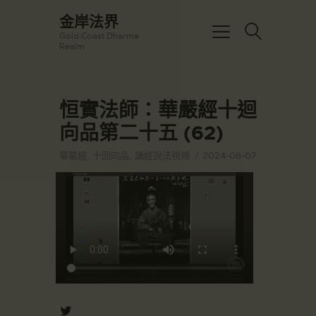
☀️法宴：華嚴經入法界品第三十九 ☀️
金岸法界
🙏講者：上恆下實法師 (Rev. Heng
Gold Coast Dharma
Sure)
金岸法界
Realm
⏰北京时间
Gold Coast Dharma Realm
每周日，中午10：30 - 12：00
⏰昆士兰时间
每周日，下午12：30 - 14：00
恒實法師：華嚴經十迴
主頁
⏰California Time
Got it!
09:30 - 11:00pm Every Sat
向品第二十五 (62)
金岸活動|EVENTS
👉Zoom Link 链接：
https://drba-
講經說法
華嚴經
,
十回向品
,
講經說法視頻
2024-08-07
org.zoom.us/j/84914586289
關於金岸
👉Meeting ID 会议号：84914586289
🔔提醒:
宣化上人
一、請以【全名+所在地】方式加入會
議。
文章匯總
教育培德
聯繫我們
登录|LOGIN