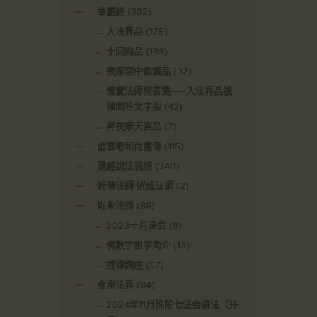
華嚴經
(392)
入法界品
(175)
十回向品
(139)
夜摩宮中偈讚品
(32)
恆實法師問答集——入法界品視
頻問答文字版
(42)
昇夜摩天宮品
(7)
虛雲老和尚畫傳
(115)
講經說法視頻
(340)
近傳法師 近威法師
(2)
近永法师
(86)
2023十月法会
(9)
佛教宇宙学简介
(13)
戒律講座
(57)
金岸法界
(84)
2024年11月弥陀七法会讲法（开