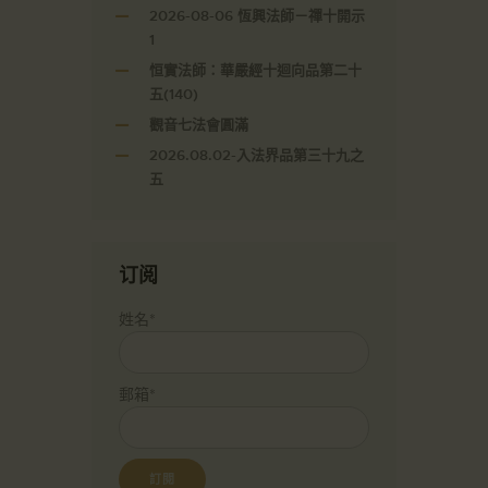
2026-08-06 恆興法師－禪十開示
1
恒實法師：華嚴經十迴向品第二十
五(140)
觀音七法會圓滿
2026.08.02-入法界品第三十九之
五
订阅
姓名*
郵箱*