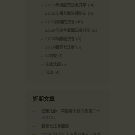
2025年楞嚴咒法會开示
(14)
2025年禪七興法師開示
(9)
2025阿彌陀法會
(10)
2026年梁皇寶懺法會开示
(2)
2026華嚴經法會
(8)
2026觀音七法會
(5)
公眾號
(1)
法会法訊
(5)
活动
(4)
近期文章
恒實法師：華嚴經十迴向品第二十
五(140)
觀音七法會圓滿
2026.08.02-入法界品第三十九之