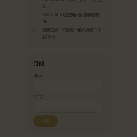
五
2026.08.01虛雲老和尚畫傳講座
115
恒實法師：華嚴經十迴向品第二十
五(139)
订阅
姓名*
郵箱*