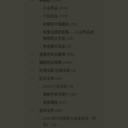
華嚴經
(392)
入法界品
(175)
十回向品
(139)
夜摩宮中偈讚品
(32)
恆實法師問答集——入法界品視
頻問答文字版
(42)
昇夜摩天宮品
(7)
虛雲老和尚畫傳
(115)
講經說法視頻
(340)
近傳法師 近威法師
(2)
近永法师
(86)
2023十月法会
(9)
佛教宇宙学简介
(13)
戒律講座
(57)
金岸法界
(82)
2024年11月弥陀七法会讲法（开
示）
(7)