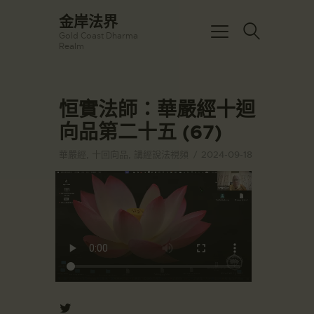
☀️法宴：華嚴經入法界品第三十九 ☀️
金岸法界
🙏講者：上恆下實法師 (Rev. Heng
Gold Coast Dharma
Sure)
金岸法界
Realm
⏰北京时间
Gold Coast Dharma Realm
每周日，中午10：30 - 12：00
⏰昆士兰时间
每周日，下午12：30 - 14：00
恒實法師：華嚴經十迴
主頁
⏰California Time
Got it!
09:30 - 11:00pm Every Sat
向品第二十五 (67)
金岸活動|EVENTS
👉Zoom Link 链接：
https://drba-
講經說法
華嚴經
,
十回向品
,
講經說法視頻
2024-09-18
org.zoom.us/j/84914586289
關於金岸
👉Meeting ID 会议号：84914586289
🔔提醒:
宣化上人
一、請以【全名+所在地】方式加入會
議。
文章匯總
教育培德
聯繫我們
登录|LOGIN