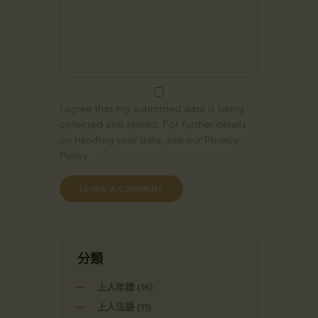
I agree that my submitted data is being
collected and stored. For further details
on handling user data, see our
Privacy
Policy
分類
上人年譜
(16)
上人法語
(11)