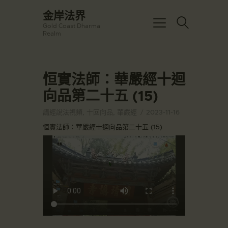
☀️法宴：華嚴經入法界品第三十九 ☀️
金岸法界
🙏講者：上恆下實法師 (Rev. Heng
Gold Coast Dharma
Sure)
金岸法界
Realm
⏰北京时间
Gold Coast Dharma Realm
每周日，中午10：30 - 12：00
⏰昆士兰时间
每周日，下午12：30 - 14：00
恒實法師：華嚴經十迴
主頁
⏰California Time
Got it!
09:30 - 11:00pm Every Sat
向品第二十五 (15)
金岸活動|EVENTS
👉Zoom Link 链接：
https://drba-
講經說法
講經說法視頻
,
十回向品
,
華嚴經
2023-11-16
org.zoom.us/j/84914586289
關於金岸
恒實法師：華嚴經十迴向品第二十五 (15)
👉Meeting ID 会议号：84914586289
🔔提醒:
宣化上人
一、請以【全名+所在地】方式加入會
議。
文章匯總
教育培德
聯繫我們
登录|LOGIN