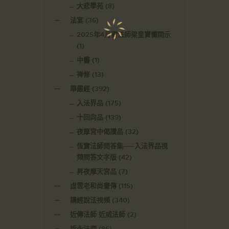
大悲學苑
(8)
法宴
(36)
2025年4月實法師梁皇寶懺開示
(1)
中醫
(1)
禅修
(13)
華嚴經
(392)
入法界品
(175)
十回向品
(139)
夜摩宮中偈讚品
(32)
恆實法師問答集——入法界品視
頻問答文字版
(42)
昇夜摩天宮品
(7)
虛雲老和尚畫傳
(115)
講經說法視頻
(340)
近傳法師 近威法師
(2)
近永法师
(86)