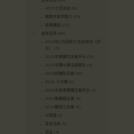
2023十月法会
(9)
佛教宇宙学简介
(13)
戒律講座
(57)
金岸法界
(84)
2024年11月弥陀七法会讲法（开
示）
(7)
2025年楞嚴咒法會开示
(14)
2025年禪七興法師開示
(9)
2025阿彌陀法會
(10)
2026 十日禪
(2)
2026年梁皇寶懺法會开示
(2)
2026華嚴經法會
(8)
2026觀音七法會
(5)
公眾號
(1)
法会法訊
(5)
活动
(4)