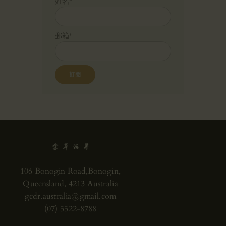
姓名*
郵箱*
106 Bonogin Road,Bonogin,
Queensland, 4213 Australia
gcdr.australia@gmail.com
(07) 5522-8788