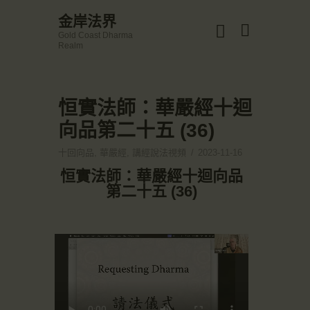
☀️法宴：華嚴經入法界品第三十九 ☀️
金岸法界
🙏講者：上恆下實法師 (Rev. Heng Sure)
Gold Coast Dharma
⏰北京时间
金岸法界
Realm
每周日，中午10：30 - 12：00
Gold Coast Dharma Realm
⏰昆士兰时间
每周日，下午12：30 - 14：00
⏰California Time
Got it!
恒實法師：華嚴經十迴
主頁
09:30 - 11:00pm Every Sat
👉Zoom Link 链接：
向品第二十五 (36)
金岸活動|EVENTS
https://drba-org.zoom.us/j/84914586289
👉Meeting ID 会议号：84914586289
講經說法
十回向品
,
華嚴經
,
講經說法視頻
2023-11-16
🔔提醒:
關於金岸
恒實法師：華嚴經十迴向品
一、請以【全名+所在地】方式加入會議。
第二十五 (36)
宣化上人
文章匯總
教育培德
聯繫我們
登录|LOGIN