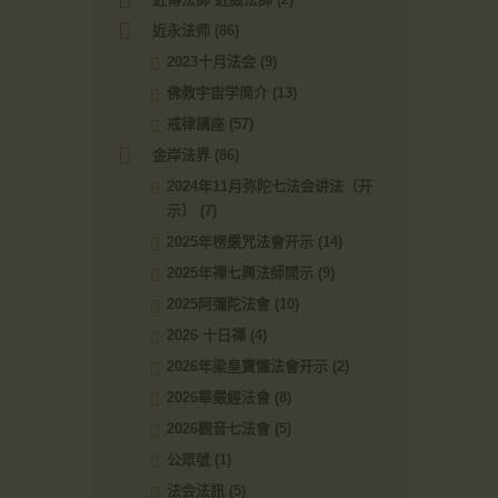
近永法师
(86)
2023十月法会
(9)
佛教宇宙学简介
(13)
戒律講座
(57)
金岸法界
(86)
2024年11月弥陀七法会讲法（开
示）
(7)
2025年楞嚴咒法會开示
(14)
2025年禪七興法師開示
(9)
2025阿彌陀法會
(10)
2026 十日禪
(4)
2026年梁皇寶懺法會开示
(2)
2026華嚴經法會
(8)
2026觀音七法會
(5)
公眾號
(1)
法会法訊
(5)