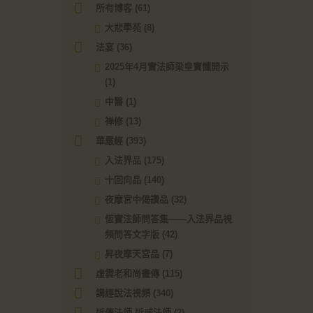
所有博客
(61)
大悲學苑
(8)
法宴
(36)
2025年4月實法師梁皇寶懺開示
(1)
中醫
(1)
禅修
(13)
華嚴經
(393)
入法界品
(175)
十回向品
(140)
夜摩宮中偈讚品
(32)
恆實法師問答集——入法界品視
頻問答文字版
(42)
昇夜摩天宮品
(7)
虛雲老和尚畫傳
(115)
講經說法視頻
(340)
近傳法師 近威法師
(2)