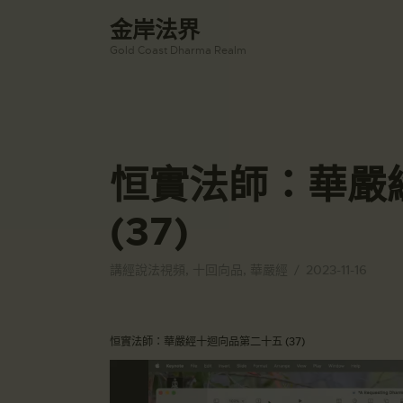
金岸法界
Gold Coast Dharma Realm
恒實法師：華嚴
(37)
講經說法視頻
,
十回向品
,
華嚴經
2023-11-16
恒實法師：華嚴經十迴向品第二十五 (37)