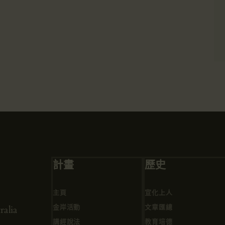
計畫
歷史
主頁
宣化上人
金岸活動
文章匯總
alia
講經說法
教育培德