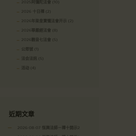
2025阿彌陀法會
(10)
2026 十日禪
(2)
2026年梁皇寶懺法會开示
(2)
2026華嚴經法會
(8)
2026觀音七法會
(5)
公眾號
(1)
法会法訊
(5)
活动
(4)
近期文章
2026-08-07 恆興法師－禪十開示2