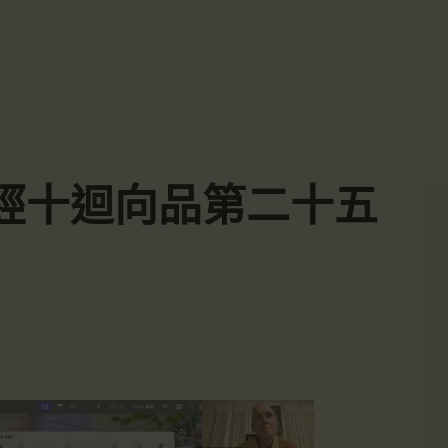
主頁
☀️法宴：華嚴經入法界品第三十九 ☀️
🙏講者：上恆下實法師 (Rev. Heng Sure)
金岸活動|EVENTS
⏰北京时间
金岸法界
每周日，中午10：30 - 12：00
⏰昆士兰时间
Gold Coast Dharma Realm
講經說法
每周日，下午12：30 - 14：00
⏰California Time
關於金岸
09:30 - 11:00pm Every Sat
👉Zoom Link 链接：
經十迴向品第二十五
https://drba-org.zoom.us/j/84914586289
宣化上人
👉Meeting ID 会议号：84914586289
🔔提醒:
文章匯總
一、請以【全名+所在地】方式加入會議。
教育培德
聯繫我們
登录|LOGIN