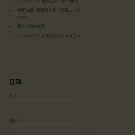
2026-08-06 恆興法師－禪十開示1
恒實法師：華嚴經十迴向品第二十五
(140)
觀音七法會圓滿
2026.08.02-入法界品第三十九之五
订阅
姓名*
郵箱*