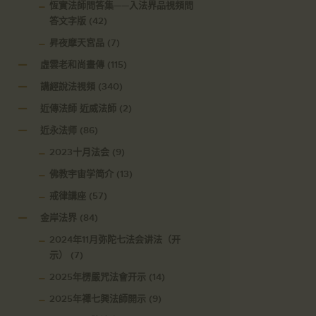
恆實法師問答集——入法界品視頻問
答文字版
(42)
昇夜摩天宮品
(7)
虛雲老和尚畫傳
(115)
講經說法視頻
(340)
近傳法師 近威法師
(2)
近永法师
(86)
2023十月法会
(9)
佛教宇宙学简介
(13)
戒律講座
(57)
金岸法界
(84)
2024年11月弥陀七法会讲法（开
示）
(7)
2025年楞嚴咒法會开示
(14)
2025年禪七興法師開示
(9)