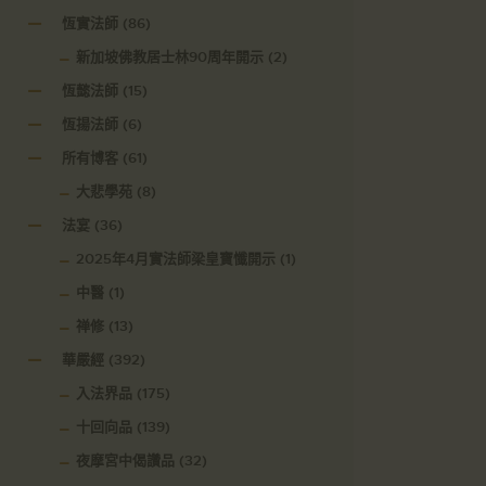
恆實法師
(86)
新加坡佛教居士林90周年開示
(2)
恆懿法師
(15)
恆揚法師
(6)
所有博客
(61)
大悲學苑
(8)
法宴
(36)
2025年4月實法師梁皇寶懺開示
(1)
中醫
(1)
禅修
(13)
華嚴經
(392)
入法界品
(175)
十回向品
(139)
夜摩宮中偈讚品
(32)