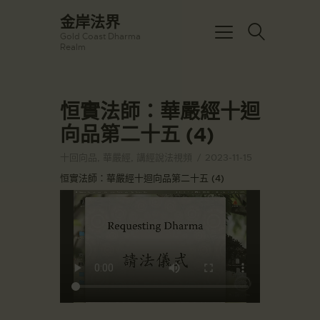
☀️法宴：華嚴經入法界品第三十九 ☀️
金岸法界
🙏講者：上恆下實法師 (Rev. Heng
Gold Coast Dharma
Sure)
金岸法界
Realm
⏰北京时间
Gold Coast Dharma Realm
每周日，中午10：30 - 12：00
⏰昆士兰时间
每周日，下午12：30 - 14：00
恒實法師：華嚴經十迴
主頁
⏰California Time
Got it!
09:30 - 11:00pm Every Sat
向品第二十五 (4)
金岸活動|EVENTS
👉Zoom Link 链接：
https://drba-
講經說法
十回向品
,
華嚴經
,
講經說法視頻
2023-11-15
org.zoom.us/j/84914586289
關於金岸
恒實法師：華嚴經十迴向品第二十五 (4)
👉Meeting ID 会议号：84914586289
🔔提醒:
宣化上人
一、請以【全名+所在地】方式加入會
議。
文章匯總
教育培德
聯繫我們
登录|LOGIN