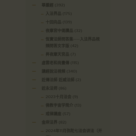
華嚴經
(392)
入法界品
(175)
十回向品
(139)
夜摩宮中偈讚品
(32)
恆實法師問答集——入法界品視
頻問答文字版
(42)
昇夜摩天宮品
(7)
虛雲老和尚畫傳
(115)
講經說法視頻
(340)
近傳法師 近威法師
(2)
近永法师
(86)
2023十月法会
(9)
佛教宇宙学简介
(13)
戒律講座
(57)
金岸法界
(82)
2024年11月弥陀七法会讲法（开