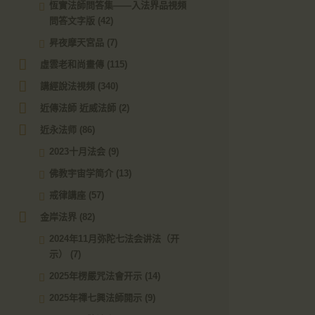
恆實法師問答集——入法界品視頻
問答文字版
(42)
昇夜摩天宮品
(7)
虛雲老和尚畫傳
(115)
講經說法視頻
(340)
近傳法師 近威法師
(2)
近永法师
(86)
2023十月法会
(9)
佛教宇宙学简介
(13)
戒律講座
(57)
金岸法界
(82)
2024年11月弥陀七法会讲法（开
示）
(7)
2025年楞嚴咒法會开示
(14)
2025年禪七興法師開示
(9)