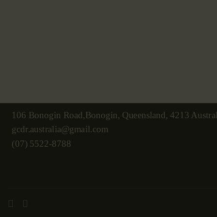
106 Bonogin Road,Bonogin, Queensland, 4213 Austral
gcdr.australia@gmail.com
(07) 5522-8788