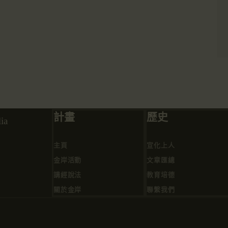
計畫
歷史
ia
主頁
宣化上人
金岸活動
文章匯總
講經說法
教育培德
關於金岸
聯繫我們