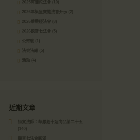
2025阿彌陀法會
(10)
2026年梁皇寶懺法會开示
(2)
2026華嚴經法會
(8)
2026觀音七法會
(5)
公眾號
(1)
法会法訊
(5)
活动
(4)
近期文章
恒實法師：華嚴經十迴向品第二十五
(140)
觀音七法會圓滿