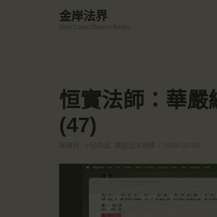
金岸法界
Gold Coast Dharma Realm
恒實法師：華嚴
(47)
華嚴經
,
十回向品
,
講經說法視頻
2024-03-05