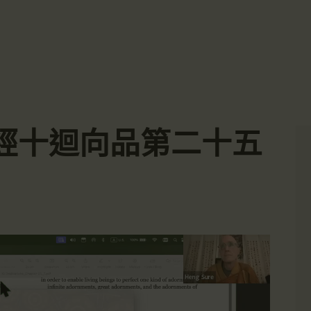
主頁
☀️法宴：華嚴經入法界品第三十九 ☀️
🙏講者：上恆下實法師 (Rev. Heng Sure)
金岸活動|EVENTS
⏰北京时间
金岸法界
每周日，中午10：30 - 12：00
⏰昆士兰时间
Gold Coast Dharma Realm
講經說法
每周日，下午12：30 - 14：00
⏰California Time
關於金岸
09:30 - 11:00pm Every Sat
👉Zoom Link 链接：
經十迴向品第二十五
https://drba-org.zoom.us/j/84914586289
宣化上人
👉Meeting ID 会议号：84914586289
🔔提醒:
文章匯總
一、請以【全名+所在地】方式加入會議。
教育培德
聯繫我們
登录|LOGIN