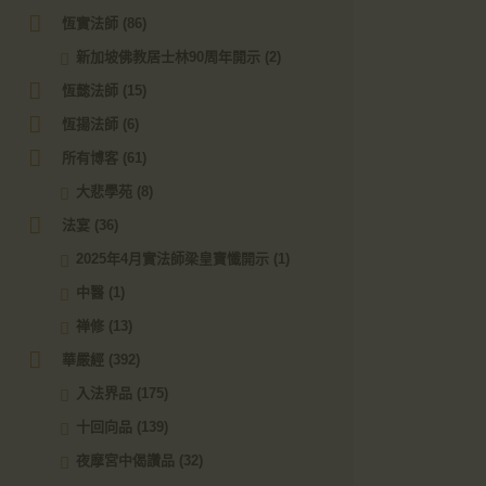
恆實法師
(86)
新加坡佛教居士林90周年開示
(2)
恆懿法師
(15)
恆揚法師
(6)
所有博客
(61)
大悲學苑
(8)
法宴
(36)
2025年4月實法師梁皇寶懺開示
(1)
中醫
(1)
禅修
(13)
華嚴經
(392)
入法界品
(175)
十回向品
(139)
夜摩宮中偈讚品
(32)