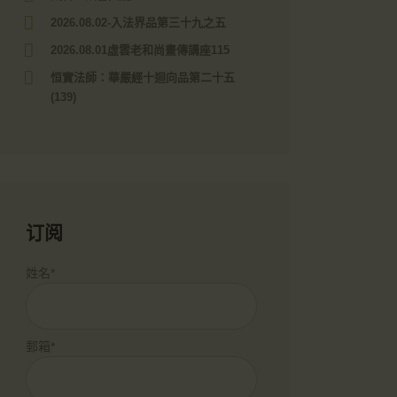
2026.08.02-入法界品第三十九之五
2026.08.01虛雲老和尚畫傳講座115
恒實法師：華嚴經十迴向品第二十五
(139)
订阅
姓名*
郵箱*