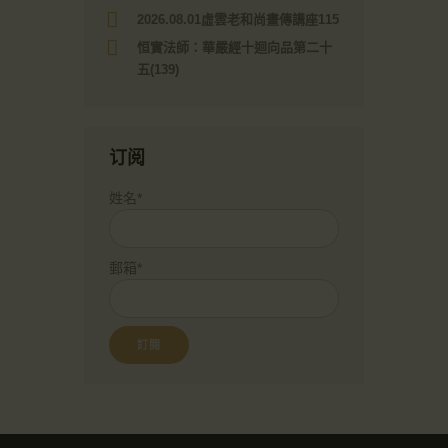
2026.08.01虛雲老和尚畫傳講座115
恒實法師：華嚴經十迴向品第二十
五(139)
订阅
姓名*
郵箱*