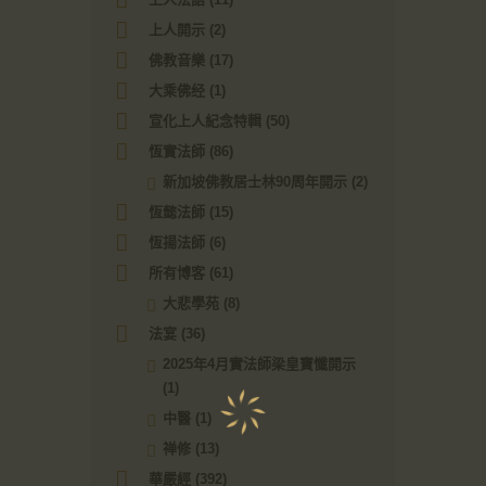
上人開示
(2)
佛教音樂
(17)
大乘佛经
(1)
宣化上人紀念特輯
(50)
恆實法師
(86)
新加坡佛教居士林90周年開示
(2)
恆懿法師
(15)
恆揚法師
(6)
所有博客
(61)
大悲學苑
(8)
法宴
(36)
2025年4月實法師梁皇寶懺開示
(1)
中醫
(1)
禅修
(13)
華嚴經
(392)