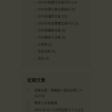
2025年楞嚴咒法會开示
(14)
2025年禪七興法師開示
(9)
2025阿彌陀法會
(10)
2026年梁皇寶懺法會开示
(2)
2026華嚴經法會
(8)
2026觀音七法會
(5)
公眾號
(1)
法会法訊
(5)
活动
(4)
近期文章
恒實法師：華嚴經十迴向品第二十
五(140)
觀音七法會圓滿
2026.08.02-入法界品第三十九之五