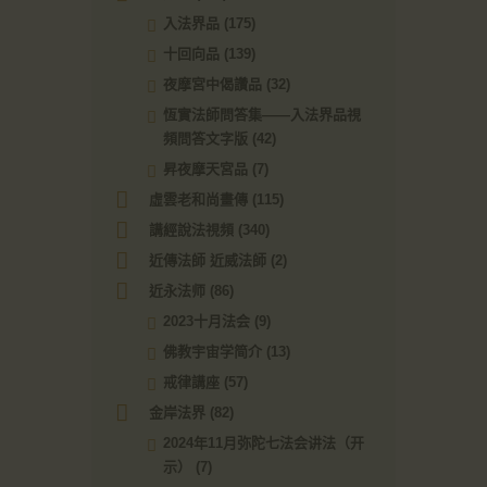
入法界品
(175)
十回向品
(139)
夜摩宮中偈讚品
(32)
恆實法師問答集——入法界品視
頻問答文字版
(42)
昇夜摩天宮品
(7)
虛雲老和尚畫傳
(115)
講經說法視頻
(340)
近傳法師 近威法師
(2)
近永法师
(86)
2023十月法会
(9)
佛教宇宙学简介
(13)
戒律講座
(57)
金岸法界
(82)
2024年11月弥陀七法会讲法（开
示）
(7)