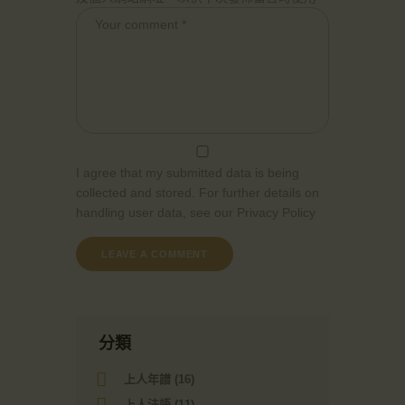
I agree that my submitted data is being
collected and stored. For further details on
handling user data, see our
Privacy Policy
分類
上人年譜
(16)
上人法語
(11)