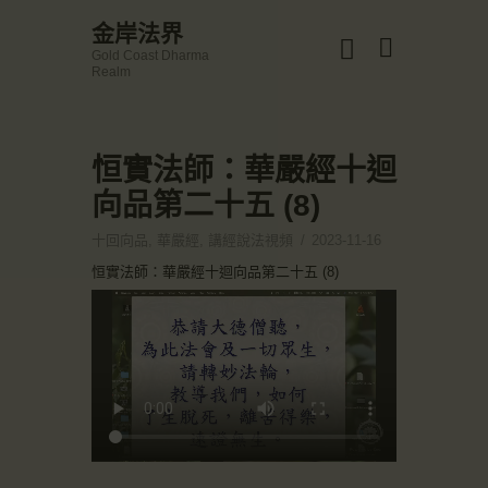
☀️法宴：華嚴經入法界品第三十九 ☀️
金岸法界
🙏講者：上恆下實法師 (Rev. Heng Sure)
Gold Coast Dharma
⏰北京时间
金岸法界
Realm
每周日，中午10：30 - 12：00
Gold Coast Dharma Realm
⏰昆士兰时间
每周日，下午12：30 - 14：00
⏰California Time
Got it!
恒實法師：華嚴經十迴
主頁
09:30 - 11:00pm Every Sat
👉Zoom Link 链接：
向品第二十五 (8)
金岸活動|EVENTS
https://drba-org.zoom.us/j/84914586289
👉Meeting ID 会议号：84914586289
講經說法
十回向品
,
華嚴經
,
講經說法視頻
2023-11-16
🔔提醒:
關於金岸
恒實法師：華嚴經十迴向品第二十五 (8)
一、請以【全名+所在地】方式加入會議。
宣化上人
文章匯總
教育培德
聯繫我們
登录|LOGIN