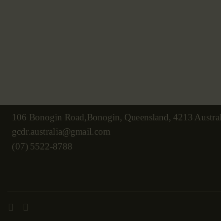
106 Bonogin Road,Bonogin, Queensland, 4213 Austral
gcdr.australia@gmail.com
(07) 5522-8788