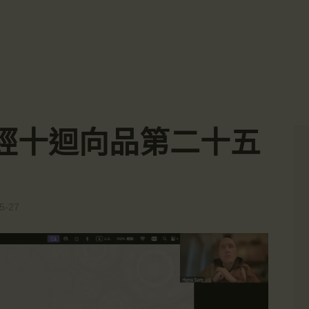
主頁
☀️法宴：華嚴經入法界品第三十九 ☀️
🙏講者：上恆下實法師 (Rev. Heng Sure)
金岸活動|EVENTS
⏰北京时间
金岸法界
每周日，中午10：30 - 12：00
⏰昆士兰时间
Gold Coast Dharma Realm
講經說法
每周日，下午12：30 - 14：00
⏰California Time
關於金岸
09:30 - 11:00pm Every Sat
👉Zoom Link 链接：
經十迴向品第二十五
https://drba-org.zoom.us/j/84914586289
宣化上人
👉Meeting ID 会议号：84914586289
🔔提醒:
文章匯總
一、請以【全名+所在地】方式加入會議。
教育培德
5-27
聯繫我們
登录|LOGIN