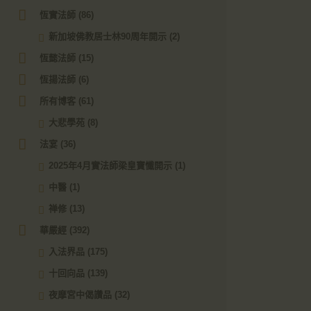
恆實法師
(86)
新加坡佛教居士林90周年開示
(2)
恆懿法師
(15)
恆揚法師
(6)
所有博客
(61)
大悲學苑
(8)
法宴
(36)
2025年4月實法師梁皇寶懺開示
(1)
中醫
(1)
禅修
(13)
華嚴經
(392)
入法界品
(175)
十回向品
(139)
夜摩宮中偈讚品
(32)