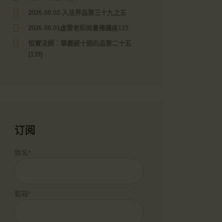
2026.08.02-入法界品第三十九之五
2026.08.01虛雲老和尚畫傳講座115
恒實法師：華嚴經十迴向品第二十五
(139)
订阅
姓名*
郵箱*