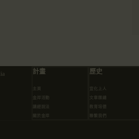
計畫
歷史
ia
主頁
宣化上人
金岸活動
文章匯總
講經說法
教育培德
關於金岸
聯繫我們