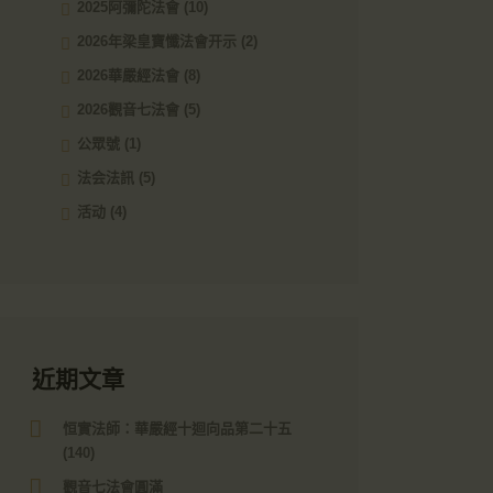
2025阿彌陀法會
(10)
2026年梁皇寶懺法會开示
(2)
2026華嚴經法會
(8)
2026觀音七法會
(5)
公眾號
(1)
法会法訊
(5)
活动
(4)
近期文章
恒實法師：華嚴經十迴向品第二十五
(140)
觀音七法會圓滿