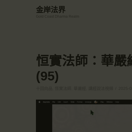
金岸法界
Gold Coast Dharma Realm
恒實法師：華嚴
(95)
十回向品
,
恆實法師
,
華嚴經
,
講經說法視頻
2025-0