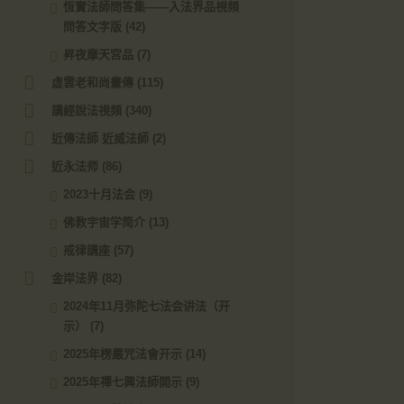
恆實法師問答集——入法界品視頻
問答文字版
(42)
昇夜摩天宮品
(7)
虛雲老和尚畫傳
(115)
講經說法視頻
(340)
近傳法師 近威法師
(2)
近永法师
(86)
2023十月法会
(9)
佛教宇宙学简介
(13)
戒律講座
(57)
金岸法界
(82)
2024年11月弥陀七法会讲法（开
示）
(7)
2025年楞嚴咒法會开示
(14)
2025年禪七興法師開示
(9)