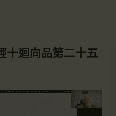
主頁
☀️法宴：華嚴經入法界品第三十九 ☀️
🙏講者：上恆下實法師 (Rev. Heng Sure)
金岸活動|EVENTS
⏰北京时间
金岸法界
每周日，中午10：30 - 12：00
⏰昆士兰时间
Gold Coast Dharma Realm
講經說法
每周日，下午12：30 - 14：00
⏰California Time
關於金岸
09:30 - 11:00pm Every Sat
👉Zoom Link 链接：
經十迴向品第二十五
https://drba-org.zoom.us/j/84914586289
宣化上人
👉Meeting ID 会议号：84914586289
🔔提醒:
文章匯總
一、請以【全名+所在地】方式加入會議。
教育培德
聯繫我們
登录|LOGIN