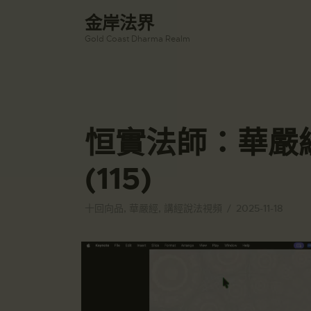
金岸法界
Gold Coast Dharma Realm
恒實法師：華嚴
(115)
十回向品
,
華嚴經
,
講經說法視頻
2025-11-18