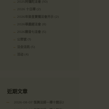
2025阿彌陀法會
(10)
2026 十日禪
(2)
2026年梁皇寶懺法會开示
(2)
2026華嚴經法會
(8)
2026觀音七法會
(5)
公眾號
(1)
法会法訊
(5)
活动
(4)
近期文章
2026-08-07 恆興法師－禪十開示2