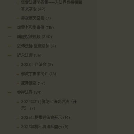
恆實法師問答集——入法界品視頻問
答文字版
(42)
昇夜摩天宮品
(7)
虛雲老和尚畫傳
(115)
講經說法視頻
(340)
近傳法師 近威法師
(2)
近永法师
(86)
2023十月法会
(9)
佛教宇宙学简介
(13)
戒律講座
(57)
金岸法界
(84)
2024年11月弥陀七法会讲法（开
示）
(7)
2025年楞嚴咒法會开示
(14)
2025年禪七興法師開示
(9)