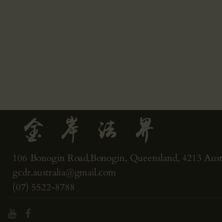
106 Bonogin Road,Bonogin, Queensland, 4213 Austr
gcdr.australia@gmail.com
(07) 5522-8788