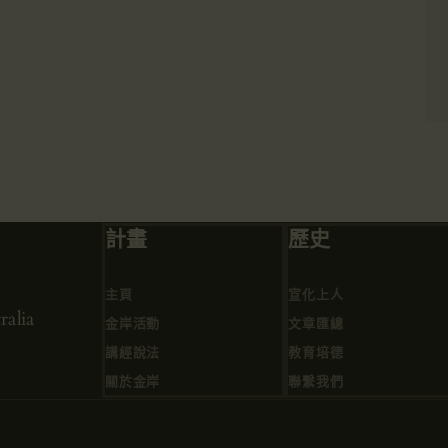
計畫
歷史
主頁
宣化上人
alia
金岸活動
文章匯總
講經說法
教育培德
關於金岸
聯繫我們