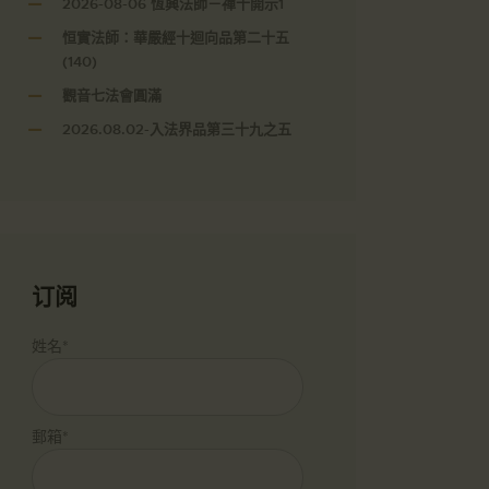
2026-08-06 恆興法師－禪十開示1
恒實法師：華嚴經十迴向品第二十五
(140)
觀音七法會圓滿
2026.08.02-入法界品第三十九之五
订阅
姓名*
郵箱*