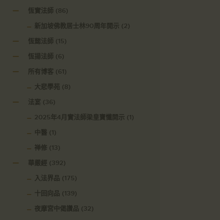
恆實法師
(86)
新加坡佛教居士林90周年開示
(2)
恆懿法師
(15)
恆揚法師
(6)
所有博客
(61)
大悲學苑
(8)
法宴
(36)
2025年4月實法師梁皇寶懺開示
(1)
中醫
(1)
禅修
(13)
華嚴經
(392)
入法界品
(175)
十回向品
(139)
夜摩宮中偈讚品
(32)