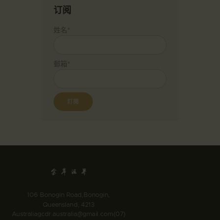
订阅
姓名*
郵箱*
106 Bonogin Road,Bonogin,
Queensland, 4213
Australia
gcdr.australia@gmail.com
(07)