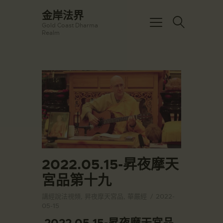
☀️法宴：華嚴經入法界品第三十九 ☀️
金岸法界
🙏講者：上恆下實法師 (Rev. Heng
Gold Coast Dharma
Sure)
金岸法界
Realm
⏰北京时间
Gold Coast Dharma Realm
每周日，中午10：30 - 12：00
⏰昆士兰时间
每周日，下午12：30 - 14：00
主頁
⏰California Time
Got it!
09:30 - 11:00pm Every Sat
金岸活動|EVENTS
👉Zoom Link 链接：
https://drba-
講經說法
org.zoom.us/j/84914586289
關於金岸
👉Meeting ID 会议号：84914586289
🔔提醒:
宣化上人
一、請以【全名+所在地】方式加入會
議。
文章匯總
2022.05.15-昇夜摩天
教育培德
宮品第十九
聯繫我們
講經說法視頻
,
昇夜摩天宮品
,
華嚴經
2022-
登录|LOGIN
05-15
2022.05.15-昇夜摩天宮品