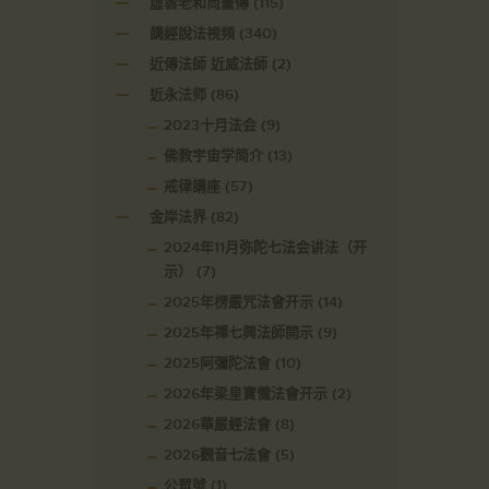
虛雲老和尚畫傳
(115)
講經說法視頻
(340)
近傳法師 近威法師
(2)
近永法师
(86)
2023十月法会
(9)
佛教宇宙学简介
(13)
戒律講座
(57)
金岸法界
(82)
2024年11月弥陀七法会讲法（开
示）
(7)
2025年楞嚴咒法會开示
(14)
2025年禪七興法師開示
(9)
2025阿彌陀法會
(10)
2026年梁皇寶懺法會开示
(2)
2026華嚴經法會
(8)
2026觀音七法會
(5)
公眾號
(1)