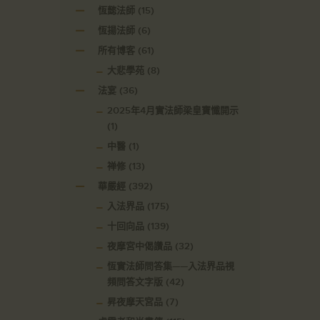
恆懿法師
(15)
恆揚法師
(6)
所有博客
(61)
大悲學苑
(8)
法宴
(36)
2025年4月實法師梁皇寶懺開示
(1)
中醫
(1)
禅修
(13)
華嚴經
(392)
入法界品
(175)
十回向品
(139)
夜摩宮中偈讚品
(32)
恆實法師問答集——入法界品視
頻問答文字版
(42)
昇夜摩天宮品
(7)