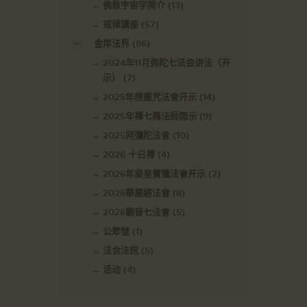
佛教宇宙学简介
(13)
戒律講座
(57)
金岸法界
(86)
2024年11月弥陀七法会讲法（开
示）
(7)
2025年楞嚴咒法會开示
(14)
2025年禪七興法師開示
(9)
2025阿彌陀法會
(10)
2026 十日禪
(4)
2026年梁皇寶懺法會开示
(2)
2026華嚴經法會
(8)
2026觀音七法會
(5)
公眾號
(1)
法会法訊
(5)
活动
(4)