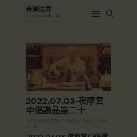
☀️法宴：華嚴經入法界品第三十九 ☀️
金岸法界
🙏講者：上恆下實法師 (Rev. Heng
Gold Coast Dharma
Sure)
金岸法界
Realm
⏰北京时间
Gold Coast Dharma Realm
每周日，中午10：30 - 12：00
⏰昆士兰时间
每周日，下午12：30 - 14：00
主頁
⏰California Time
Got it!
09:30 - 11:00pm Every Sat
金岸活動|EVENTS
👉Zoom Link 链接：
https://drba-
講經說法
org.zoom.us/j/84914586289
關於金岸
👉Meeting ID 会议号：84914586289
🔔提醒:
宣化上人
一、請以【全名+所在地】方式加入會
議。
文章匯總
2022.07.03-夜摩宮
教育培德
中偈讚品第二十
聯繫我們
講經說法視頻
,
夜摩宮中偈讚品
,
華嚴經
2022-
登录|LOGIN
07-03
2022.07.03-夜摩宮中偈讚