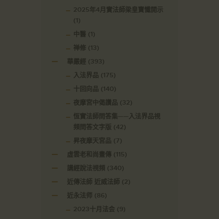
2025年4月實法師梁皇寶懺開示
(1)
中醫
(1)
禅修
(13)
華嚴經
(393)
入法界品
(175)
十回向品
(140)
夜摩宮中偈讚品
(32)
恆實法師問答集——入法界品視
頻問答文字版
(42)
昇夜摩天宮品
(7)
虛雲老和尚畫傳
(115)
講經說法視頻
(340)
近傳法師 近威法師
(2)
近永法师
(86)
2023十月法会
(9)