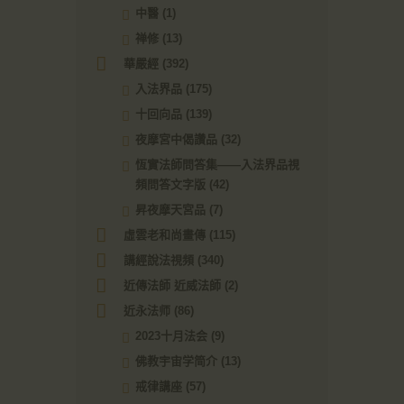
中醫
(1)
禅修
(13)
華嚴經
(392)
入法界品
(175)
十回向品
(139)
夜摩宮中偈讚品
(32)
恆實法師問答集——入法界品視
頻問答文字版
(42)
昇夜摩天宮品
(7)
虛雲老和尚畫傳
(115)
講經說法視頻
(340)
近傳法師 近威法師
(2)
近永法师
(86)
2023十月法会
(9)
佛教宇宙学简介
(13)
戒律講座
(57)