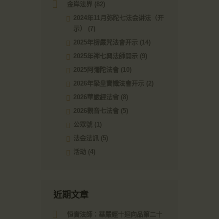
金岸法界
(82)
2024年11月弥陀七法会讲法（开
示）
(7)
2025年楞嚴咒法會开示
(14)
2025年禪七興法師開示
(9)
2025阿彌陀法會
(10)
2026年梁皇寶懺法會开示
(2)
2026華嚴經法會
(8)
2026觀音七法會
(5)
公眾號
(1)
法会法訊
(5)
活动
(4)
近期文章
恒實法師：華嚴經十迴向品第二十