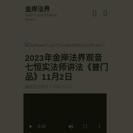
☀️法宴：華嚴經入法界品第三十九 ☀️
金岸法界
🙏講者：上恆下實法師 (Rev. Heng Sure)
Gold Coast Dharma
⏰北京时间
金岸法界
Realm
每周日，中午10：30 - 12：00
Gold Coast Dharma Realm
⏰昆士兰时间
每周日，下午12：30 - 14：00
⏰California Time
Got it!
主頁
09:30 - 11:00pm Every Sat
👉Zoom Link 链接：
金岸活動|EVENTS
2023年金岸法界观音
https://drba-org.zoom.us/j/84914586289
👉Meeting ID 会议号：84914586289
講經說法
七恒实法师讲法《普门
🔔提醒:
關於金岸
品》11月2日
一、請以【全名+所在地】方式加入會議。
宣化上人
講經說法視頻
2023-11-02
文章匯總
教育培德
聯繫我們
登录|LOGIN