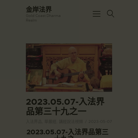
☀️法宴：華嚴經入法界品第三十九 ☀️
金岸法界
🙏講者：上恆下實法師 (Rev. Heng
Gold Coast Dharma
Sure)
金岸法界
Realm
⏰北京时间
Gold Coast Dharma Realm
每周日，中午10：30 - 12：00
⏰昆士兰时间
每周日，下午12：30 - 14：00
主頁
⏰California Time
Got it!
09:30 - 11:00pm Every Sat
金岸活動|EVENTS
👉Zoom Link 链接：
https://drba-
講經說法
org.zoom.us/j/84914586289
關於金岸
👉Meeting ID 会议号：84914586289
🔔提醒:
宣化上人
一、請以【全名+所在地】方式加入會
議。
文章匯總
2023.05.07-入法界
教育培德
品第三十九之一
聯繫我們
入法界品
,
華嚴經
,
講經說法視頻
2023-05-07
登录|LOGIN
2023.05.07-入法界品第三