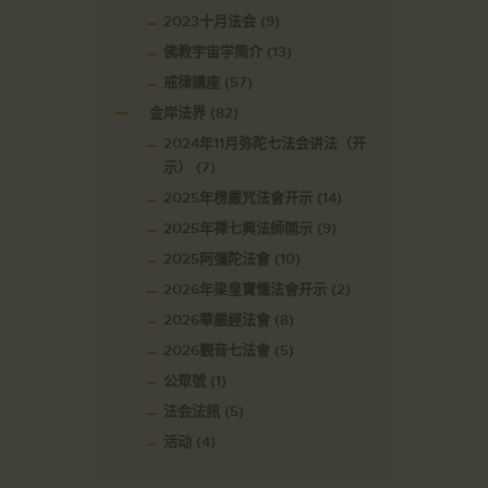
2023十月法会
(9)
佛教宇宙学简介
(13)
戒律講座
(57)
金岸法界
(82)
2024年11月弥陀七法会讲法（开
示）
(7)
2025年楞嚴咒法會开示
(14)
2025年禪七興法師開示
(9)
2025阿彌陀法會
(10)
2026年梁皇寶懺法會开示
(2)
2026華嚴經法會
(8)
2026觀音七法會
(5)
公眾號
(1)
法会法訊
(5)
活动
(4)