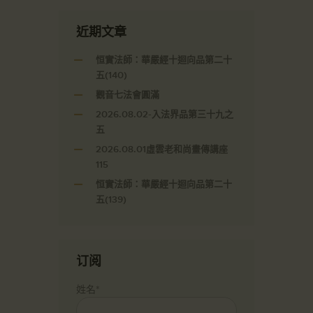
近期文章
恒實法師：華嚴經十迴向品第二十
五(140)
觀音七法會圓滿
2026.08.02-入法界品第三十九之
五
2026.08.01虛雲老和尚畫傳講座
115
恒實法師：華嚴經十迴向品第二十
五(139)
订阅
姓名*