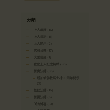
分類
上人年譜
(16)
上人法語
(11)
上人開示
(2)
佛教音樂
(17)
大乘佛经
(1)
宣化上人紀念特輯
(50)
恆實法師
(86)
新加坡佛教居士林90周年開示
(2)
恆懿法師
(15)
恆揚法師
(6)
所有博客
(61)