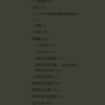
大悲學苑
(8)
法宴
(36)
2025年4月實法師梁皇寶懺開示
(1)
中醫
(1)
禅修
(13)
華嚴經
(392)
入法界品
(175)
十回向品
(139)
夜摩宮中偈讚品
(32)
恆實法師問答集——入法界品視
頻問答文字版
(42)
昇夜摩天宮品
(7)
虛雲老和尚畫傳
(115)
講經說法視頻
(340)
近傳法師 近威法師
(2)
近永法师
(86)