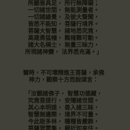
所願皆具足， 所行無障礙；
一切諸世間， 無能測量者。
一切諸緣覺， 及彼大聲聞，
皆悉不能知， 菩薩行境界。
菩薩大智慧， 諸地悉究竟，
高建勇猛幢， 難摧難可動。
諸大名稱士， 無量三昧力，
所現諸神變， 法界悉充滿。」
爾時，不可壞精進王菩薩，承佛
神力，觀察十方而說頌言：
「汝觀諸佛子， 智慧功德藏，
究竟菩提行， 安隱諸世間。
其心本明達， 善入諸三昧，
智慧無邊際， 境界不可量。
今此逝多林， 種種皆嚴飾，
菩薩眾雲集， 親近如來住。