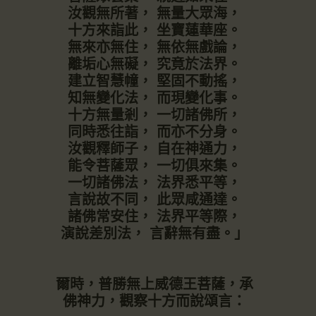
汝觀無所著， 無量大眾海，
十方來詣此， 坐寶蓮華座。
無來亦無住， 無依無戲論，
離垢心無礙， 究竟於法界。
建立智慧幢， 堅固不動搖，
知無變化法， 而現變化事。
十方無量剎， 一切諸佛所，
同時悉往詣， 而亦不分身。
汝觀釋師子， 自在神通力，
能令菩薩眾， 一切俱來集。
一切諸佛法， 法界悉平等，
言說故不同， 此眾咸通達。
諸佛常安住， 法界平等際，
演說差別法， 言辭無有盡。」
爾時，普勝無上威德王菩薩，承
佛神力，觀察十方而說頌言：