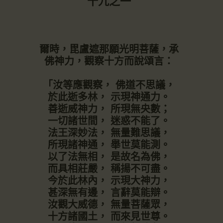
十九之一
爾時，毘盧遮那願光明菩薩，承
佛神力，觀察十方而說頌言：
「汝等應觀察， 佛道不思議，
於此逝多林， 示現神通力。
善逝威神力， 所現無央數；
一切諸世間， 迷惑不能了。
法王深妙法， 無量難思議，
所現諸神通， 舉世莫能測。
以了法無相， 是故名為佛，
而具相莊嚴， 稱揚不可盡。
今於此林內， 示現大神力，
甚深無有邊， 言辭莫能辯。
汝觀大威德， 無量菩薩眾，
十方諸國土， 而來見世尊。