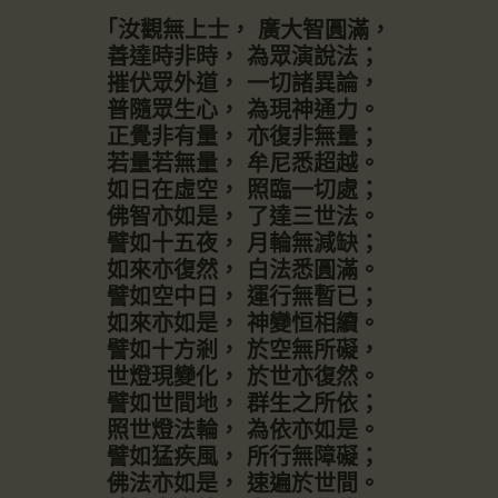
「汝觀無上士， 廣大智圓滿，
善達時非時， 為眾演說法；
摧伏眾外道， 一切諸異論，
普隨眾生心， 為現神通力。
正覺非有量， 亦復非無量；
若量若無量， 牟尼悉超越。
如日在虛空， 照臨一切處；
佛智亦如是， 了達三世法。
譬如十五夜， 月輪無減缺；
如來亦復然， 白法悉圓滿。
譬如空中日， 運行無暫已；
如來亦如是， 神變恒相續。
譬如十方剎， 於空無所礙，
世燈現變化， 於世亦復然。
譬如世間地， 群生之所依；
照世燈法輪， 為依亦如是。
譬如猛疾風， 所行無障礙；
佛法亦如是， 速遍於世間。