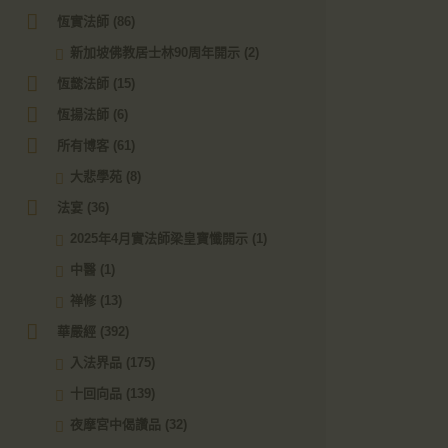
恆實法師
(86)
新加坡佛教居士林90周年開示
(2)
恆懿法師
(15)
恆揚法師
(6)
所有博客
(61)
大悲學苑
(8)
法宴
(36)
2025年4月實法師梁皇寶懺開示
(1)
中醫
(1)
禅修
(13)
華嚴經
(392)
入法界品
(175)
十回向品
(139)
夜摩宮中偈讚品
(32)