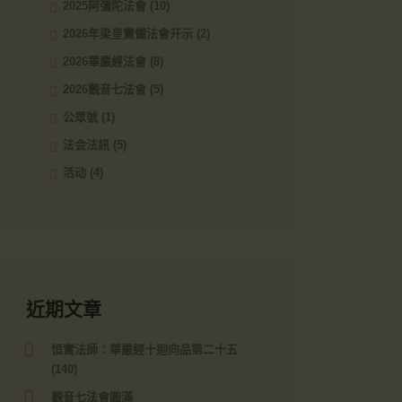
2025阿彌陀法會
(10)
2026年梁皇寶懺法會开示
(2)
2026華嚴經法會
(8)
2026觀音七法會
(5)
公眾號
(1)
法会法訊
(5)
活动
(4)
近期文章
恒實法師：華嚴經十迴向品第二十五
(140)
觀音七法會圓滿