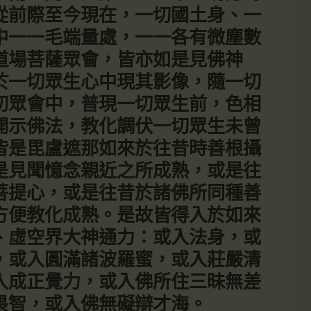
從前際至今現在，一切國土身、一
中一一毛端量處，一一各有微塵數
道場菩薩眾會，皆亦如是見佛神
於一切眾生心中現其影像，隨一切
切眾會中，普現一切眾生前，色相
開示佛法，教化調伏一切眾生未曾
皆是毘盧遮那如來於往昔時善根攝
是見聞憶念親近之所成熟，或是往
菩提心，或是往昔於諸佛所同種善
方便教化成熟。是故皆得入於如來
、虛空界大神通力：或入法身，或
，或入圓滿諸波羅蜜，或入莊嚴清
入成正覺力，或入佛所住三昧無差
畏智，或入佛無礙辯才海。