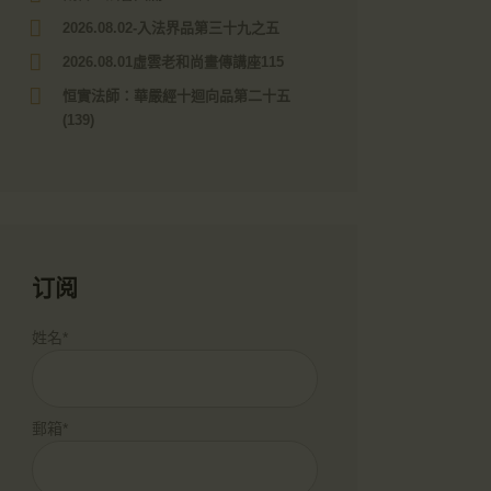
2026.08.02-入法界品第三十九之五
2026.08.01虛雲老和尚畫傳講座115
恒實法師：華嚴經十迴向品第二十五
(139)
订阅
姓名*
郵箱*