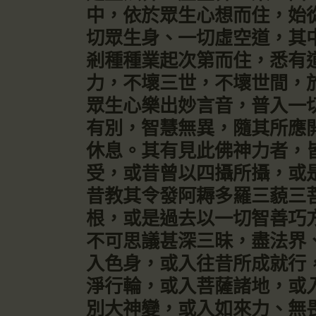
中，依於眾生心想而住，始
切眾生身、一切虛空道，其
剎種種業起次第而住，悉有
力，不壞三世，不壞世間，
眾生心樂出妙言音，普入一
有別，智慧無異，隨其所應
休息。其有見此佛神力者，
受，或昔曾以四攝所攝，或
昔教其令發阿耨多羅三藐三
根，或是過去以一切智善巧
不可思議甚深三昧，盡法界
入色身，或入往昔所成就行
淨行輪，或入菩薩諸地，或
別大神變，或入如來力、無