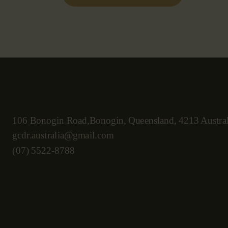
106 Bonogin Road,Bonogin, Queensland, 4213 Austral
gcdr.australia@gmail.com
(07) 5522-8788