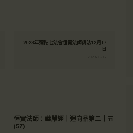
2023年彌陀七法會恒實法師講法12月17
日
2023-12-17
恒實法師：華嚴經十迴向品第二十五
(57)