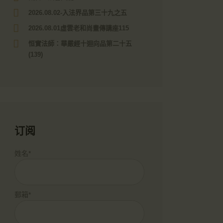
2026.08.02-入法界品第三十九之五
2026.08.01虛雲老和尚畫傳講座115
恒實法師：華嚴經十迴向品第二十五
(139)
订阅
姓名*
郵箱*