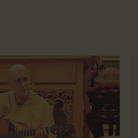
主頁
☀️法宴：華嚴經入法界品第三十九 ☀️
🙏講者：上恆下實法師 (Rev. Heng Sure)
金岸活動|EVENTS
⏰北京时间
金岸法界
每周日，中午10：30 - 12：00
⏰昆士兰时间
Gold Coast Dharma Realm
講經說法
每周日，下午12：30 - 14：00
⏰California Time
關於金岸
09:30 - 11:00pm Every Sat
👉Zoom Link 链接：
https://drba-org.zoom.us/j/84914586289
宣化上人
👉Meeting ID 会议号：84914586289
🔔提醒:
文章匯總
一、請以【全名+所在地】方式加入會議。
教育培德
聯繫我們
登录|LOGIN