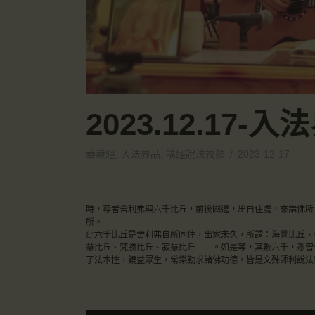
2023.12.17
華嚴經
,
入法界品
,
講經說法視頻
2023-12-17
時，尊者舍利弗與六千比丘，前後圍遶，出自住處，來詣佛所
所。
此六千比丘是舍利弗自所同住，出家未久，所謂：海覺比丘、
慧比丘、梵勝比丘、寂慧比丘……。如是等，其數六千，悉曾
了法本性，饒益眾生，常樂勤求諸佛功德，皆是文殊師利說法