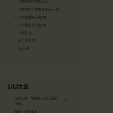
2025阿彌陀法會
(10)
2026年梁皇寶懺法會开示
(2)
2026華嚴經法會
(8)
2026觀音七法會
(5)
公眾號
(1)
法会法訊
(5)
活动
(4)
近期文章
恒實法師：華嚴經十迴向品第二十五
(140)
觀音七法會圓滿