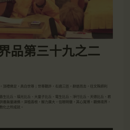
-入法界品第三十九之二
，頂禮佛足，具白世尊；世尊聽許，右遶三匝，辭退而去，往文殊師利
善生比丘、福光比丘、大童子比丘、電生比丘、淨行比丘、天德比丘、君
供養無量諸佛，深植善根，解力廣大，信眼明徹，其心寬博，觀佛境界，
教化之所成就。