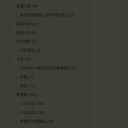
恆實法師
(86)
新加坡佛教居士林90周年開示
(2)
恆懿法師
(15)
恆揚法師
(6)
所有博客
(61)
大悲學苑
(8)
法宴
(36)
2025年4月實法師梁皇寶懺開示
(1)
中醫
(1)
禅修
(13)
華嚴經
(392)
入法界品
(175)
十回向品
(139)
夜摩宮中偈讚品
(32)