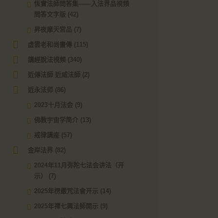
恆實法師問答集——入法界品視頻
問答文字版
(42)
昇夜摩天宮品
(7)
虛雲老和尚畫傳
(115)
講經說法視頻
(340)
近傳法師 近威法師
(2)
近永法师
(86)
2023十月法会
(9)
佛教宇宙学简介
(13)
戒律講座
(57)
金岸法界
(82)
2024年11月弥陀七法会讲法（开
示）
(7)
2025年楞嚴咒法會开示
(14)
2025年禪七興法師開示
(9)