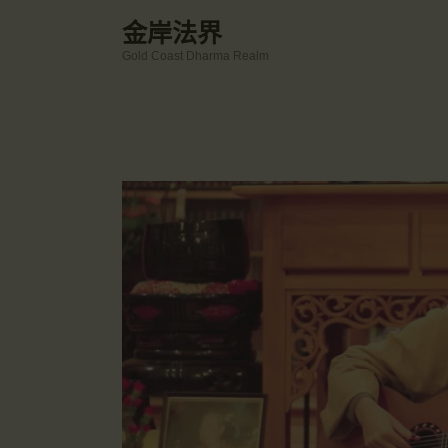
金岸法界
Gold Coast Dharma Realm