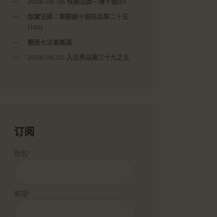
2026-08-06 恆興法師－禪十開示1
恒實法師：華嚴經十迴向品第二十五
(140)
觀音七法會圓滿
2026.08.02-入法界品第三十九之五
订阅
姓名*
郵箱*