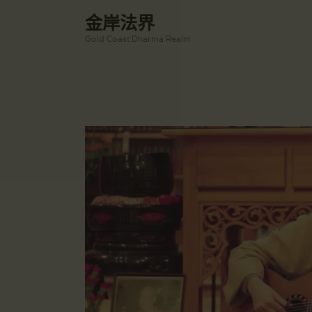
金岸法界
Gold Coast Dharma Realm