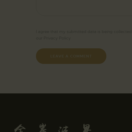
I agree that my submitted data is being collected
our
Privacy Policy