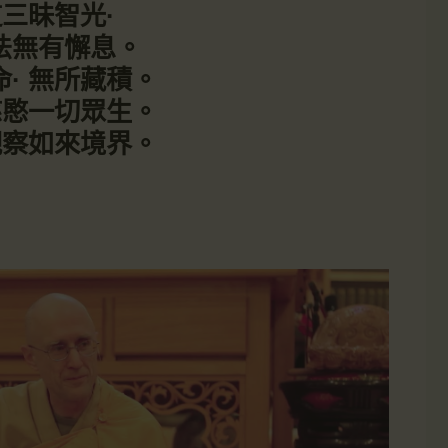
三昧智光·
法無有懈息。
· 無所藏積。
慈愍一切眾生。
觀察如來境界。