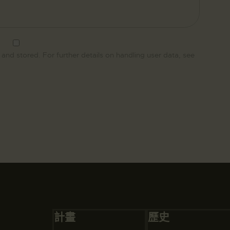
 and stored. For further details on handling user data, see
計畫
歷史