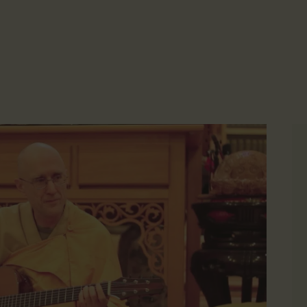
主頁
☀️法宴：華嚴經入法界品第三十九 ☀️
🙏講者：上恆下實法師 (Rev. Heng Sure)
金岸活動|EVENTS
⏰北京时间
金岸法界
每周日，中午10：30 - 12：00
⏰昆士兰时间
Gold Coast Dharma Realm
講經說法
每周日，下午12：30 - 14：00
⏰California Time
關於金岸
09:30 - 11:00pm Every Sat
👉Zoom Link 链接：
https://drba-org.zoom.us/j/84914586289
宣化上人
👉Meeting ID 会议号：84914586289
🔔提醒:
文章匯總
一、請以【全名+所在地】方式加入會議。
教育培德
聯繫我們
登录|LOGIN