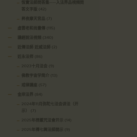
恆實法師問答集——入法界品視頻問
答文字版
(42)
昇夜摩天宮品
(7)
虛雲老和尚畫傳
(115)
講經說法視頻
(340)
近傳法師 近威法師
(2)
近永法师
(86)
2023十月法会
(9)
佛教宇宙学简介
(13)
戒律講座
(57)
金岸法界
(84)
2024年11月弥陀七法会讲法（开
示）
(7)
2025年楞嚴咒法會开示
(14)
2025年禪七興法師開示
(9)