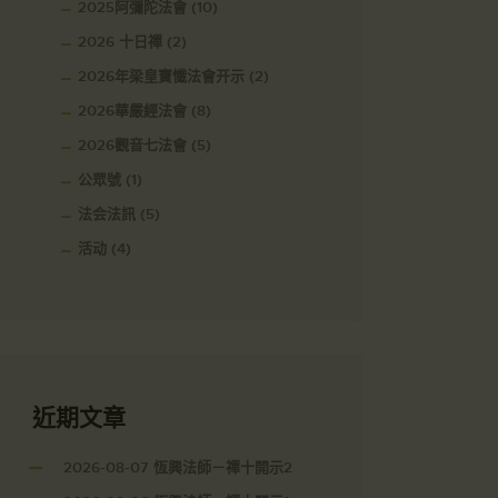
2025阿彌陀法會
(10)
2026 十日禪
(2)
2026年梁皇寶懺法會开示
(2)
2026華嚴經法會
(8)
2026觀音七法會
(5)
公眾號
(1)
法会法訊
(5)
活动
(4)
近期文章
2026-08-07 恆興法師－禪十開示2