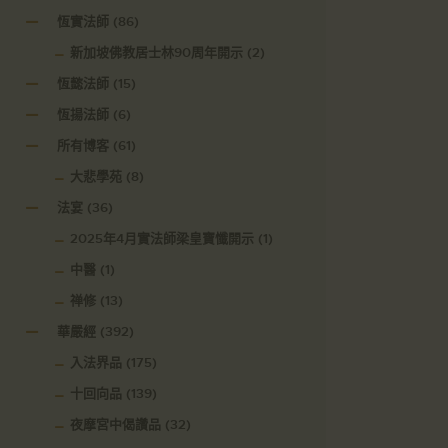
恆實法師
(86)
新加坡佛教居士林90周年開示
(2)
恆懿法師
(15)
恆揚法師
(6)
所有博客
(61)
大悲學苑
(8)
法宴
(36)
2025年4月實法師梁皇寶懺開示
(1)
中醫
(1)
禅修
(13)
華嚴經
(392)
入法界品
(175)
十回向品
(139)
夜摩宮中偈讚品
(32)