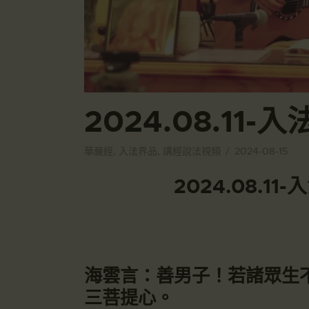
2024.08.1
華嚴經
,
入法界品
,
講經說法視頻
2024-08-15
2024.08.1
海雲言：善男子！若諸眾生不
三菩提心。