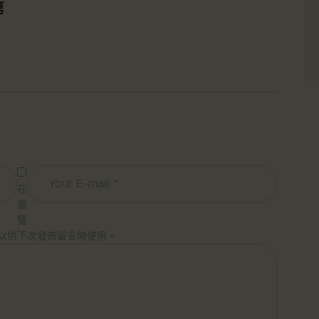
第
在
瀏
覽
以供下次發佈留言時使用。