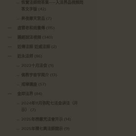
恆實法師問答集——入法界品視頻問
答文字版
(42)
昇夜摩天宮品
(7)
虛雲老和尚畫傳
(115)
講經說法視頻
(340)
近傳法師 近威法師
(2)
近永法师
(86)
2023十月法会
(9)
佛教宇宙学简介
(13)
戒律講座
(57)
金岸法界
(84)
2024年11月弥陀七法会讲法（开
示）
(7)
2025年楞嚴咒法會开示
(14)
2025年禪七興法師開示
(9)