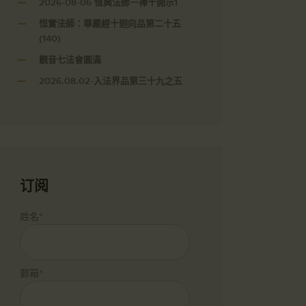
2026-08-06 恆興法師－禪十開示1
恒實法師：華嚴經十迴向品第二十五
(140)
觀音七法會圓滿
2026.08.02-入法界品第三十九之五
订阅
姓名*
郵箱*