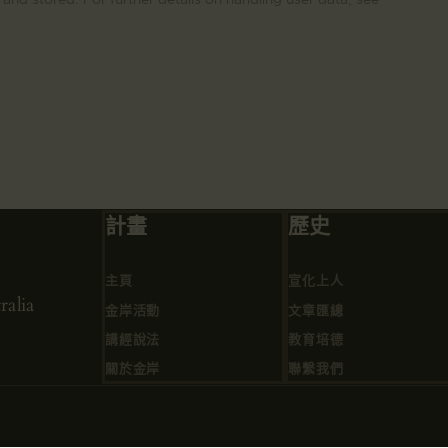
計畫
歷史
主頁
宣化上人
alia
金岸活動
文章匯總
講經說法
教育培德
關於金岸
聯繫我們