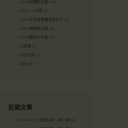
2025阿彌陀法會
(10)
2026 十日禪
(2)
2026年梁皇寶懺法會开示
(2)
2026華嚴經法會
(8)
2026觀音七法會
(5)
公眾號
(1)
法会法訊
(5)
活动
(4)
近期文章
2026-08-07 恆興法師－禪十開示2