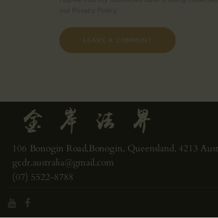
our
Privacy Policy
106 Bonogin Road,Bonogin, Queensland, 4213 Austr
gcdr.australia@gmail.com
(07) 5522-8788