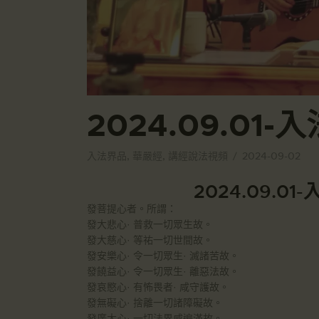
2024.09.0
入法界品
,
華嚴經
,
講經說法視頻
2024-09-02
2024.09.
發菩提心者。所謂：
發大悲心· 普救一切眾生故。
發大慈心· 等祐一切世間故。
發安樂心· 令一切眾生· 滅諸苦故。
發饒益心· 令一切眾生· 離惡法故。
發哀愍心· 有怖畏者· 咸守護故。
發無礙心· 捨離一切諸障礙故。
發廣大心· 一切法界咸遍滿故。