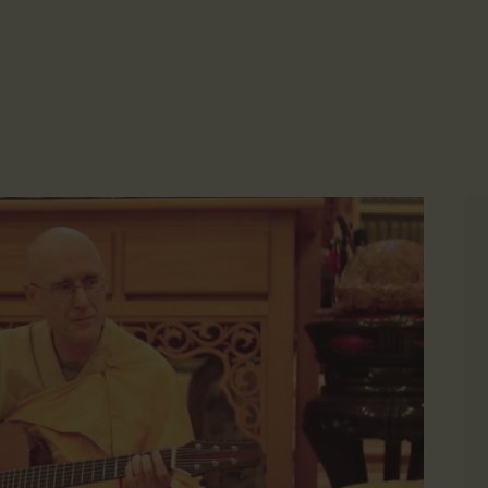
主頁
☀️法宴：華嚴經入法界品第三十九 ☀️
🙏講者：上恆下實法師 (Rev. Heng Sure)
金岸活動|EVENTS
⏰北京时间
金岸法界
每周日，中午10：30 - 12：00
⏰昆士兰时间
Gold Coast Dharma Realm
講經說法
每周日，下午12：30 - 14：00
⏰California Time
關於金岸
09:30 - 11:00pm Every Sat
👉Zoom Link 链接：
https://drba-org.zoom.us/j/84914586289
宣化上人
👉Meeting ID 会议号：84914586289
🔔提醒:
文章匯總
一、請以【全名+所在地】方式加入會議。
教育培德
聯繫我們
登录|LOGIN