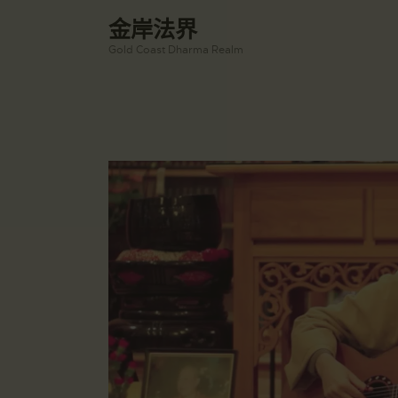
金岸法界
Gold Coast Dharma Realm