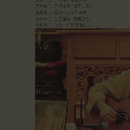
發無邊心· 等虛空界· 無不往故。
發寬博心· 悉見一切諸如來故。
發清淨心· 於三世法· 智無違故。
發智慧心· 普入一切智慧海故。