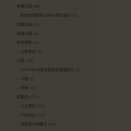
恆實法師
(86)
新加坡佛教居士林90周年開示
(2)
恆懿法師
(15)
恆揚法師
(6)
所有博客
(61)
大悲學苑
(8)
法宴
(36)
2025年4月實法師梁皇寶懺開示
(1)
中醫
(1)
禅修
(13)
華嚴經
(392)
入法界品
(175)
十回向品
(139)
夜摩宮中偈讚品
(32)