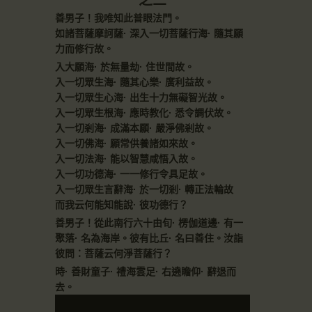
之三
善男子！我唯知此普眼法門。
如諸菩薩摩訶薩· 深入一切菩薩行海· 隨其願
力而修行故。
入大願海· 於無量劫· 住世間故。
入一切眾生海· 隨其心樂· 廣利益故。
入一切眾生心海· 出生十力無礙智光故。
入一切眾生根海· 應時教化· 悉令調伏故。
入一切剎海· 成滿本願· 嚴淨佛剎故。
入一切佛海· 願常供養諸如來故。
入一切法海· 能以智慧咸悟入故。
入一切功德海· 一一修行令具足故。
入一切眾生言辭海· 於一切剎· 轉正法輪故
而我云何能知能說· 彼功德行？
善男子！從此南行六十由旬· 楞伽道邊· 有一
聚落· 名為海岸。彼有比丘· 名曰善住。汝詣
彼問：菩薩云何淨菩薩行？
時· 善財童子· 禮海雲足· 右遶瞻仰· 辭退而
去。