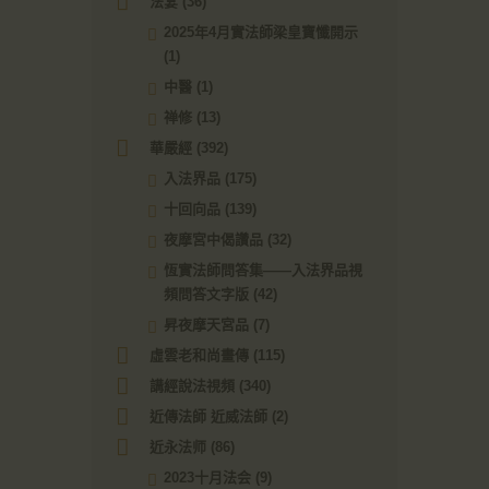
法宴
(36)
2025年4月實法師梁皇寶懺開示
(1)
中醫
(1)
禅修
(13)
華嚴經
(392)
入法界品
(175)
十回向品
(139)
夜摩宮中偈讚品
(32)
恆實法師問答集——入法界品視
頻問答文字版
(42)
昇夜摩天宮品
(7)
虛雲老和尚畫傳
(115)
講經說法視頻
(340)
近傳法師 近威法師
(2)
近永法师
(86)
2023十月法会
(9)