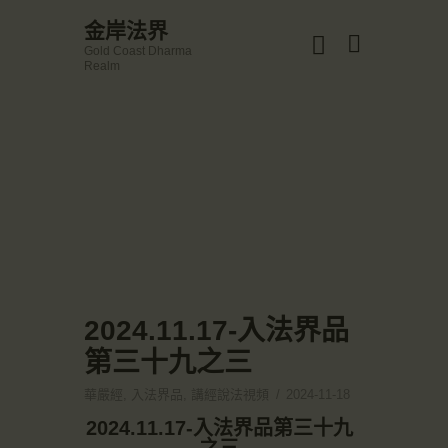
☀️法宴：華嚴經入法界品第三十九 ☀️
金岸法界
🙏講者：上恆下實法師 (Rev. Heng Sure)
Gold Coast Dharma
⏰北京时间
金岸法界
Realm
每周日，中午10：30 - 12：00
Gold Coast Dharma Realm
⏰昆士兰时间
每周日，下午12：30 - 14：00
⏰California Time
Got it!
主頁
09:30 - 11:00pm Every Sat
👉Zoom Link 链接：
金岸活動|EVENTS
https://drba-org.zoom.us/j/84914586289
👉Meeting ID 会议号：84914586289
講經說法
🔔提醒:
關於金岸
一、請以【全名+所在地】方式加入會議。
宣化上人
文章匯總
2024.11.17-入法界品
教育培德
第三十九之三
聯繫我們
華嚴經
,
入法界品
,
講經說法視頻
2024-11-18
登录|LOGIN
2024.11.17-入法界品第三十九