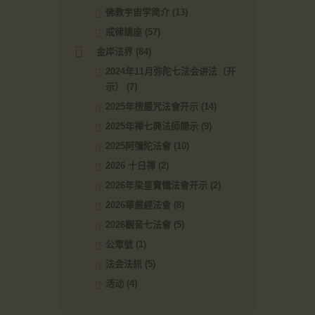
佛教宇宙学简介
(13)
戒律講座
(57)
金岸法界
(84)
2024年11月弥陀七法会讲法（开
示）
(7)
2025年楞嚴咒法會开示
(14)
2025年禪七興法師開示
(9)
2025阿彌陀法會
(10)
2026 十日禪
(2)
2026年梁皇寶懺法會开示
(2)
2026華嚴經法會
(8)
2026觀音七法會
(5)
公眾號
(1)
法会法訊
(5)
活动
(4)