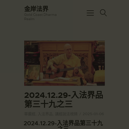
☀️法宴：華嚴經入法界品第三十九 ☀️
金岸法界
🙏講者：上恆下實法師 (Rev. Heng
Gold Coast Dharma
Sure)
金岸法界
Realm
⏰北京时间
Gold Coast Dharma Realm
每周日，中午10：30 - 12：00
⏰昆士兰时间
每周日，下午12：30 - 14：00
主頁
⏰California Time
Got it!
09:30 - 11:00pm Every Sat
金岸活動|EVENTS
👉Zoom Link 链接：
https://drba-
講經說法
org.zoom.us/j/84914586289
關於金岸
👉Meeting ID 会议号：84914586289
🔔提醒:
宣化上人
一、請以【全名+所在地】方式加入會
議。
文章匯總
2024.12.29-入法界品
教育培德
第三十九之三
聯繫我們
華嚴經
,
入法界品
,
講經說法視頻
2025-01-06
登录|LOGIN
2024.12.29-入法界品第三十九