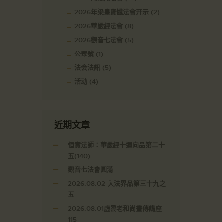
2026年梁皇寶懺法會开示
(2)
2026華嚴經法會
(8)
2026觀音七法會
(5)
公眾號
(1)
法会法訊
(5)
活动
(4)
近期文章
恒實法師：華嚴經十迴向品第二十
五(140)
觀音七法會圓滿
2026.08.02-入法界品第三十九之
五
2026.08.01虛雲老和尚畫傳講座
115