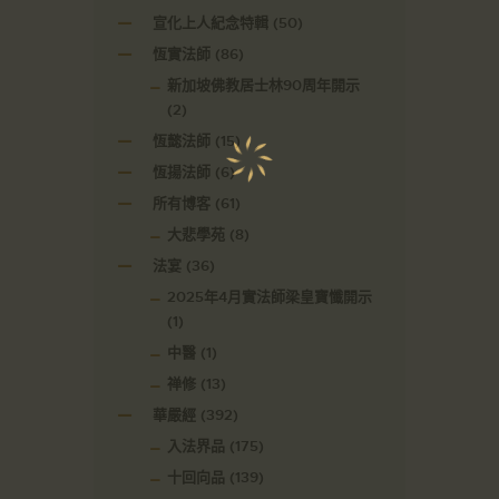
宣化上人紀念特輯
(50)
恆實法師
(86)
新加坡佛教居士林90周年開示
(2)
恆懿法師
(15)
恆揚法師
(6)
所有博客
(61)
大悲學苑
(8)
法宴
(36)
2025年4月實法師梁皇寶懺開示
(1)
中醫
(1)
禅修
(13)
華嚴經
(392)
入法界品
(175)
十回向品
(139)