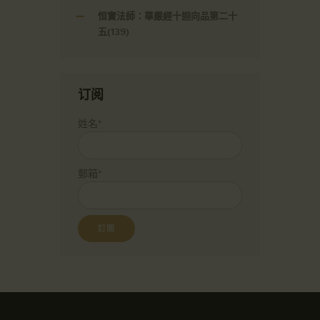
恒實法師：華嚴經十迴向品第二十
五(139)
订阅
姓名*
郵箱*