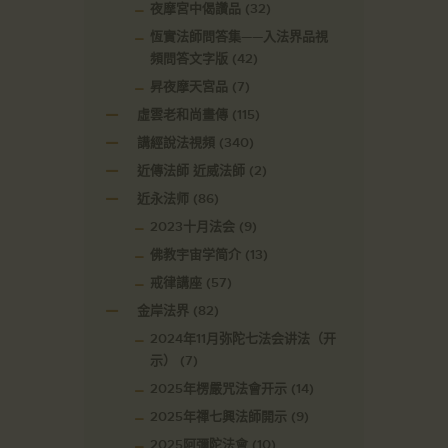
夜摩宮中偈讚品
(32)
恆實法師問答集——入法界品視
頻問答文字版
(42)
昇夜摩天宮品
(7)
虛雲老和尚畫傳
(115)
講經說法視頻
(340)
近傳法師 近威法師
(2)
近永法师
(86)
2023十月法会
(9)
佛教宇宙学简介
(13)
戒律講座
(57)
金岸法界
(82)
2024年11月弥陀七法会讲法（开
示）
(7)
2025年楞嚴咒法會开示
(14)
2025年禪七興法師開示
(9)
2025阿彌陀法會
(10)