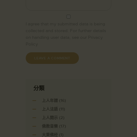
I agree that my submitted data is being
collected and stored. For further details
on handling user data, see our
Privacy
Policy
分類
上人年譜
(16)
上人法語
(11)
上人開示
(2)
佛教音樂
(17)
大乘佛经
(1)