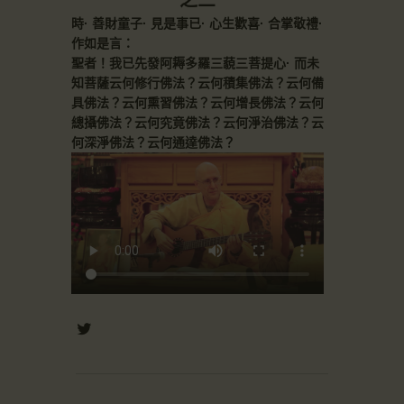
之三
時· 善財童子· 見是事已· 心生歡喜· 合掌敬禮·
作如是言：
聖者！我已先發阿耨多羅三藐三菩提心· 而未
知菩薩云何修行佛法？云何積集佛法？云何備
具佛法？云何熏習佛法？云何增長佛法？云何
總攝佛法？云何究竟佛法？云何淨治佛法？云
何深淨佛法？云何通達佛法？