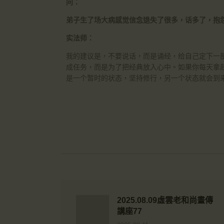
问：
弟子生了场大病感觉信念退失了很多，话多了，抱
实法师：
我的建议是，不要说话，而是诵经，给自己定下一
成任务，而是为了把经典放入心中。如果你每天拿
是一个暂时的状态，坚持修行，另一个状态就会到
2025.08.09虛雲老和尚畫傳
講座77