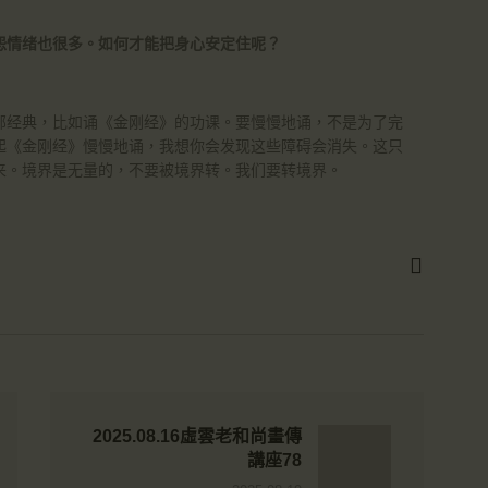
怨情绪也很多。如何才能把身心安定住呢？
部经典，比如诵《金刚经》的功课。要慢慢地诵，不是为了完
起《金刚经》慢慢地诵，我想你会发现这些障碍会消失。这只
来。境界是无量的，不要被境界转。我们要转境界。
2025.08.16虛雲老和尚畫傳
講座78