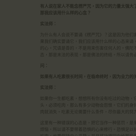
有人说在家人不能念楞严咒，因为它的力量太强大
那我应该用什么样的心念？
实法师：
为什么有人会说不要诵《楞严咒》？这是因为他们
果我们确实要诵它，我们应该用什么样的心态来诵
的心。咒语是善的，不是用来伤害任何人的。佛陀不
态，那是末法的表现。那是佛法的终结。所以请务
问：
如果有人吃素很长时间，在临命终时，因为业力的
实法师：
如果你一生都吃素，想想所有你没有吃过的动物，
头，必须吃肉，那么有多少动物会怨恨。它们的身
肉就消失。吃素无论需要什么条件，尽你最大的努
这里有一种错误的心态是，把它当作一种惩罚，是
烦恼，所以请不要带着恐惧的心来修行。恐惧足以
吃肉，也要保持内心平静，并且将功德回向给那些