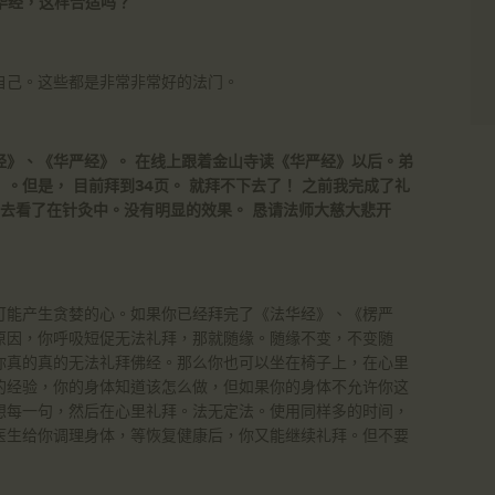
华经，这样合适吗？
自己。这些都是非常非常好的法门。
经》、《华严经》。 在线上跟着金山寺读《华严经》以后。弟
。但是， 目前拜到34页。 就拜不下去了！ 之前我完成了礼
也去看了在针灸中。没有明显的效果。 恳请法师大慈大悲开
可能产生贪婪的心。如果你已经拜完了《法华经》、《楞严
原因，你呼吸短促无法礼拜，那就随缘。随缘不变，不变随
你真的真的无法礼拜佛经。那么你也可以坐在椅子上，在心里
的经验，你的身体知道该怎么做，但如果你的身体不允许你这
想每一句，然后在心里礼拜。法无定法。使用同样多的时间，
医生给你调理身体，等恢复健康后，你又能继续礼拜。但不要