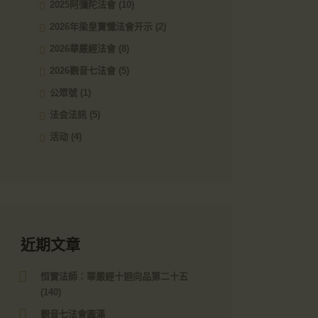
2025阿彌陀法會
(10)
2026年梁皇寶懺法會开示
(2)
2026華嚴經法會
(8)
2026觀音七法會
(5)
公眾號
(1)
法会法訊
(5)
活动
(4)
近期文章
恒實法師：華嚴經十迴向品第二十五
(140)
觀音七法會圓滿