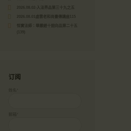
2026.08.02-入法界品第三十九之五
2026.08.01虛雲老和尚畫傳講座115
恒實法師：華嚴經十迴向品第二十五
(139)
订阅
姓名*
郵箱*