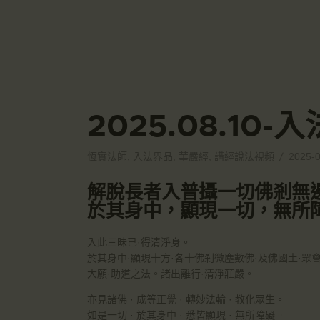
2025.08.1
恆實法師
,
入法界品
,
華嚴經
,
講經說法視頻
2025-
解脫長者入普攝一切佛剎無
於其身中，顯現一切，無所
入此三昧已·得清淨身。
於其身中·顯現十方·各十佛剎微塵數佛·及佛國土·眾
大願·助道之法。諸出離行·清淨莊嚴。
亦見諸佛 · 成等正覺 · 轉妙法輪 · 教化眾生。
如是一切 · 於其身中 · 悉皆顯現 · 無所障礙。