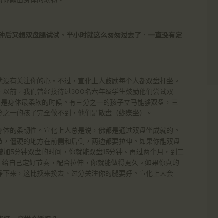
分钟后又想双盘腿试试，半小时就这么匆匆过去了，一直没有定
就没有关注你的心。不过，宣化上人鼓励每个人都双盘打坐。
以前，我们曾经接待过300名六年级学生鼓励他们尝试双
岁正是身体最柔软的时候。有三分之一的孩子立马能够双盘，三
分之一的孩子完全做不到，他们是散盘（蝴蝶坐）。
身体的柔韧性。宣化上人总是说，佛都是通过双盘坐成就的。
节，僵硬的地方在前侧和后侧，两边都要拉伸。如果你能双盘
增加5分钟双盘的时间，你就能双盘15分钟。再过两个月，到二
。给自己定好节奏，配合拉伸，你就能做得更久。如果你真的
静下来，这比换来换去、过分关注你的腿要好。宣化上人会