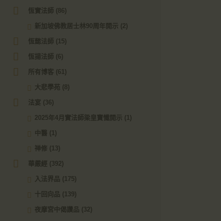
恆實法師
(86)
新加坡佛教居士林90周年開示
(2)
恆懿法師
(15)
恆揚法師
(6)
所有博客
(61)
大悲學苑
(8)
法宴
(36)
2025年4月實法師梁皇寶懺開示
(1)
中醫
(1)
禅修
(13)
華嚴經
(392)
入法界品
(175)
十回向品
(139)
夜摩宮中偈讚品
(32)