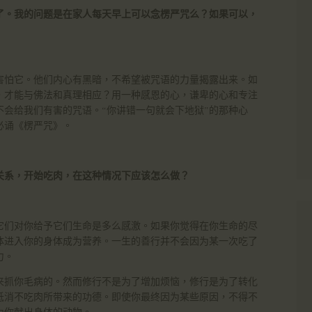
了。我的问题是在家人每天早上可以念楞严咒么？如果可以，
害怕它。他们内心有黑暗，不希望被咒语的力量揭露出来。如
，才能与佛法和真理相应？用一种感恩的心，谦卑的心和专注
会给我们有害的咒语。“你讲错一句就会下地狱”的那种心
必诵《楞严咒》。
关系，开始吃肉，在这种情况下应该怎么做？
它们对你给予它们生命是多么感激。如果你觉得在你生命的尽
体进入你的身体成为营养。一生的善行并不会因为某一次吃了
力。
来抓你毛病的。然而修行不是为了增加烦恼，修行是为了转化
抵消不吃肉所带来的功德。即使你最终因为某些原因，不得不
为你献出身体的动物。