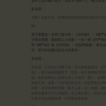
我早上念21遍大悲咒，然后学习楞严咒，晚上读法
实法师：
当然！没有坏处。你想如何安排你的修行取决于你
问：
弟子发愿这一生拜三部大经，《法华经》、《楞严
子再次发愿：报祖师上人的恩。一句一拜《华严经》
拜《楞严经》和《法华经》。 目前呼吸弱。 医生
示：弟子如何通过此次大的考试。
实法师：
我会说。让你的心平静下来。因为即使是善法，也
经》。那已经做得很好了！现在，由于某种医学的
缘，抱着这样的心态去礼拜三大经书。那么，如果
观想礼拜。这是一个非常好的方式。你显然有礼拜
样做，当你坐着的时候，静下心来，点一些香，观
就像你身体力行礼拜那样，在心里礼拜上，然后让
执着于你必须做某事，不然那就是麻烦。