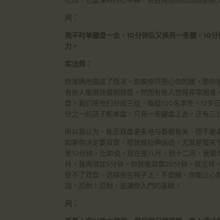
问：
我平时单腿盘一会，10分钟后又换另一条腿，10
力。
实法师：
你准确地描述了情况。如果你只担心你的腿，那你
有些人能很快做到双盘，然而有些人觉得非常困难。
盘。我们将他们分成三组，每组100名学生。12
分之一的孩子能单盘，只有一条腿盘上去，还有三
所以我认为，能否双盘更多地与善根有关，而不是
如果你决定要双盘，那就做拉伸运动。尤其是髋关
坐10分钟，比如说，现在是八月，到十二月，我要
月，我再增加5分钟。你就能双盘20分钟。就这样
受不了双盘，选择坐在椅子上，不盘腿。你能让心
說。忍耐！忍耐，是讓你入門的基础。
问：