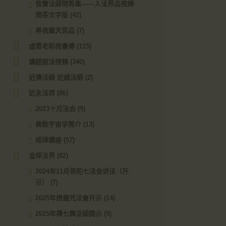
恆實法師問答集——入法界品視頻
問答文字版
(42)
昇夜摩天宮品
(7)
虛雲老和尚畫傳
(115)
講經說法視頻
(340)
近傳法師 近威法師
(2)
近永法师
(86)
2023十月法会
(9)
佛教宇宙学简介
(13)
戒律講座
(57)
金岸法界
(82)
2024年11月弥陀七法会讲法（开
示）
(7)
2025年楞嚴咒法會开示
(14)
2025年禪七興法師開示
(9)