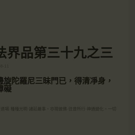
0-入法界品第三十九之三
08-11
邊旋陀羅尼三昧門已，得清凈身，
障礙
會道場·種種光明·諸莊嚴事。亦現彼佛·往昔所行·神通變化。一切