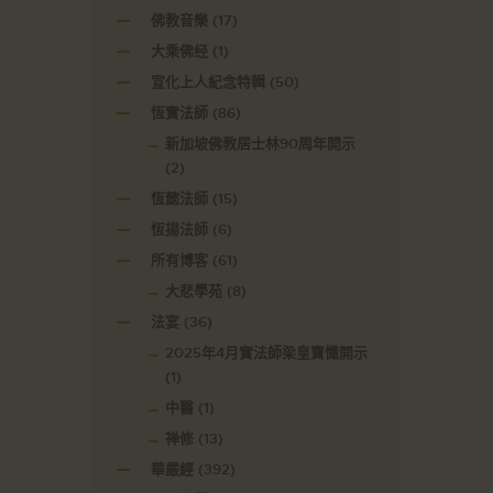
佛教音樂
(17)
大乘佛经
(1)
宣化上人紀念特輯
(50)
恆實法師
(86)
新加坡佛教居士林90周年開示
(2)
恆懿法師
(15)
恆揚法師
(6)
所有博客
(61)
大悲學苑
(8)
法宴
(36)
2025年4月實法師梁皇寶懺開示
(1)
中醫
(1)
禅修
(13)
華嚴經
(392)