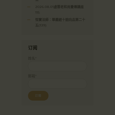
2026.08.01虛雲老和尚畫傳講座
115
恒實法師：華嚴經十迴向品第二十
五(139)
订阅
姓名*
郵箱*