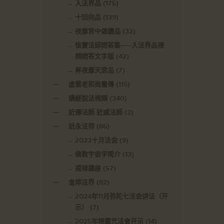
入法界品
(175)
十回向品
(139)
夜摩宮中偈讚品
(32)
恆實法師問答集——入法界品視
頻問答文字版
(42)
昇夜摩天宮品
(7)
虛雲老和尚畫傳
(115)
講經說法視頻
(340)
近傳法師 近威法師
(2)
近永法师
(86)
2023十月法会
(9)
佛教宇宙学简介
(13)
戒律講座
(57)
金岸法界
(82)
2024年11月弥陀七法会讲法（开
示）
(7)
2025年楞嚴咒法會开示
(14)