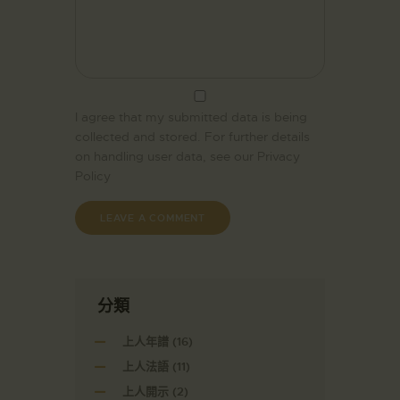
I agree that my submitted data is being
collected and stored. For further details
on handling user data, see our
Privacy
Policy
分類
上人年譜
(16)
上人法語
(11)
上人開示
(2)