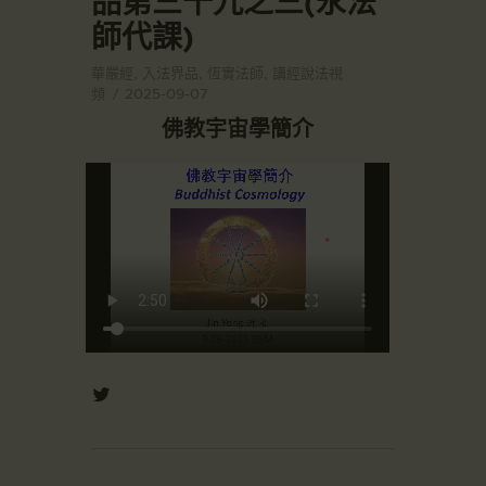
品第三十九之三(永法
師代課)
華嚴經
,
入法界品
,
恆實法師
,
講經說法視
頻
2025-09-07
佛教宇宙學簡介