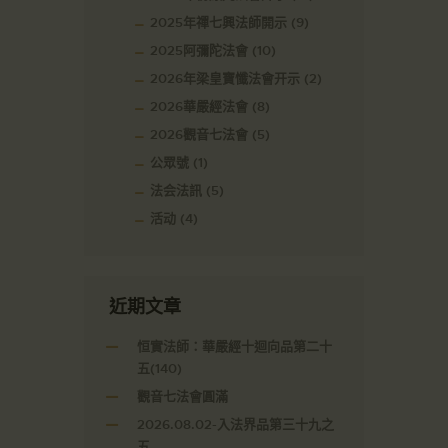
2025年禪七興法師開示
(9)
2025阿彌陀法會
(10)
2026年梁皇寶懺法會开示
(2)
2026華嚴經法會
(8)
2026觀音七法會
(5)
公眾號
(1)
法会法訊
(5)
活动
(4)
近期文章
恒實法師：華嚴經十迴向品第二十
五(140)
觀音七法會圓滿
2026.08.02-入法界品第三十九之
五