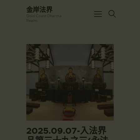
☀️法宴：華嚴經入法界品第三十九 ☀️
金岸法界
🙏講者：上恆下實法師 (Rev. Heng
Gold Coast Dharma
Sure)
金岸法界
Realm
⏰北京时间
Gold Coast Dharma Realm
每周日，中午10：30 - 12：00
⏰昆士兰时间
每周日，下午12：30 - 14：00
主頁
⏰California Time
Got it!
09:30 - 11:00pm Every Sat
金岸活動|EVENTS
👉Zoom Link 链接：
https://drba-
講經說法
org.zoom.us/j/84914586289
關於金岸
👉Meeting ID 会议号：84914586289
🔔提醒:
宣化上人
一、請以【全名+所在地】方式加入會
議。
文章匯總
教育培德
聯繫我們
登录|LOGIN
2025.09.07-入法界