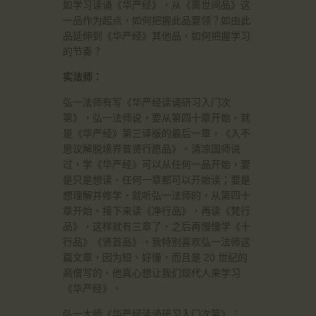
如学习读诵《华严经》，从《离世间品》这
一品作为起点，如何把握此品要领？如由此
品延伸到《华严经》其他品，如何把握学习
的节奏？
实法师：
弘一法师有写《华严经读诵研习入门次
第》，弘一法师说，要从第四十章开始。就
是《华严经》第三译版的最后一章，《入不
思议解脱境界普贤行愿品》。清凉国师说
过，学《华严经》可以从任何一品开始，要
是只是想读，任何一章都可以开始读；要是
想理解并修学，就听弘一法师的，从第四十
章开始。接下来读《净行品》，再读《梵行
品》，这样就有三章了，之后再慢慢学《十
行品》《贤首品》。我特别喜欢弘一法师这
篇文章，因为短、好懂，而且是 20 世纪的
高僧写的，他真心想让我们现代人来学习
《华严经》。
弘一大师《华严经读诵研习入门次第》：