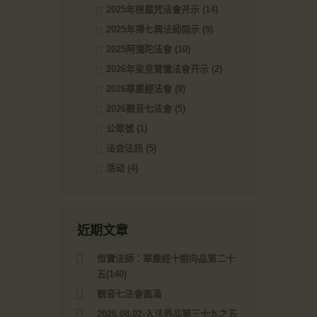
2025年楞嚴咒法會开示
(14)
2025年禪七興法師開示
(9)
2025阿彌陀法會
(10)
2026年梁皇寶懺法會开示
(2)
2026華嚴經法會
(8)
2026觀音七法會
(5)
公眾號
(1)
法会法訊
(5)
活动
(4)
近期文章
恒實法師：華嚴經十迴向品第二十
五(140)
觀音七法會圓滿
2026.08.02-入法界品第三十九之五