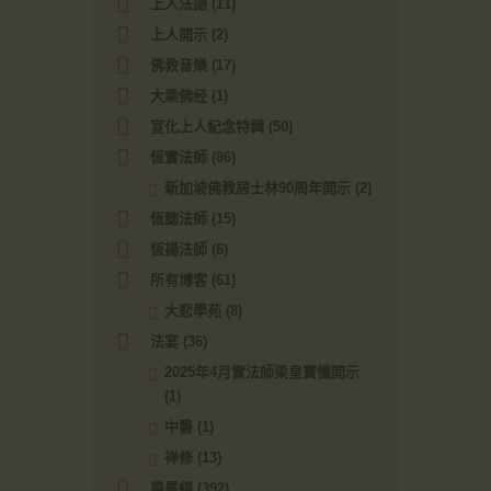
上人法語
(11)
上人開示
(2)
佛教音樂
(17)
大乘佛经
(1)
宣化上人紀念特輯
(50)
恆實法師
(86)
新加坡佛教居士林90周年開示
(2)
恆懿法師
(15)
恆揚法師
(6)
所有博客
(61)
大悲學苑
(8)
法宴
(36)
2025年4月實法師梁皇寶懺開示
(1)
中醫
(1)
禅修
(13)
華嚴經
(392)