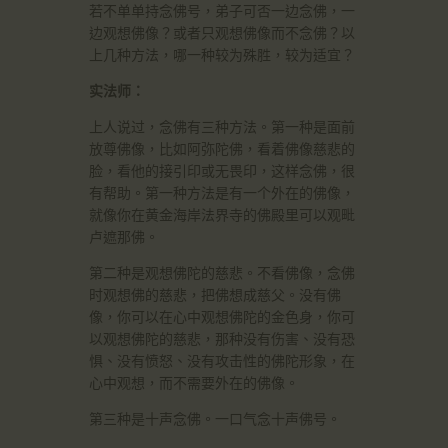
若不单单持念佛号，弟子可否一边念佛，一
边观想佛像？或者只观想佛像而不念佛？以
上几种方法，哪一种较为殊胜，较为适宜？
实法师：
上人说过，念佛有三种方法。第一种是面前
放尊佛像，比如阿弥陀佛，看着佛像慈悲的
脸，看他的接引印或无畏印，这样念佛，很
有帮助。第一种方法是有一个外在的佛像，
就像你在黄金海岸法界寺的佛殿里可以观毗
卢遮那佛。
第二种是观想佛陀的慈悲。不看佛像，念佛
时观想佛的慈悲，把佛想成慈父。没有佛
像，你可以在心中观想佛陀的金色身，你可
以观想佛陀的慈悲，那种没有伤害、没有恐
惧、没有愤怒、没有攻击性的佛陀形象，在
心中观想，而不需要外在的佛像。
第三种是十声念佛。一口气念十声佛号。