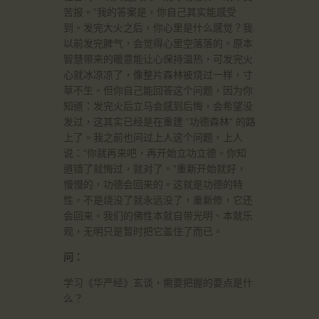
苦报。”我的答案是，你自己其实能感受
到。发完大火之后，你心里是什么感觉？我
以前发完脾气，会觉得心里空落落的。原本
智慧带来的暖意能让心保持温热，可发完火
心就冰凉凉了，像整片森林被烧过一样，寸
草不生。但你自己能回答这个问题，因为你
知道：发完火后立马会感到后悔，会希望没
发过，这其实已经是在重建 “功德森林” 的路
上了。我之前也问过上人这个问题，上人
说：“你就再来吧，再开始立功立德。你知
道错了就悔过，就对了。”重新开始就好，
慢慢的，功德会回来的。这就是功德的特
性，不是烧没了就永远没了，重新修，它还
会回来。我们的佛性本就自带光明、本就乐
观，无明只是暂时把它盖住了而已。
问：
学习《华严经》玄谈，需要把握的要点是什
么？