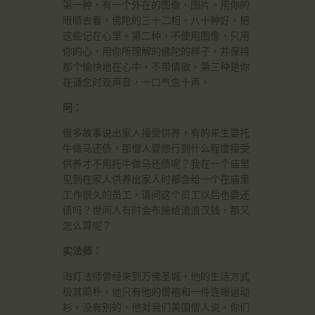
第一种，有一个外在的图像、图片。用你的
眼睛去看，佛陀的三十二相、八十种好。把
这些记在心里。第二种，不使用图像，只用
你的心，用你所理解的佛陀的样子，并保持
那个愉快地在心中，不带情欲。第三种是你
在诵念时观声音，一口气念十声。
问：
很多故事说出家人接受供养，有的来生要托
牛做马还债，那僧人要修行到什么程度接受
供养才不用托牛做马还债呢？我在一个庙里
见到在家人供养出家人时都会给一个在庙里
工作很久的员工，请问这个员工以后也要还
债吗？世间人有时会布施给流浪汉钱，那又
怎么算呢？
实法师：
海灯法师曾经来到万佛圣城，他的生活方式
极其简朴，他只有他的僧袍和一件连帽运动
衫，没有别的。他对我们美国僧人说。你们