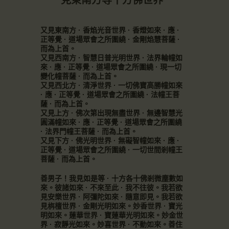
見東南方等十方佛世界
又見東南方 · 香焰光音世界 · 香燈如來 · 應 ·
正等覺 · 道場眾會之所圍繞 · 金剛焰慧菩薩 ·
而為上首。
又見西南方 · 智慧日普光明世界 · 法界輪幢如
來 · 應 · 正等覺 · 道場眾會之所圍繞 · 現一切
變化幢菩薩 · 而為上首。
又見西北方 · 清淨世界 · 一切佛寶高勝幢如來
· 應 · 正等覺 · 道場眾會之所圍繞 · 法幢王菩
薩 · 而為上首。
又見上方 · 佛次第出現無盡世界 · 無邊智慧光
圓滿幢如來 · 應 · 正等覺 · 道場眾會之所圍繞
· 法界門幢王菩薩 · 而為上首。
又見下方 · 佛光明世界 · 無礙智幢如來 · 應 ·
正等覺 · 道場眾會之所圍繞 · 一切世間剎幢王
菩薩 · 而為上首。
善男子！我見如是等 · 十方各十佛剎微塵數如
來。彼諸如來 · 不來至此 · 我不往彼。我若欲
見安樂世界 · 阿彌陀如來 · 隨意即見。我若欲
見栴檀世界 · 金剛光明如來。妙香世界 · 寶光
明如來。蓮華世界 · 寶蓮華光明如來。妙金世
界 · 寂靜光如來。妙喜世界 · 不動如來。善住