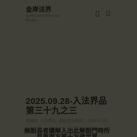
☀️法宴：華嚴經入法界品第三十九 ☀️
金岸法界
🙏講者：上恆下實法師 (Rev. Heng Sure)
Gold Coast Dharma
⏰北京时间
金岸法界
Realm
每周日，中午10：30 - 12：00
Gold Coast Dharma Realm
⏰昆士兰时间
每周日，下午12：30 - 14：00
⏰California Time
Got it!
主頁
09:30 - 11:00pm Every Sat
👉Zoom Link 链接：
金岸活動|EVENTS
https://drba-org.zoom.us/j/84914586289
👉Meeting ID 会议号：84914586289
講經說法
🔔提醒:
關於金岸
一、請以【全名+所在地】方式加入會議。
宣化上人
文章匯總
2025.09.28-入法界品
教育培德
第三十九之三
聯繫我們
華嚴經
,
入法界品
,
講經說法視頻
2025-09-28
登录|LOGIN
解脫長者講解入出此解脫門時所