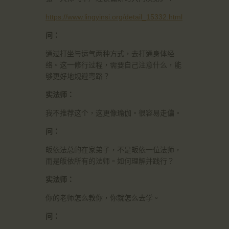
https://www.lingyinsi.org/detail_15332.html
问：
通过打坐与运气两种方式，去打通身体经
络。这一修行过程，需要自己注意什么，能
够更好地规避弯路？
实法师：
我不推荐这个，这更像瑜伽。很容易走偏。
问：
皈依法总的在家弟子，不是皈依一位法师，
而是皈依所有的法师。如何理解并践行？
实法师：
你的老师怎么教你，你就怎么去学。
问：