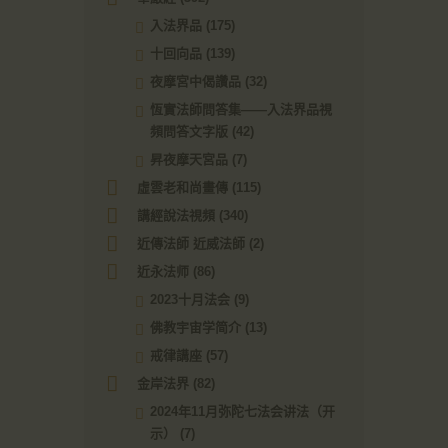
入法界品
(175)
十回向品
(139)
夜摩宮中偈讚品
(32)
恆實法師問答集——入法界品視
頻問答文字版
(42)
昇夜摩天宮品
(7)
虛雲老和尚畫傳
(115)
講經說法視頻
(340)
近傳法師 近威法師
(2)
近永法师
(86)
2023十月法会
(9)
佛教宇宙学简介
(13)
戒律講座
(57)
金岸法界
(82)
2024年11月弥陀七法会讲法（开
示）
(7)