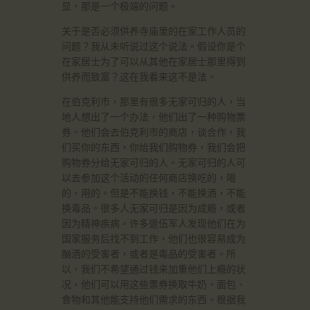
显，那是一个极端的问题。
关于是否必须供养寺庙里的在家工作人员的
问题？我从未听说过这个说法。假设你是个
在家居士为了可以从其他在家居士那里得到
供养而致富？这在我看来这不是法。
在伯克利市，那里有很多无家可归的人，当
地人想出了一个办法，他们出了一种购物票
券。他们会去伯克利市的商店，谈合作，我
们买你的东西，你给我们购物券，我们会把
购物券分给无家可归的人。无家可归的人可
以去参加这个活动的任何商店换吃的，喝
的，用的。但是不能换钱，不能换酒，不能
换毒品。很多人无家可归是因为成瘾，或者
因为精神疾病。许多退伍军人发现他们在为
国家服务后找不到工作，他们也很容易成为
酗酒的受害者，或者是毒品的受害者。所
以，我们不希望通过钱来加重他们上瘾的状
况，他们可以用这些票券换取牛奶、面包、
食物和其他能支持他们需求的东西。根据我