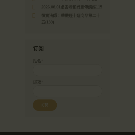
2026.08.01虛雲老和尚畫傳講座115
恒實法師：華嚴經十迴向品第二十
五(139)
订阅
姓名*
郵箱*