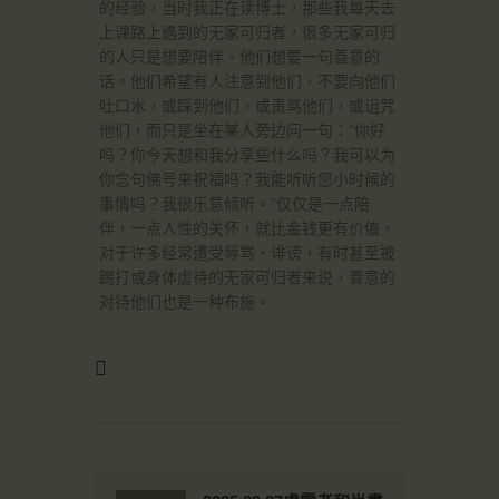
的经验，当时我正在读博士，那些我每天去
上课路上遇到的无家可归者，很多无家可归
的人只是想要陪伴。他们想要一句善意的
话。他们希望有人注意到他们，不要向他们
吐口水，或踩到他们，或责骂他们，或诅咒
他们，而只是坐在某人旁边问一句：“你好
吗？你今天想和我分享些什么吗？我可以为
你念句佛号来祝福吗？我能听听您小时候的
事情吗？我很乐意倾听。”仅仅是一点陪
伴，一点人性的关怀，就比金钱更有价值。
对于许多经常遭受辱骂、诽谤，有时甚至被
踢打或身体虐待的无家可归者来说，善意的
对待他们也是一种布施。