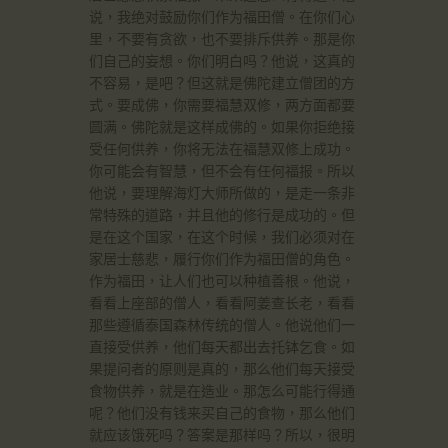
说，我绝对鼓励你们作为福田僧。在你们心
里，不要有贪欲，也不要排斥供养。那是你
们自己的妄想。你们明白吗？他说，这真的
不容易，是吧？但这就是佛陀建立僧团的方
式。要成佛，你需要福慧双修，两方面都要
圆满。佛陀就是这样成佛的。如果你拒绝接
受任何供养，你将无法在福慧双修上成功。
你可能会有智慧，但不会有任何福报。所以
他说，要理解海灯大师所做的，是走一条非
常特殊的道路，并且他的修行是成功的。但
是在这个国家，在这个时候，我们必须对在
家居士慈悲，履行你们作为福田僧的角色。
作为福田，让人们也可以种植善根。他说，
看看上座部的僧人，看看阿姜查长老，看看
那些遵循泰国森林传统的僧人。他说他们一
直接受供养，他们每天都出去托钵乞食。如
果提问者的原则是真的，那么他们每天接受
食物供养，就是在造业。那怎么可能行得通
呢？他们没有钱来买自己的食物，那么他们
就应该饿死吗？答案是那样吗？所以，很明