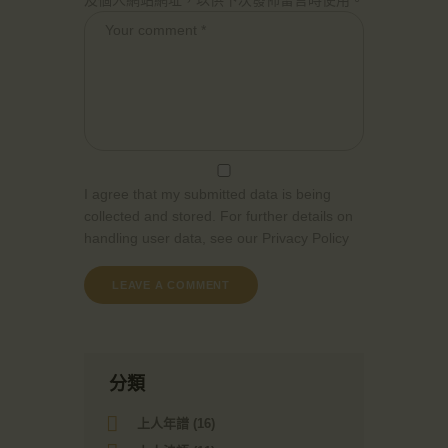
及個人網站網址，以供下次發佈留言時使用。
I agree that my submitted data is being
collected and stored. For further details on
handling user data, see our
Privacy Policy
分類
上人年譜
(16)