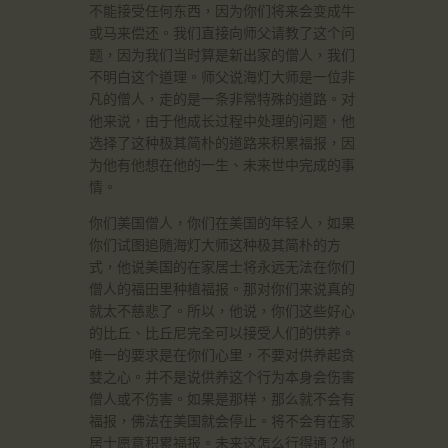
不能接受任何东西，因为你们将来会变成牛
或马来偿还。我们直接向师父请教了这个问
题，因为我们当时算是新出家的僧人，我们
不明白这个道理。师父说海灯大师是一位非
凡的僧人，走的是一条非常特殊的道路。对
他来说，由于他成长过程中处理的问题，他
选择了这种极其简朴的道路来积累福报，因
为他有他想在他的一生、未来世中完成的事
情。
你们美国僧人，你们在美国的年轻人，如果
你们试图追随海灯大师这种极其简朴的方
式，他说美国的在家居士将永远无法在你们
僧人的福田里种植福报。那对你们来说真的
就太不慈悲了。所以，他说，你们这些好心
的比丘、比丘尼完全可以接受人们的供养。
唯一的要求是在你们心里，不要对供养起贪
婪之心。并不是说供养这个行为本身会伤害
僧人或不伤害。如果是那样，那么就不会有
福报，佛法在美国就会停止。将不会有在家
居士愿意积累福报。未来这怎么行得通？他