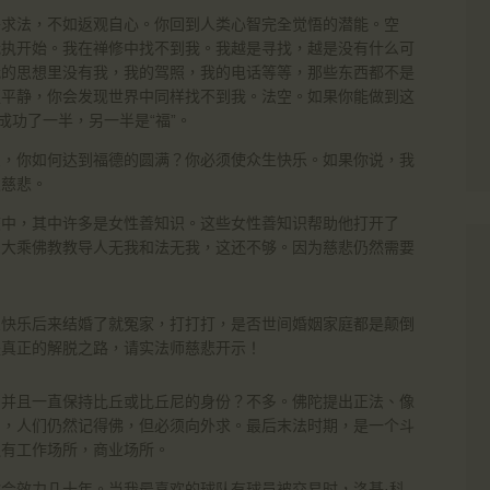
外求法，不如返观自心。你回到人类心智完全觉悟的潜能。空
我执开始。我在禅修中找不到我。我越是寻找，越是没有什么可
我的思想里没有我，我的驾照，我的电话等等，那些东西都不是
更平静，你会发现世界中同样找不到我。法空。如果你能做到这
成功了一半，另一半是“福”。
么，你如何达到福德的圆满？你必须使众生快乐。如果你说，我
发慈悲。
旅中，其中许多是女性善知识。这些女性善知识帮助他打开了
么大乘佛教教导人无我和法无我，这还不够。因为慈悲仍然需要
象快乐后来结婚了就冤家，打打打，是否世间婚姻家庭都是颠倒
是真正的解脱之路，请实法师慈悲开示！
？并且一直保持比丘或比丘尼的身份？不多。佛陀提出正法、像
期，人们仍然记得佛，但必须向外求。最后末法时期，是一个斗
还有工作场所，商业场所。
会效力几十年。当我最喜欢的球队有球员被交易时，洛基·科