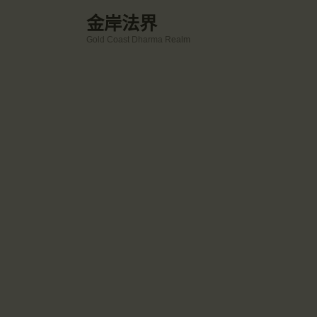
金岸法界
Gold Coast Dharma Realm