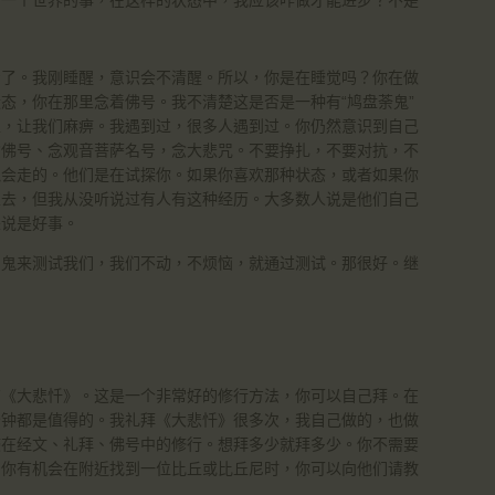
着了。我刚睡醒，意识会不清醒。所以，你是在睡觉吗？你在做
态，你在那里念着佛号。我不清楚这是否是一种有“鸠盘荼鬼”
上，让我们麻痹。我遇到过，很多人遇到过。你仍然意识到自己
念佛号、念观音菩萨名号，念大悲咒。不要挣扎，不要对抗，不
鬼会走的。他们是在试探你。如果你喜欢那种状态，或者如果你
里去，但我从没听说过有人有这种经历。大多数人说是他们自己
来说是好事。
当鬼来测试我们，我们不动，不烦恼，就通过测试。那很好。继
有《大悲忏》。这是一个非常好的修行方法，你可以自己拜。在
分钟都是值得的。我礼拜《大悲忏》很多次，我自己做的，也做
浸在经文、礼拜、佛号中的修行。想拜多少就拜多少。你不需要
当你有机会在附近找到一位比丘或比丘尼时，你可以向他们请教