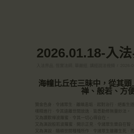
2026.01.18
入法界品
,
恆實法師
,
華嚴經
,
講經說法視頻
2026-0
海幢比丘在三昧中，從其頭
禅、般若、方
贊金色身 · 令諸眾生 · 離瞋恚垢 · 起對治行 · 絕畜生
嘆精進行 · 令其遠離世間放逸 · 皆悉勤修無量妙法。
又為讚歎禪波羅蜜 · 令其一切心得自在。
又為演說般若波羅蜜 · 開示正見 · 令諸眾生樂自在智 
又為演說 · 隨順世間種種所作 · 令諸眾生雖離生死 ·