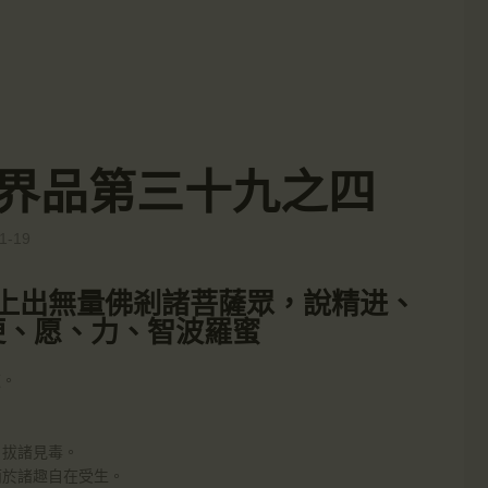
-入法界品第三十九之四
1-19
上出無量佛剎諸菩薩眾，說精进、
便、愿、力、智波羅蜜
道。
· 拔諸見毒。
 而於諸趣自在受生。