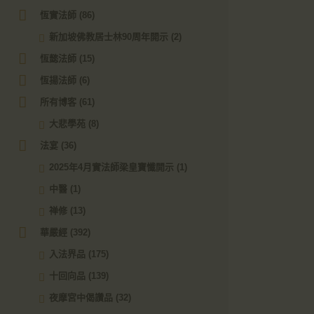
恆實法師
(86)
新加坡佛教居士林90周年開示
(2)
恆懿法師
(15)
恆揚法師
(6)
所有博客
(61)
大悲學苑
(8)
法宴
(36)
2025年4月實法師梁皇寶懺開示
(1)
中醫
(1)
禅修
(13)
華嚴經
(392)
入法界品
(175)
十回向品
(139)
夜摩宮中偈讚品
(32)