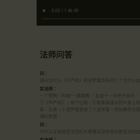
法师问答
问：
请问为什么《华严经》的波罗蜜会多四个？为什么
实法师：
一个惯例，叫做“一乘圆教”。总是十。你也许会问
了《华严经》。有个比喻，它就像直接从奶牛身上
容。后来，十波罗蜜变成了六波罗蜜，但如果你注
满的智慧。
问：
为什么主张我空法空的大乘佛法没有导向更坚决的
实法师：