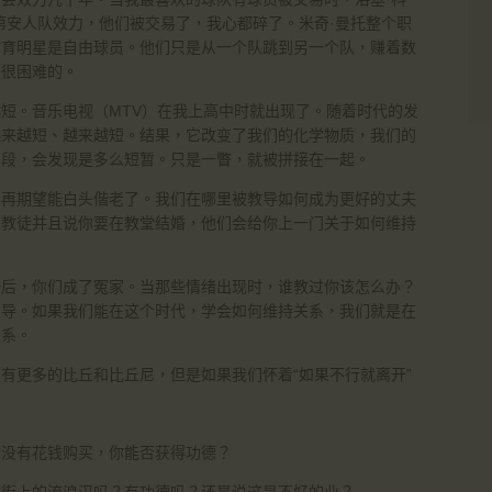
第安人队效力，他们被交易了，我心都碎了。米奇·曼托整个职
体育明星是自由球员。他们只是从一个队跳到另一个队，赚着数
是很困难的。
短。音乐电视（MTV）在我上高中时就出现了。随着时代的发
越来越短、越来越短。结果，它改变了我们的化学物质，我们的
片段，会发现是多么短暂。只是一瞥，就被拼接在一起。
不再期望能白头偕老了。我们在哪里被教导如何成为更好的丈夫
主教徒并且说你要在教堂结婚，他们会给你上一门关于如何维持
婚后，你们成了冤家。当那些情绪出现时，谁教过你该怎么办？
指导。如果我们能在这个时代，学会如何维持关系，我们就是在
关系。
有更多的比丘和比丘尼，但是如果我们怀着“如果不行就离开”
你没有花钱购买，你能否获得功德？