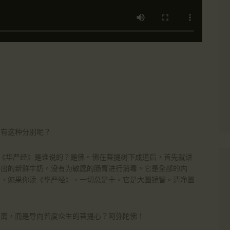
会有这种分别呢？
，《华严经》是谁说的？是佛。佛在菩提树下成道后，首先就讲
挤出的新鲜牛奶。没有为敏感的肠胃进行消毒。它是全部的内
意，如果你读《华严经》，一切总是十。它是大圆镜智。清净圆
出离，而是导向普度众生的菩提心？阿弥陀佛！