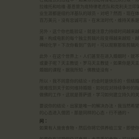
拉维托和哈维·基恩曾为底特律老虎队和克利夫兰印
业生涯都是纽约洋基队的球员。对吧？然而，现在
百万美元，没有忠诚可言。在末法时代，维持关系
另外，这个你也能验证，就是注意力持续时间越来越
展，构成电影的每个独立剪辑片段变得越来越短、
神经化学。下次你看到广告时，可以观察那些剪辑
此外，在这个世界上，人们甚至在进入婚姻时，就
或妻子呢？天主教徒，罗马天主教徒，如果你是天
婚姻的课程。据我所知，佛教徒没有。
所以，我不同意你的结论。约会时是快乐的，但结
很难找到关于如何维持婚姻、如何应对持续争吵的
做佛的工作。这就是菩萨道，学习如何建立持久的
要说你的结论，出家是唯一的解决办法，我当然希望
的心态进入僧团，那是同样的心态，行不通的。
问：
如果有人施舍食物，然后你将它供养给三宝，即使