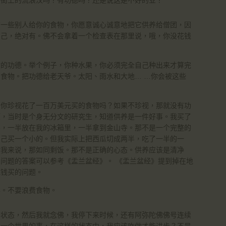
给街上的流浪汉吗？有功德吗？还是说这是不好的业？
有一些别人给你的食物，你愿意诚心诚意地把它供养给僧团，因
自己，绝对有。佛不会拿着一个检查表在那里说，哦，你没花钱
。
对的功德。举个例子，你种水果，你必须完全自己种出来才算完
食物。把功德给老天爷。太阳、雨水和大地… …你会被这些
。你珍视花了一百万美元买的食物吗？如果不珍视，那就没有功
题，当时是个身无分文的研究生，知道供养是一件好事。我买了
半，一半放在我的冰箱里，一半拿到金山寺。那不是一个完整的
自己买一个小的。但我实际上把西瓜切成两半，吃了一半的一
对我来说，那如同剩饭。那不是正确的心态。供养应该是清净
问题的答案可以参考《盂兰盆经》。 《盂兰盆经》提到掉在地
花钱买的问题。
事。不要浪费食物。
个状态，然后我就念佛，我停下来时候，还有阿弥陀佛佛号连续
另一个世界的事，在这样的状态中，我应该咋做才能进步？不是