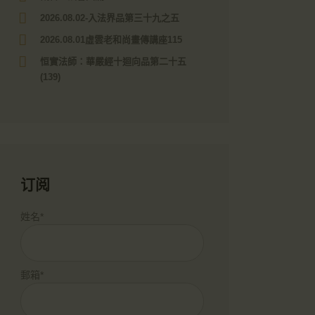
2026.08.02-入法界品第三十九之五
2026.08.01虛雲老和尚畫傳講座115
恒實法師：華嚴經十迴向品第二十五
(139)
订阅
姓名*
郵箱*