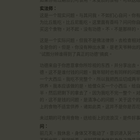
如果你有过期但仍可食用、未变质的食物，可以送
实法师：
这是一个现实问题。与其问我，不如扪心自问。你
为比丘能吃，比丘尼能吃。这里面有善吗？问问你
买这个食物，对不起，没有功德。不，不是那样的
这是一个实际问题，但我不是佛法律师，去检查相
全是你的。但是，你没有种出水果，是老天爷种出的
“试图分辨谁得到了真正的功德”搞疯。
功德来自于你愿意拿你所珍视的东西，并分享出去
德。这不是谁付钱的问题。我年轻时也有同样的问
一个大西瓜，我吃不完整个，所以我把西瓜切成两
供养。我本应该做的是，给僧众买一个小西瓜，给
半，然后把剩下的拿去了，因为我吃不完一整个。
的，这不是钱的问题，是清净心的问题。关于这个的
上的食物不适宜供养，诸如此类。这并不是你是否
未过期的可食用食物，送给街上的流浪汉，是件好
问：
前几天，我休息，身体又不能动了，意识进入另一
不断出现，我就听着，当时感觉身体和身外之物是