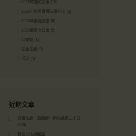
2025阿彌陀法會
(10)
2026年梁皇寶懺法會开示
(2)
2026華嚴經法會
(8)
2026觀音七法會
(5)
公眾號
(1)
法会法訊
(5)
活动
(4)
近期文章
恒實法師：華嚴經十迴向品第二十五
(140)
觀音七法會圓滿