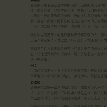
我不确定是否完全理解你的问题，但是如果与其向
性。如果你说，我要空掉万法。首先，我们需要从
执着的。我的牙齿里没有我，我的皮肤里没有我，
我。我空。然后，随着你的定力加深，你的心变得
一点，你已经空掉了两边，你掌握了什么？“智”。这
佛被称为两足尊。他是智慧和福德都圆满的人。那
已经人空法空了，就觉悟了吗？没有。你还没有开
善财童子在大乘佛教是典范。在善财童子的参学之
心，让他感受到众生的苦难，增长了慈悲心。为什
从心中发掘。
问：
世间的家庭男女关系很多都是烦恼冤家。开始搞对
不正确的，烦恼汇集的地方，唯有佛法出家修道才
实法师：
如果出家是唯一真正的解脱道路，那有多少人出家
法、末法三个时代。正法时期，佛陀在世。像法时
争坚固的时代。现在很难维持关系，不仅是夫妻，
在我成长的过程中，如果你为底特律老虎队打球，你