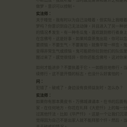
做梦，意识可以控制。
实法师：
关于睡觉，我有时以为自己没睡着，但实际上我睡
梦吗？你意识到自己无法动弹，并且进入了另一种状
的情况🧙发生。有一种冬瓜鬼，喜欢跳到修行者身
在念佛号，这是好事。如果鸠盘荼鬼出现，你可以
要烦恼，不要生气，不要害怕。就像平常一样念。
变得非常生气或烦恼。鬼可能把你拉到他们的队伍
醒过来了，感觉很怪异。但你还能念佛号。这对你
如何才能进步？不要执着于它。一如既往地修行。
续修行。这不是开悟的标志，也没什么好害怕的。
问：
犯错了，破戒了，身边没有良师益友时，怎么办？
实法师：
如果你有那本黄皮书，万佛城课诵本。在书的后面
家，在任何地方，你花在礼拜《大悲忏》上的每一
过其他忏法，比如《华严忏》。这是一个让我们沉
觉得因为自己不是出家人就不能拜那个忏。然后，
关于破戒的情况。