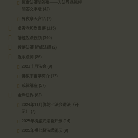
恆實法師問答集——入法界品視頻
問答文字版
(42)
昇夜摩天宮品
(7)
虛雲老和尚畫傳
(115)
講經說法視頻
(340)
近傳法師 近威法師
(2)
近永法师
(86)
2023十月法会
(9)
佛教宇宙学简介
(13)
戒律講座
(57)
金岸法界
(82)
2024年11月弥陀七法会讲法（开
示）
(7)
2025年楞嚴咒法會开示
(14)
2025年禪七興法師開示
(9)