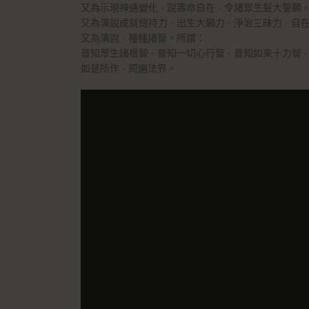
又為示現神通變化 · 說壽命自在 · 令諸眾生髮大誓願
又為演說成就總持力 · 出生大願力 · 淨治三昧力 · 
又為演說 · 種種諸智。所謂：
普知眾生諸根智 · 普知一切心行智 · 普知如來十力智 
如是所作 · 周遍法界。