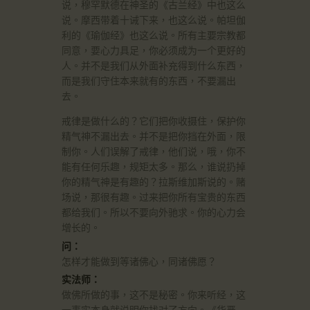
说，穆罕默德在神圣的《古兰经》中也这么
说。摩西带着十诫下来，也这么说。帕坦伽
利的《瑜伽经》也这么说。所有主要宗教都
同意，要心力具足，你必须成为一个更好的
人。并不是我们从外面补充得到什么东西，
而是我们守住本来就有的东西，不要漏出
去。
戒律是做什么的？它们把你收摄住，保护你
精气神不漏出去。并不是把你挡在外面，限
制你。人们误解了戒律，他们说，哦，你不
能有任何乐趣，规矩太多。那么，谁说扔掉
你的精气神是有趣的？拉斯维加斯说的。赌
场说，那很有趣。过来把你所有宝贵的东西
都给我们。所以不要向外驰求。你的心力会
增长的。
问：
怎样才能做到等诸佛心，同诸佛愿？
实法师：
做佛所做的事，这不是秘密。你来听经，这
一事实本身就说明你找对了方向。《华严