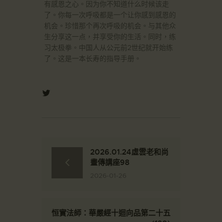
有感恩之心。因为你不知道什么时候该走
了。你每一次呼吸都是一个让你感到感恩的
机会。珍惜那个再次呼吸的机会。与其他众
生分享这一点，并享受你的生活。同时，练
习太极拳。中国人从公元前2世纪就开始练
了。这是一本长寿的指导手册。
2026.01.24虛雲老和尚
畫傳講座98
2026-01-26
恒實法師：華嚴經十迴向品第二十五