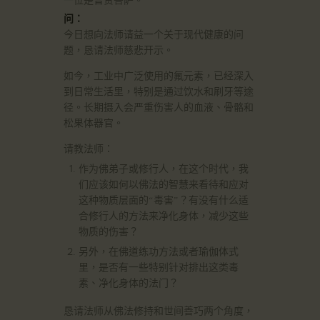
一位是普贤菩萨。
问：
今日想向法师请益一个关于现代健康的问
题，恳请法师慈悲开示。
如今，工业中广泛使用的氟元素，已经深入
到日常生活里，特别是通过饮水和刷牙等途
径。长期摄入会严重伤害人的血液、骨骼和
松果体器官。
请教法师：
作为佛弟子或修行人，在这个时代，我
们应该如何以佛法的智慧来看待和应对
这种物质层面的“毒害”？有没有什么适
合修行人的方法来净化身体，减少这些
物质的伤害？
另外，在佛道练功方法或者瑜伽体式
里，是否有一些特别针对排出这类毒
素、净化身体的法门？
恳请法师从佛法修持和世间善巧两个角度，