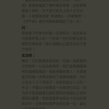
经》里面就描述了佛所做的事情，这些事情
都是人做的，并不是只有天上的人才可以
做。人是能够成就“等诸佛心，同诸佛愿”，
《华严经》或任何佛经都描述了这一点。
问：
善财童子所参访的每一位善知识，是否各自
代表菩萨道上的一个阶段？他们的教法是否
按照次第排序？那么海幢比丘是否对应于第
六信位？
实法师：
确实，它们是循序渐进的。在每一位新善知
识开始时，以及在结束时，我们会看佛国禅
师的插图和偈颂。他是宋朝的僧人，为善财
童子的每一次参访都作了插图和偈颂。为什
么有五十三个善知识，对应的是五十三阶。
不过，不要过分依赖这一点来进行论证，因
为并不是说越是后面的善知识就越比之前的
善知识重要。观世音菩萨出现在十住位的善
知识中。文殊师利菩萨出现在第一位。最后