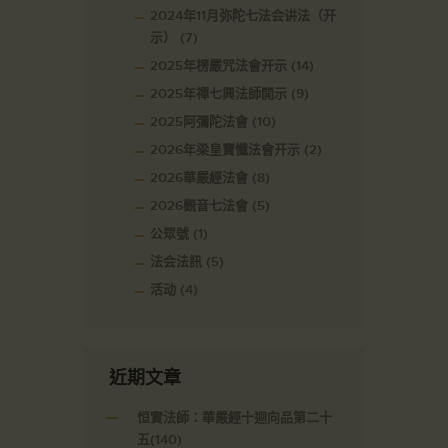
2024年11月弥陀七法会讲法（开
示）
(7)
2025年楞嚴咒法會开示
(14)
2025年禪七興法師開示
(9)
2025阿彌陀法會
(10)
2026年梁皇寶懺法會开示
(2)
2026華嚴經法會
(8)
2026觀音七法會
(5)
公眾號
(1)
法会法訊
(5)
活动
(4)
近期文章
恒實法師：華嚴經十迴向品第二十
五(140)