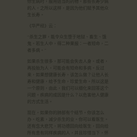
你生病时，服用适当的药物。那些长寿少病
的人，之所以这样，是因为他们赋予其他众
生长寿。
《华严经》云：
“杀生之罪，能令众生堕于地狱、畜生、饿
鬼。若生人中，得二种果报：一者短命，二
者多病。”
如果杀生很多，那可能会失去人身。或者，
再投胎为人，可能会有短命和多病。反过
来，如果想健康长寿，该怎么做？让他人长
寿和健康，给予生命，珍爱生命。所以这是
一个原则，由此，我们可以细化来回答这个
问题。疾病的成因是什么？以危害他人健康
的方式生活。
现在，如果你的肺部有个结节。你该怎么
办。吃素，减少杀生的业。你可以看医生。
还有念大悲咒，将功德回向给医生，回向给
所有患有同样疾病的人，并且珍惜当下，怀