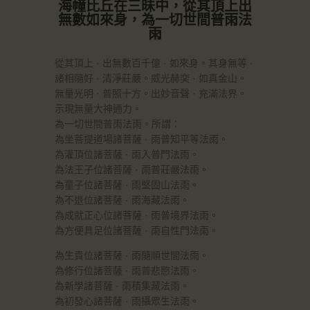
海幢比丘在三昧中，從其頂上出
無數如來身，為一切世間普雨法
雨
從其頂上 · 出無數百千億 · 如來身。其身無等 ·
諸相隨好 · 清淨莊嚴。威光赫奕 · 如真金山。
無量光明 · 普照十方。出妙音聲 · 充滿法界。
示現無量大神通力。
為一切世間普雨法雨。所謂：
為坐菩提道場諸菩薩 · 雨普知平等法雨。
為灌頂位諸菩薩 · 雨入普門法雨。
為法王子位諸菩薩 · 雨普莊嚴法雨。
為童子位諸菩薩 · 雨堅固山法雨。
為不退位諸菩薩 · 雨海藏法雨。
為成就正心位諸菩薩 · 雨普境界法雨。
為方便具足位諸菩薩 · 雨自性門法雨。
為生貴位諸菩薩 · 雨隨順世間法雨。
為修行位諸菩薩 · 雨普悲愍法雨。
為新學諸菩薩 · 雨積集藏法雨。
為初發心諸菩薩 · 雨攝眾生法雨。