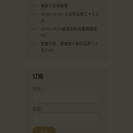
觀音七法會圓滿
2026.08.02-入法界品第三十九之
五
2026.08.01虛雲老和尚畫傳講座
115
恒實法師：華嚴經十迴向品第二十
五(139)
订阅
姓名*
郵箱*