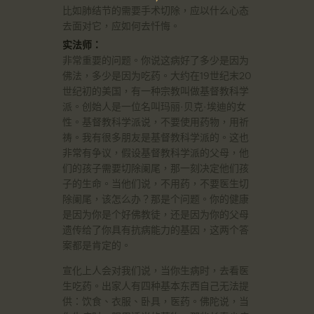
比如肺结节的需要手术切除，应以什么心态
去面对它，应如何去忏悔。
实法师：
非常重要的问题。你说这病好了多少是因为
佛法，多少是因为吃药。大约在19世纪末20
世纪初的美国，有一种宗教叫做基督教科学
派。创始人是一位名叫玛丽·贝克·埃迪的女
性。基督教科学派说，不要使用药物，用祈
祷。我有很多朋友是基督教科学派的。这也
非常有争议，假设基督教科学派的父母，他
们的孩子需要切除阑尾，那一刻决定他们孩
子的生命。当他们说，不用药，不要医生切
除阑尾，该怎么办？那是个问题。你的健康
是因为你是个好佛教徒，还是因为你的父母
遗传给了你具有抗病能力的基因，这两个答
案都是肯定的。
宣化上人会对我们说，当你生病时，去看医
生吃药。出家人有四种基本东西自己无法提
供：饮食、衣服、卧具，医药。佛陀说，当