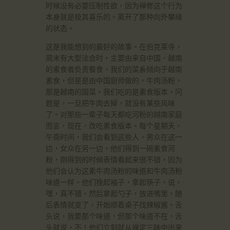
时候没有必要压制性欲，因为禅修这个行为
本身就是极其喜乐的。离开了那种向外攀缘
的状态。
这是我能想到的最好的故事。在伯克莱寺，
周末有大型法会时，主要由来自中国、越南
的素食者负责餐食。我们的菜系倾向于越南
素食，但是是由中国厨师做的。牛肉汤粉，
那是越南的国菜。我们吃的是素食版本。问
题是，一旦把牛肉去掉，就没有某些风味
了。对那些一辈子每天都吃河粉的越南家庭
而言，现在，改吃素食版本。每个星期天，
午斋时间，我们会看到这些人，男众在这一
边，女众在另一边。他们得到一碗素食河
粉，刚得到的时候表情看起来很不错，因为
他们会认为这素牛肉汤粉的味道和牛肉汤粉
味道一样。他们挽起袖子，拿起筷子，说，
嘿，真不错。然后拿起勺子，放进嘴里，随
后表情就变了，开始顺着桌子找辣椒酱。舌
头说，我要那个味道，但那个味道不在，舌
头就说，不！他们立刻就从禅定三昧中出来