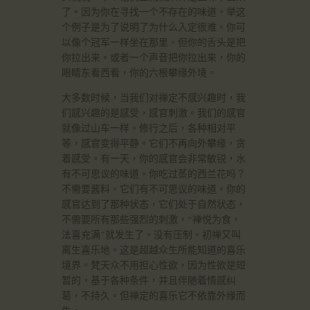
了。因为你在寻找一个不存在的味道。举这
个例子是为了说明了为什么入定很难。你可
以像个冠军一样坐在那里。但你的舌头是把
你拉出来。或者一个声音把你拉出来，你的
眼睛东看西看，你的六根攀缘外境。
大多数时候，当我们对禅定不感兴趣时，我
们感兴趣的是感受，感官刺激。我们的感官
就像过山车一样。修行之后，各种相对平
等，感官变得平静。它们不再向外攀缘，贪
着感受。有一天，你的感官会非常敏锐，水
有不可思议的味道。你吃过蒸的西兰花吗？
不需要酱料。它们有不可思议的味道。你的
感官达到了那种状态，它们处于自然状态，
不需要所有那些强烈的刺激，“禅悦为食，
法喜充满”就发生了。没有压制。初禅又叫
离生喜乐地。这是超越众生所能知道的喜乐
境界。梵天众不用担心性欲，因为性欲是短
暂的，基于各种条件，并且伴随着情感纠
葛，不持久。但禅定的喜乐它不依靠外缘而