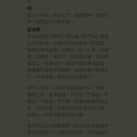
生。
问：
我心力不足，有点正气，就被卸掉，该怎么
办，就然后心力就不足。
实法师：
你会吃很多人参吗？可以说《华严经》就是
心力的补品。中国文化里有这样一种观念，
如果你觉得虚弱，你就补一补，人参，高丽
参，花旗参。通过口，你获得力量。在某种
程度上，这是对的。如果你真的身体虚弱，
就需要吃有营养的食物。但通常我们做得太
过，寻求食物，然后又把它漏掉了。
对于心来说，心的头号补品是什么？戒律。
皈依三宝，受持五戒，不杀生，不偷盗，不
邪淫，不妄语，不饮酒。如果你能做到这五
条，你会发现，从你的自性中迸发出力量。
你的心，你更方面变得有力量。
我们的心力从哪里漏掉？因为我们没有滋养
我们的道德。心力来自于道德。不仅佛这么