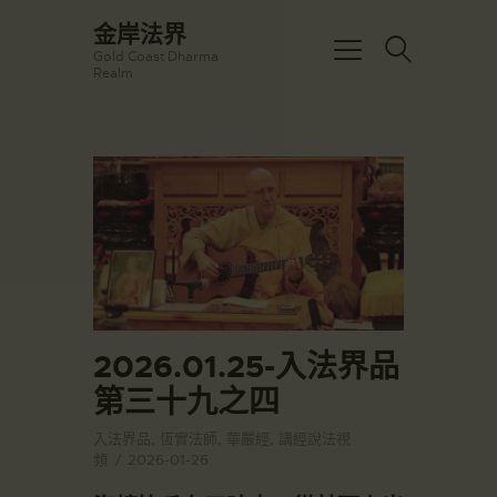
☀️法宴：華嚴經入法界品第三十九 ☀️
金岸法界
🙏講者：上恆下實法師 (Rev. Heng
Gold Coast Dharma
Sure)
金岸法界
Realm
⏰北京时间
Gold Coast Dharma Realm
每周日，中午10：30 - 12：00
⏰昆士兰时间
每周日，下午12：30 - 14：00
主頁
⏰California Time
Got it!
09:30 - 11:00pm Every Sat
金岸活動|EVENTS
👉Zoom Link 链接：
https://drba-
講經說法
org.zoom.us/j/84914586289
關於金岸
👉Meeting ID 会议号：84914586289
🔔提醒:
宣化上人
一、請以【全名+所在地】方式加入會
議。
文章匯總
2026.01.25-入法界品
教育培德
第三十九之四
聯繫我們
入法界品
,
恆實法師
,
華嚴經
,
講經說法視
登录|LOGIN
頻
2026-01-26