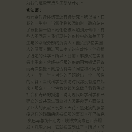
为我们这些末法众生慈悲开示。
实法师：
氟元素对身体伤害还有待研究。我记得，在
我的一生中，当氟化物被添加时，政府站在
了氟化物一边。氟化物被添加到牙膏中。有
些人不同意。我们现任的疾控中心和美国卫
生与公众服务部的负责人，他负责3亿美国
人的健康。通过否认疫苗的有效性，他推翻
了既定的科学。所以，目前，麻疹又在美国
卷土重来。曾经被征服的疾病因为错误建议
而再次猖獗。氟是否有毒？同意和不同意的
人，一半一半。对你的问题给出一个一般性
的回答，当代科学在佛陀时代都没有建立起
来。那么，一个佛教徒该怎么做？看看佛对
社会和寿命的描述。说明现代医学科学和已
建立的公共卫生事业对人类寿命等方面做出
了巨大的贡献。例如，天花、黑死病的腺鼠
疫这样的残酷疾病被征服的事实。在巴拉克
·奥巴马总统任期内，埃博拉病毒在西非爆
发。几周之内，它就被压制住了。所以，倾