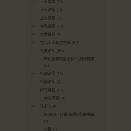
上人年譜
(16)
上人法語
(11)
上人開示
(2)
佛教音樂
(17)
大乘佛经
(1)
宣化上人紀念特輯
(50)
恆實法師
(86)
新加坡佛教居士林90周年開示
(2)
恆懿法師
(15)
恆揚法師
(6)
所有博客
(61)
大悲學苑
(8)
法宴
(36)
2025年4月實法師梁皇寶懺開示
(1)
中醫
(1)