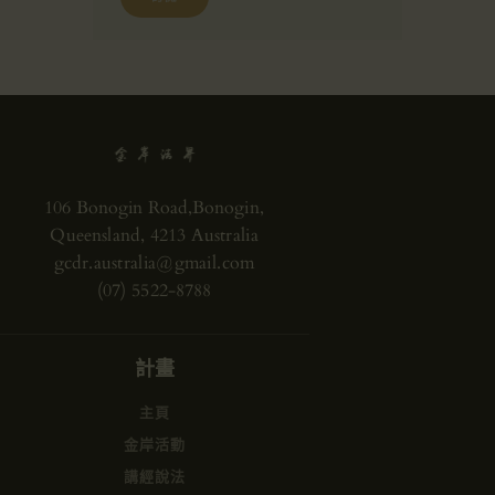
106 Bonogin Road,Bonogin,
Queensland, 4213 Australia
gcdr.australia@gmail.com
(07) 5522-8788
計畫
主頁
金岸活動
講經說法