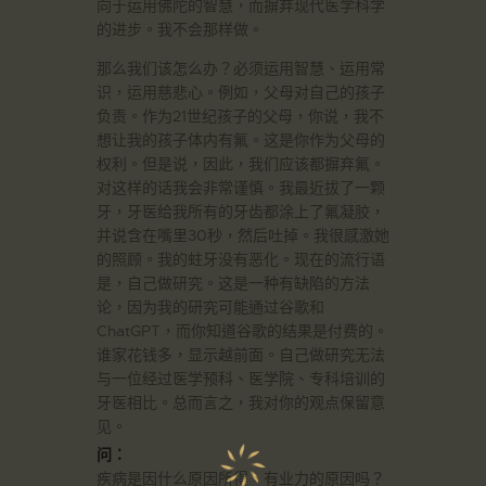
向于运用佛陀的智慧，而摒弃现代医学科学
的进步。我不会那样做。
那么我们该怎么办？必须运用智慧、运用常
识，运用慈悲心。例如，父母对自己的孩子
负责。作为21世纪孩子的父母，你说，我不
想让我的孩子体内有氟。这是你作为父母的
权利。但是说，因此，我们应该都摒弃氟。
对这样的话我会非常谨慎。我最近拔了一颗
牙，牙医给我所有的牙齿都涂上了氟凝胶，
并说含在嘴里30秒，然后吐掉。我很感激她
的照顾。我的蛀牙没有恶化。现在的流行语
是，自己做研究。这是一种有缺陷的方法
论，因为我的研究可能通过谷歌和
ChatGPT，而你知道谷歌的结果是付费的。
谁家花钱多，显示越前面。自己做研究无法
与一位经过医学预科、医学院、专科培训的
牙医相比。总而言之，我对你的观点保留意
见。
问：
疾病是因什么原因所得，有业力的原因吗？