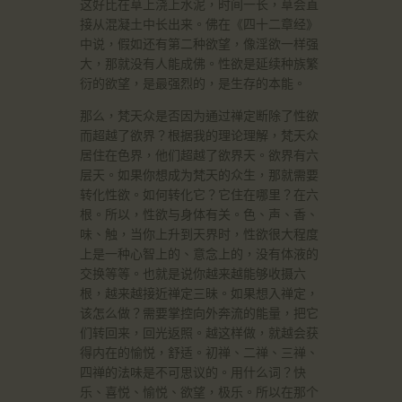
这好比在草上浇上水泥，时间一长，草会直
接从混凝土中长出来。佛在《四十二章经》
中说，假如还有第二种欲望，像淫欲一样强
大，那就没有人能成佛。性欲是延续种族繁
衍的欲望，是最强烈的，是生存的本能。
那么，梵天众是否因为通过禅定断除了性欲
而超越了欲界？根据我的理论理解，梵天众
居住在色界，他们超越了欲界天。欲界有六
层天。如果你想成为梵天的众生，那就需要
转化性欲。如何转化它？它住在哪里？在六
根。所以，性欲与身体有关。色、声、香、
味、触，当你上升到天界时，性欲很大程度
上是一种心智上的、意念上的，没有体液的
交换等等。也就是说你越来越能够收摄六
根，越来越接近禅定三昧。如果想入禅定，
该怎么做？需要掌控向外奔流的能量，把它
们转回来，回光返照。越这样做，就越会获
得内在的愉悦，舒适。初禅、二禅、三禅、
四禅的法味是不可思议的。用什么词？快
乐、喜悦、愉悦、欲望，极乐。所以在那个