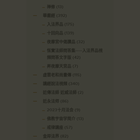
禅修
(13)
華嚴經
(392)
入法界品
(175)
十回向品
(139)
夜摩宮中偈讚品
(32)
恆實法師問答集——入法界品視
頻問答文字版
(42)
昇夜摩天宮品
(7)
虛雲老和尚畫傳
(115)
講經說法視頻
(340)
近傳法師 近威法師
(2)
近永法师
(86)
2023十月法会
(9)
佛教宇宙学简介
(13)
戒律講座
(57)
金岸法界
(82)