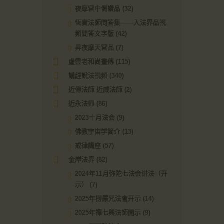
夜摩宮中偈讚品
(32)
恆實法師問答集——入法界品視
頻問答文字版
(42)
昇夜摩天宮品
(7)
虛雲老和尚畫傳
(115)
講經說法視頻
(340)
近傳法師 近威法師
(2)
近永法师
(86)
2023十月法会
(9)
佛教宇宙学简介
(13)
戒律講座
(57)
金岸法界
(82)
2024年11月弥陀七法会讲法（开
示）
(7)
2025年楞嚴咒法會开示
(14)
2025年禪七興法師開示
(9)