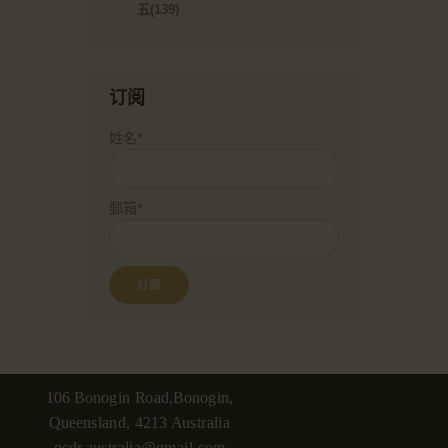
五(139)
订阅
姓名*
郵箱*
106 Bonogin Road,Bonogin,
Queensland, 4213 Australia
gcdr.australia@gmail.com