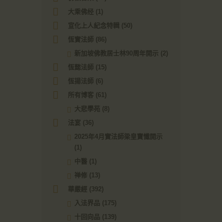
大乘佛经
(1)
宣化上人紀念特輯
(50)
恆實法師
(86)
新加坡佛教居士林90周年開示
(2)
恆懿法師
(15)
恆揚法師
(6)
所有博客
(61)
大悲學苑
(8)
法宴
(36)
2025年4月實法師梁皇寶懺開示
(1)
中醫
(1)
禅修
(13)
華嚴經
(392)
入法界品
(175)
十回向品
(139)