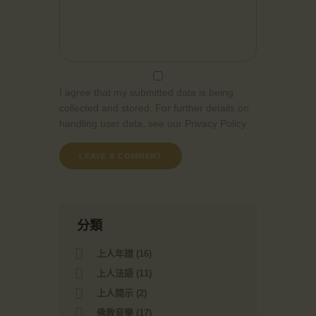
I agree that my submitted data is being
collected and stored. For further details on
handling user data, see our
Privacy Policy
分類
上人年譜
(16)
上人法語
(11)
上人開示
(2)
佛教音樂
(17)