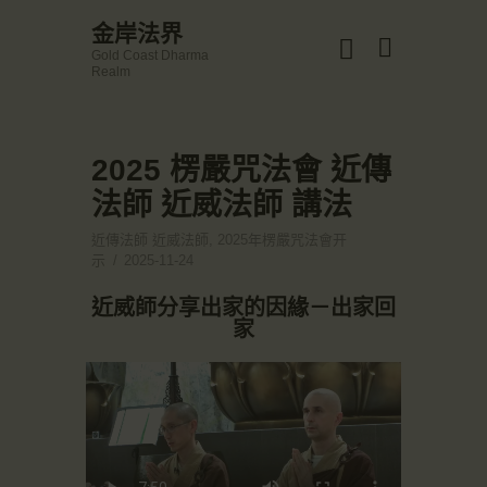
☀️法宴：華嚴經入法界品第三十九 ☀️
金岸法界
🙏講者：上恆下實法師 (Rev. Heng Sure)
Gold Coast Dharma
⏰北京时间
金岸法界
Realm
每周日，中午10：30 - 12：00
Gold Coast Dharma Realm
⏰昆士兰时间
每周日，下午12：30 - 14：00
⏰California Time
Got it!
2025 楞嚴咒法會 近傳
主頁
09:30 - 11:00pm Every Sat
👉Zoom Link 链接：
法師 近威法師 講法
金岸活動|EVENTS
https://drba-org.zoom.us/j/84914586289
👉Meeting ID 会议号：84914586289
講經說法
近傳法師 近威法師
,
2025年楞嚴咒法會开
🔔提醒:
示
2025-11-24
關於金岸
一、請以【全名+所在地】方式加入會議。
宣化上人
近威師分享出家的因緣－出家回
家
文章匯總
教育培德
聯繫我們
登录|LOGIN