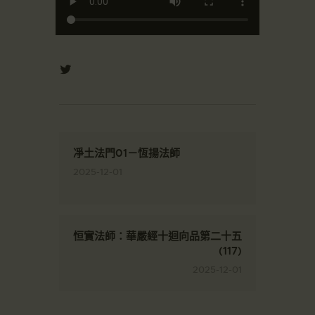
凈土法門01－恆揚法師
2025-12-01
恒實法師：華嚴經十迴向品第二十五
(117)
2025-12-01