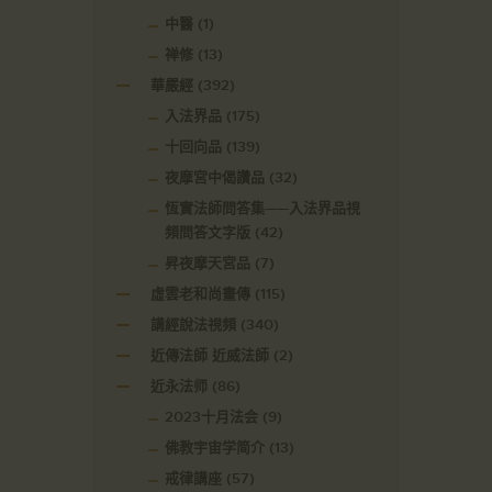
中醫
(1)
禅修
(13)
華嚴經
(392)
入法界品
(175)
十回向品
(139)
夜摩宮中偈讚品
(32)
恆實法師問答集——入法界品視
頻問答文字版
(42)
昇夜摩天宮品
(7)
虛雲老和尚畫傳
(115)
講經說法視頻
(340)
近傳法師 近威法師
(2)
近永法师
(86)
2023十月法会
(9)
佛教宇宙学简介
(13)
戒律講座
(57)