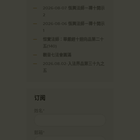
2026-08-07 恆興法師－禪十開示
2
2026-08-06 恆興法師－禪十開示
1
恒實法師：華嚴經十迴向品第二十
五(140)
觀音七法會圓滿
2026.08.02-入法界品第三十九之
五
订阅
姓名*
郵箱*