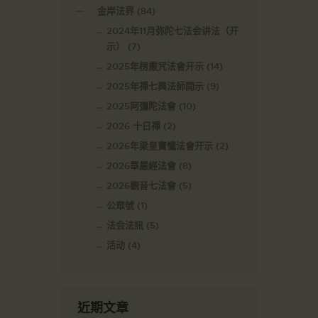
金岸法界
(84)
2024年11月弥陀七法会讲法（开
示）
(7)
2025年楞嚴咒法會开示
(14)
2025年禪七興法師開示
(9)
2025阿彌陀法會
(10)
2026 十日禪
(2)
2026年梁皇寶懺法會开示
(2)
2026華嚴經法會
(8)
2026觀音七法會
(5)
公眾號
(1)
法会法訊
(5)
活动
(4)
近期文章