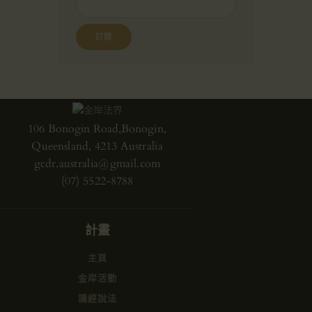
106 Bonogin Road,Bonogin,
Queensland, 4213 Australia
gcdr.australia@gmail.com
(07) 5522-8788
計畫
主頁
金岸活動
講經說法