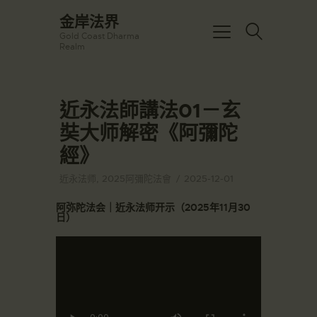
☀️法宴：華嚴經入法界品第三十九 ☀️
金岸法界
🙏講者：上恆下實法師 (Rev. Heng
Gold Coast Dharma
Sure)
金岸法界
Realm
⏰北京时间
Gold Coast Dharma Realm
每周日，中午10：30 - 12：00
⏰昆士兰时间
每周日，下午12：30 - 14：00
近永法師講法01－玄
主頁
⏰California Time
Got it!
09:30 - 11:00pm Every Sat
奘大师解密《阿彌陀
金岸活動|EVENTS
👉Zoom Link 链接：
經》
https://drba-
講經說法
org.zoom.us/j/84914586289
關於金岸
👉Meeting ID 会议号：84914586289
近永法师
,
2025阿彌陀法會
2025-12-01
🔔提醒:
宣化上人
一、請以【全名+所在地】方式加入會
阿弥陀法会｜近永法师开示（2025年11月30
議。
日）
文章匯總
教育培德
聯繫我們
登录|LOGIN