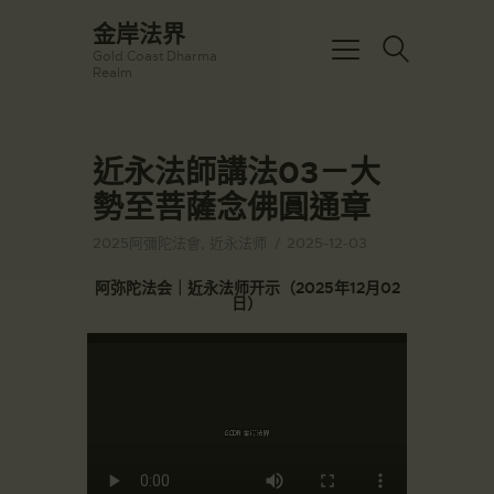
☀️法宴：華嚴經入法界品第三十九 ☀️
金岸法界
🙏講者：上恆下實法師 (Rev. Heng
Gold Coast Dharma
Sure)
金岸法界
Realm
⏰北京时间
Gold Coast Dharma Realm
每周日，中午10：30 - 12：00
⏰昆士兰时间
每周日，下午12：30 - 14：00
近永法師講法03－大
主頁
⏰California Time
Got it!
09:30 - 11:00pm Every Sat
勢至菩薩念佛圓通章
金岸活動|EVENTS
👉Zoom Link 链接：
https://drba-
講經說法
2025阿彌陀法會
,
近永法师
2025-12-03
org.zoom.us/j/84914586289
關於金岸
👉Meeting ID 会议号：84914586289
阿弥陀法会｜近永法师开示（2025年12月02
🔔提醒:
日）
宣化上人
一、請以【全名+所在地】方式加入會
議。
文章匯總
教育培德
聯繫我們
登录|LOGIN