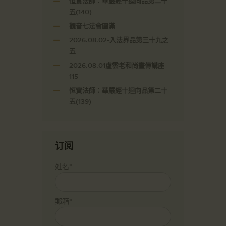
恒實法師：華嚴經十迴向品第二十
五(140)
觀音七法會圓滿
2026.08.02-入法界品第三十九之
五
2026.08.01虛雲老和尚畫傳講座
115
恒實法師：華嚴經十迴向品第二十
五(139)
订阅
姓名*
郵箱*