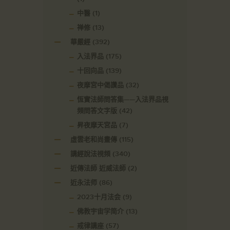
中醫
(1)
禅修
(13)
華嚴經
(392)
入法界品
(175)
十回向品
(139)
夜摩宮中偈讚品
(32)
恆實法師問答集——入法界品視
頻問答文字版
(42)
昇夜摩天宮品
(7)
虛雲老和尚畫傳
(115)
講經說法視頻
(340)
近傳法師 近威法師
(2)
近永法师
(86)
2023十月法会
(9)
佛教宇宙学简介
(13)
戒律講座
(57)