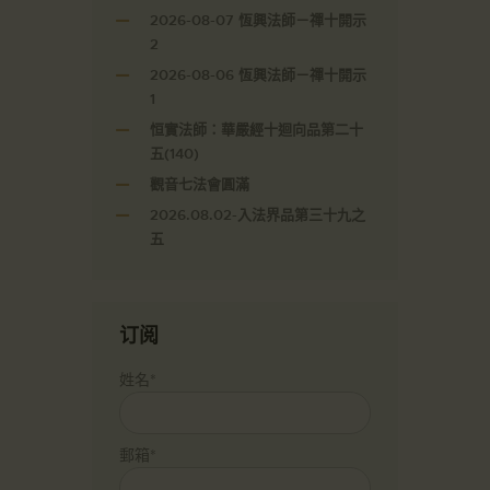
2026-08-07 恆興法師－禪十開示
2
2026-08-06 恆興法師－禪十開示
1
恒實法師：華嚴經十迴向品第二十
五(140)
觀音七法會圓滿
2026.08.02-入法界品第三十九之
五
订阅
姓名*
郵箱*