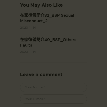
You May Also Like
在家律儀簡介32_BSP Sexual
Misconduct_2
2023-11-14
在家律儀簡介40_BSP_Others
Faults
2023-11-14
Leave a comment