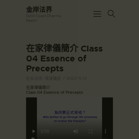
☀️法宴：華嚴經入法界品第三十九 ☀️
金岸法界
🙏講者：上恆下實法師 (Rev. Heng
Gold Coast Dharma
Sure)
金岸法界
Realm
⏰北京时间
Gold Coast Dharma Realm
每周日，中午10：30 - 12：00
⏰昆士兰时间
每周日，下午12：30 - 14：00
在家律儀簡介 Class
主頁
⏰California Time
Got it!
09:30 - 11:00pm Every Sat
04 Essence of
金岸活動|EVENTS
👉Zoom Link 链接：
Precepts
https://drba-
講經說法
org.zoom.us/j/84914586289
關於金岸
👉Meeting ID 会议号：84914586289
近永法师
,
戒律講座
2023-11-12
🔔提醒:
宣化上人
在家律儀簡介
一、請以【全名+所在地】方式加入會
Class 04 Essence of Precepts
議。
文章匯總
教育培德
聯繫我們
登录|LOGIN