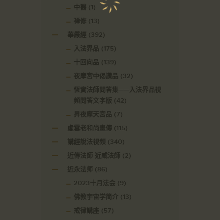
中醫
(1)
禅修
(13)
華嚴經
(392)
入法界品
(175)
十回向品
(139)
夜摩宮中偈讚品
(32)
恆實法師問答集——入法界品視
頻問答文字版
(42)
昇夜摩天宮品
(7)
虛雲老和尚畫傳
(115)
講經說法視頻
(340)
近傳法師 近威法師
(2)
近永法师
(86)
2023十月法会
(9)
佛教宇宙学简介
(13)
戒律講座
(57)