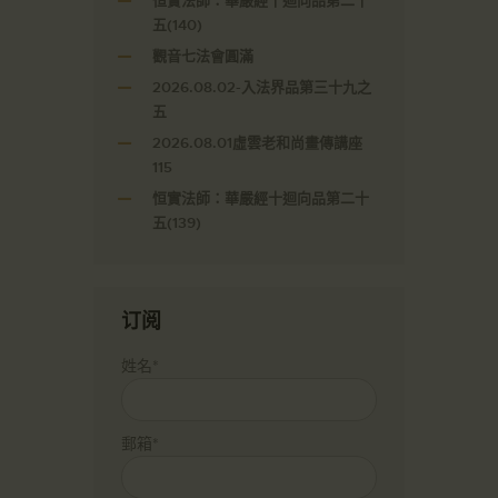
恒實法師：華嚴經十迴向品第二十
五(140)
觀音七法會圓滿
2026.08.02-入法界品第三十九之
五
2026.08.01虛雲老和尚畫傳講座
115
恒實法師：華嚴經十迴向品第二十
五(139)
订阅
姓名*
郵箱*