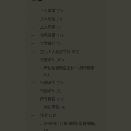
上人年譜
(16)
上人法語
(11)
上人開示
(2)
佛教音樂
(17)
大乘佛经
(1)
宣化上人紀念特輯
(50)
恆實法師
(86)
新加坡佛教居士林90周年開示
(2)
恆懿法師
(15)
恆揚法師
(6)
所有博客
(61)
大悲學苑
(8)
法宴
(36)
2025年4月實法師梁皇寶懺開示
(1)