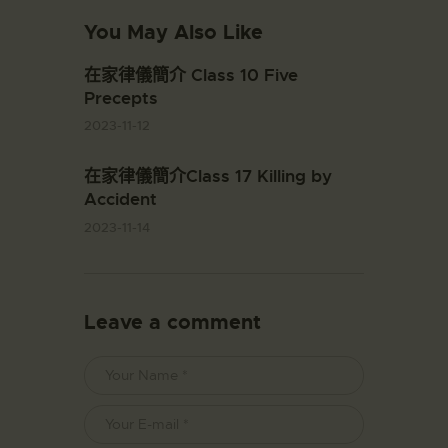
You May Also Like
在家律儀簡介 Class 10 Five
Precepts
2023-11-12
在家律儀簡介Class 17 Killing by
Accident
2023-11-14
Leave a comment