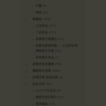
中醫
(1)
禅修
(13)
華嚴經
(392)
入法界品
(175)
十回向品
(139)
夜摩宮中偈讚品
(32)
恆實法師問答集——入法界品視
頻問答文字版
(42)
昇夜摩天宮品
(7)
虛雲老和尚畫傳
(115)
講經說法視頻
(340)
近傳法師 近威法師
(2)
近永法师
(86)
2023十月法会
(9)
佛教宇宙学简介
(13)
戒律講座
(57)