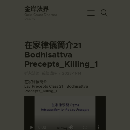
☀️法宴：華嚴經入法界品第三十九 ☀️
金岸法界
🙏講者：上恆下實法師 (Rev. Heng
Gold Coast Dharma
Sure)
金岸法界
Realm
⏰北京时间
Gold Coast Dharma Realm
每周日，中午10：30 - 12：00
⏰昆士兰时间
每周日，下午12：30 - 14：00
在家律儀簡介21_
主頁
⏰California Time
Got it!
09:30 - 11:00pm Every Sat
Bodhisattva
金岸活動|EVENTS
👉Zoom Link 链接：
Precepts_Killing_1
https://drba-
講經說法
org.zoom.us/j/84914586289
關於金岸
👉Meeting ID 会议号：84914586289
近永法师
,
戒律講座
2023-11-14
🔔提醒:
宣化上人
在家律儀簡介
一、請以【全名+所在地】方式加入會
Lay Precepts Class 21_ Bodhisattva
議。
文章匯總
Precepts_Killing_1
教育培德
聯繫我們
登录|LOGIN