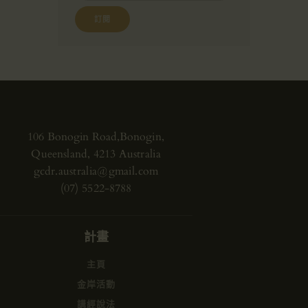
106 Bonogin Road,Bonogin,
Queensland, 4213 Australia
gcdr.australia@gmail.com
(07) 5522-8788
計畫
主頁
金岸活動
講經說法