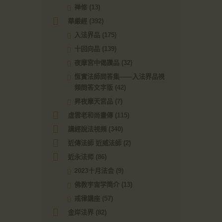
禅修
(13)
華嚴經
(392)
入法界品
(175)
十回向品
(139)
夜摩宮中偈讚品
(32)
恆實法師問答集——入法界品視
頻問答文字版
(42)
昇夜摩天宮品
(7)
虛雲老和尚畫傳
(115)
講經說法視頻
(340)
近傳法師 近威法師
(2)
近永法师
(86)
2023十月法会
(9)
佛教宇宙学简介
(13)
戒律講座
(57)
金岸法界
(82)