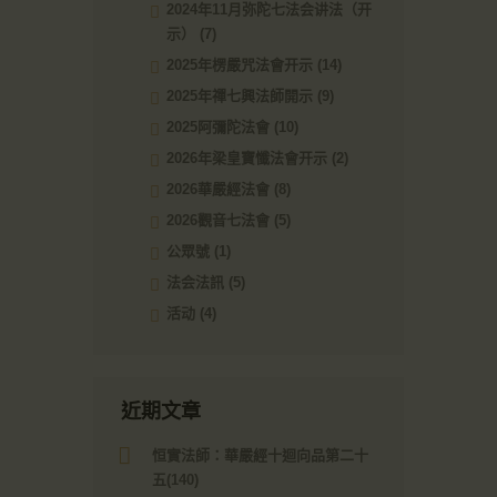
2024年11月弥陀七法会讲法（开
示）
(7)
2025年楞嚴咒法會开示
(14)
2025年禪七興法師開示
(9)
2025阿彌陀法會
(10)
2026年梁皇寶懺法會开示
(2)
2026華嚴經法會
(8)
2026觀音七法會
(5)
公眾號
(1)
法会法訊
(5)
活动
(4)
近期文章
恒實法師：華嚴經十迴向品第二十
五(140)