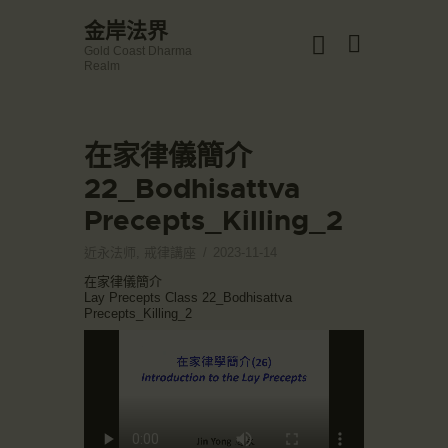
☀️法宴：華嚴經入法界品第三十九 ☀️
金岸法界
🙏講者：上恆下實法師 (Rev. Heng Sure)
Gold Coast Dharma
⏰北京时间
金岸法界
Realm
每周日，中午10：30 - 12：00
Gold Coast Dharma Realm
⏰昆士兰时间
每周日，下午12：30 - 14：00
⏰California Time
Got it!
在家律儀簡介
主頁
09:30 - 11:00pm Every Sat
👉Zoom Link 链接：
22_Bodhisattva
金岸活動|EVENTS
https://drba-org.zoom.us/j/84914586289
Precepts_Killing_2
👉Meeting ID 会议号：84914586289
講經說法
🔔提醒:
關於金岸
一、請以【全名+所在地】方式加入會議。
近永法师
,
戒律講座
2023-11-14
宣化上人
在家律儀簡介
Lay Precepts Class 22_Bodhisattva
文章匯總
Precepts_Killing_2
教育培德
聯繫我們
登录|LOGIN