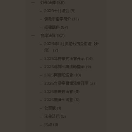
近永法师
(86)
2023十月法会
(9)
佛教宇宙学简介
(13)
戒律講座
(57)
金岸法界
(82)
2024年11月弥陀七法会讲法（开
示）
(7)
2025年楞嚴咒法會开示
(14)
2025年禪七興法師開示
(9)
2025阿彌陀法會
(10)
2026年梁皇寶懺法會开示
(2)
2026華嚴經法會
(8)
2026觀音七法會
(5)
公眾號
(1)
法会法訊
(5)
活动
(4)