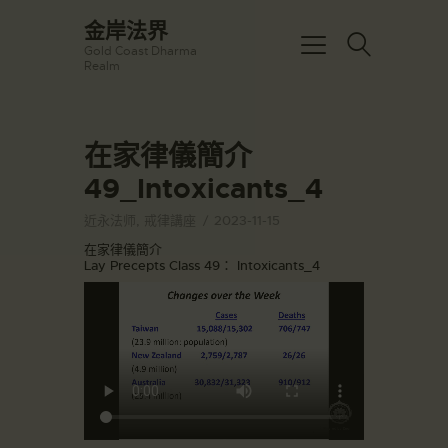
☀️法宴：華嚴經入法界品第三十九 ☀️
金岸法界
🙏講者：上恆下實法師 (Rev. Heng
Gold Coast Dharma
Sure)
金岸法界
Realm
⏰北京时间
Gold Coast Dharma Realm
每周日，中午10：30 - 12：00
⏰昆士兰时间
每周日，下午12：30 - 14：00
在家律儀簡介
主頁
⏰California Time
Got it!
09:30 - 11:00pm Every Sat
49_Intoxicants_4
金岸活動|EVENTS
👉Zoom Link 链接：
https://drba-
講經說法
近永法师
,
戒律講座
2023-11-15
org.zoom.us/j/84914586289
關於金岸
在家律儀簡介
👉Meeting ID 会议号：84914586289
Lay Precepts Class 49： Intoxicants_4
🔔提醒:
宣化上人
一、請以【全名+所在地】方式加入會
議。
文章匯總
教育培德
聯繫我們
登录|LOGIN