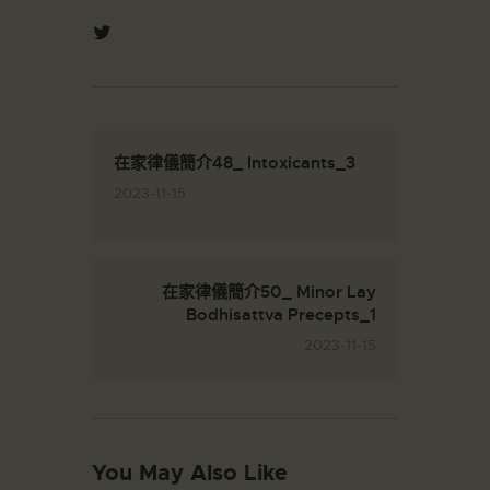
在家律儀簡介48_ Intoxicants_3
2023-11-15
在家律儀簡介50_ Minor Lay
Bodhisattva Precepts_1
2023-11-15
You May Also Like