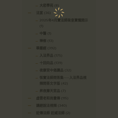
大悲學苑
(8)
法宴
(36)
2025年4月實法師梁皇寶懺開示
(1)
中醫
(1)
禅修
(13)
華嚴經
(392)
入法界品
(175)
十回向品
(139)
夜摩宮中偈讚品
(32)
恆實法師問答集——入法界品視
頻問答文字版
(42)
昇夜摩天宮品
(7)
虛雲老和尚畫傳
(115)
講經說法視頻
(340)
近傳法師 近威法師
(2)