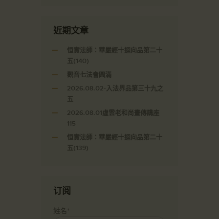
近期文章
恒實法師：華嚴經十迴向品第二十
五(140)
觀音七法會圓滿
2026.08.02-入法界品第三十九之
五
2026.08.01虛雲老和尚畫傳講座
115
恒實法師：華嚴經十迴向品第二十
五(139)
订阅
姓名*