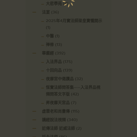
大悲學苑
(8)
法宴
(36)
2025年4月實法師梁皇寶懺開示
(1)
中醫
(1)
禅修
(13)
華嚴經
(392)
入法界品
(175)
十回向品
(139)
夜摩宮中偈讚品
(32)
恆實法師問答集——入法界品視
頻問答文字版
(42)
昇夜摩天宮品
(7)
虛雲老和尚畫傳
(115)
講經說法視頻
(340)
近傳法師 近威法師
(2)
近永法师
(86)