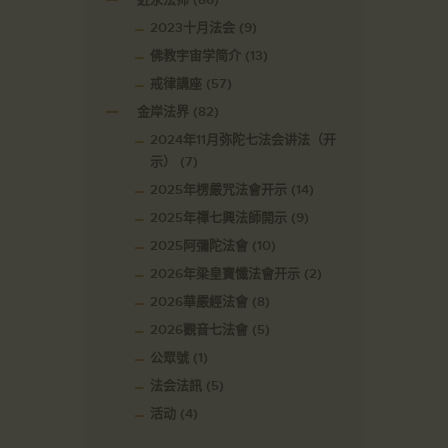
2023十月法会
(9)
佛教宇宙学简介
(13)
戒律講座
(57)
金岸法界
(82)
2024年11月弥陀七法会讲法（开
示）
(7)
2025年楞嚴咒法會开示
(14)
2025年禪七興法師開示
(9)
2025阿彌陀法會
(10)
2026年梁皇寶懺法會开示
(2)
2026華嚴經法會
(8)
2026觀音七法會
(5)
公眾號
(1)
法会法訊
(5)
活动
(4)