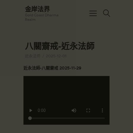
☀️法宴：華嚴經入法界品第三十九 ☀️
金岸法界
🙏講者：上恆下實法師 (Rev. Heng
Gold Coast Dharma
Sure)
金岸法界
Realm
⏰北京时间
Gold Coast Dharma Realm
每周日，中午10：30 - 12：00
⏰昆士兰时间
每周日，下午12：30 - 14：00
八關齋戒-近永法師
主頁
⏰California Time
Got it!
09:30 - 11:00pm Every Sat
金岸活動|EVENTS
近永法师
2025-12-01
👉Zoom Link 链接：
https://drba-
講經說法
近永法師-八關齋戒 2025-11-29
org.zoom.us/j/84914586289
關於金岸
👉Meeting ID 会议号：84914586289
🔔提醒:
宣化上人
一、請以【全名+所在地】方式加入會
議。
文章匯總
教育培德
聯繫我們
登录|LOGIN