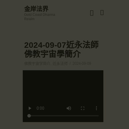
☀️法宴：華嚴經入法界品第三十九 ☀️
金岸法界
🙏講者：上恆下實法師 (Rev. Heng Sure)
Gold Coast Dharma
⏰北京时间
金岸法界
Realm
每周日，中午10：30 - 12：00
Gold Coast Dharma Realm
⏰昆士兰时间
每周日，下午12：30 - 14：00
⏰California Time
Got it!
2024-09-07近永法師
主頁
09:30 - 11:00pm Every Sat
👉Zoom Link 链接：
佛教宇宙學簡介
金岸活動|EVENTS
https://drba-org.zoom.us/j/84914586289
👉Meeting ID 会议号：84914586289
講經說法
佛教宇宙学简介
,
近永法师
2024-09-09
🔔提醒:
關於金岸
一、請以【全名+所在地】方式加入會議。
宣化上人
文章匯總
教育培德
聯繫我們
登录|LOGIN