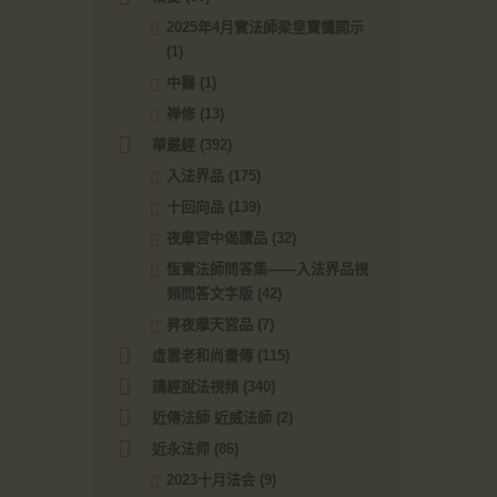
2025年4月實法師梁皇寶懺開示
(1)
中醫
(1)
禅修
(13)
華嚴經
(392)
入法界品
(175)
十回向品
(139)
夜摩宮中偈讚品
(32)
恆實法師問答集——入法界品視
頻問答文字版
(42)
昇夜摩天宮品
(7)
虛雲老和尚畫傳
(115)
講經說法視頻
(340)
近傳法師 近威法師
(2)
近永法师
(86)
2023十月法会
(9)