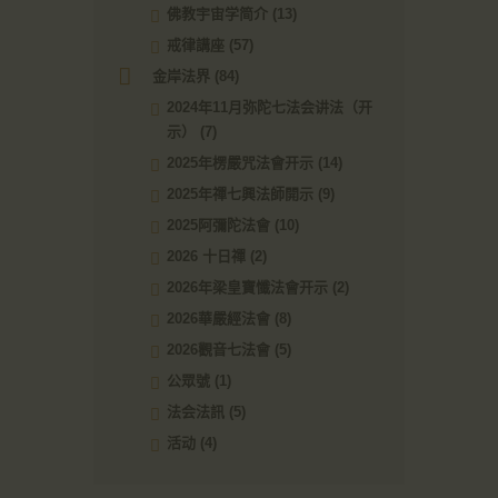
佛教宇宙学简介
(13)
戒律講座
(57)
金岸法界
(84)
2024年11月弥陀七法会讲法（开
示）
(7)
2025年楞嚴咒法會开示
(14)
2025年禪七興法師開示
(9)
2025阿彌陀法會
(10)
2026 十日禪
(2)
2026年梁皇寶懺法會开示
(2)
2026華嚴經法會
(8)
2026觀音七法會
(5)
公眾號
(1)
法会法訊
(5)
活动
(4)