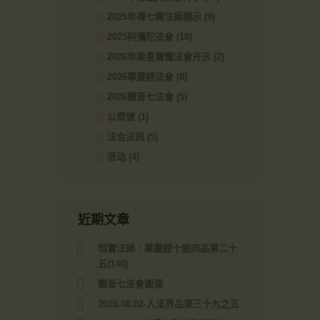
2025年禪七興法師開示
(9)
2025阿彌陀法會
(10)
2026年梁皇寶懺法會开示
(2)
2026華嚴經法會
(8)
2026觀音七法會
(5)
公眾號
(1)
法会法訊
(5)
活动
(4)
近期文章
恒實法師：華嚴經十迴向品第二十
五(140)
觀音七法會圓滿
2026.08.02-入法界品第三十九之五