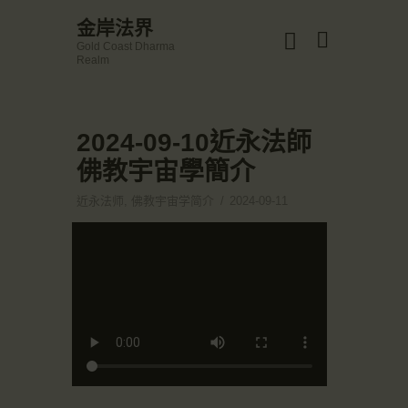
☀️法宴：華嚴經入法界品第三十九 ☀️
金岸法界
🙏講者：上恆下實法師 (Rev. Heng Sure)
Gold Coast Dharma
⏰北京时间
金岸法界
Realm
每周日，中午10：30 - 12：00
Gold Coast Dharma Realm
⏰昆士兰时间
每周日，下午12：30 - 14：00
⏰California Time
Got it!
2024-09-10近永法師
主頁
09:30 - 11:00pm Every Sat
👉Zoom Link 链接：
佛教宇宙學簡介
金岸活動|EVENTS
https://drba-org.zoom.us/j/84914586289
👉Meeting ID 会议号：84914586289
講經說法
近永法师
,
佛教宇宙学简介
2024-09-11
🔔提醒:
關於金岸
一、請以【全名+所在地】方式加入會議。
宣化上人
文章匯總
教育培德
聯繫我們
登录|LOGIN