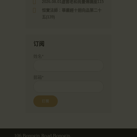
2026.08.01虛雲老和尚畫傳講座115
恒實法師：華嚴經十迴向品第二十
五(139)
订阅
姓名*
郵箱*
106 Bonogin Road,Bonogin,