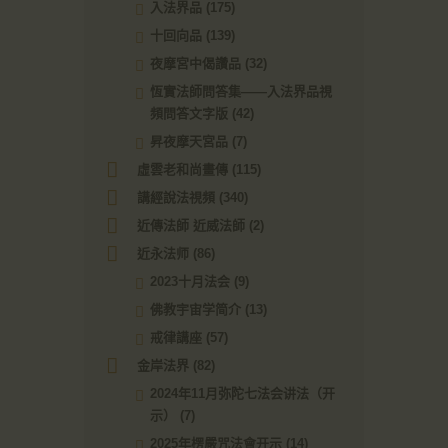
入法界品
(175)
十回向品
(139)
夜摩宮中偈讚品
(32)
恆實法師問答集——入法界品視
頻問答文字版
(42)
昇夜摩天宮品
(7)
虛雲老和尚畫傳
(115)
講經說法視頻
(340)
近傳法師 近威法師
(2)
近永法师
(86)
2023十月法会
(9)
佛教宇宙学简介
(13)
戒律講座
(57)
金岸法界
(82)
2024年11月弥陀七法会讲法（开
示）
(7)
2025年楞嚴咒法會开示
(14)