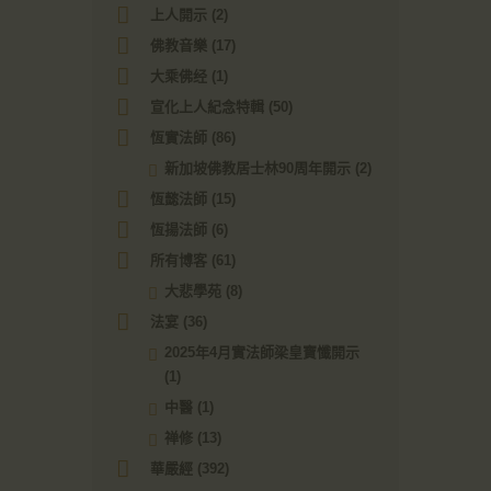
上人開示
(2)
佛教音樂
(17)
大乘佛经
(1)
宣化上人紀念特輯
(50)
恆實法師
(86)
新加坡佛教居士林90周年開示
(2)
恆懿法師
(15)
恆揚法師
(6)
所有博客
(61)
大悲學苑
(8)
法宴
(36)
2025年4月實法師梁皇寶懺開示
(1)
中醫
(1)
禅修
(13)
華嚴經
(392)