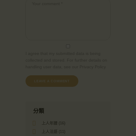
I agree that my submitted data is being
collected and stored. For further details on
handling user data, see our
Privacy Policy
分類
上人年譜
(16)
上人法語
(11)