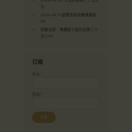
2026.08.02-入法界品第三十九之
五
2026.08.01虛雲老和尚畫傳講座
115
恒實法師：華嚴經十迴向品第二十
五(139)
订阅
姓名*
郵箱*