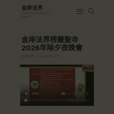
☀️法宴：華嚴經入法界品第三十九 ☀️
金岸法界
🙏講者：上恆下實法師 (Rev. Heng
Gold Coast Dharma
Sure)
金岸法界
Realm
⏰北京时间
Gold Coast Dharma Realm
每周日，中午10：30 - 12：00
⏰昆士兰时间
每周日，下午12：30 - 14：00
金岸法界楞嚴聖寺
主頁
⏰California Time
Got it!
09:30 - 11:00pm Every Sat
2026年除夕夜晚會
金岸活動|EVENTS
👉Zoom Link 链接：
https://drba-
講經說法
金岸法界
2026-02-23
org.zoom.us/j/84914586289
關於金岸
👉Meeting ID 会议号：84914586289
🔔提醒:
宣化上人
一、請以【全名+所在地】方式加入會
議。
文章匯總
教育培德
聯繫我們
登录|LOGIN