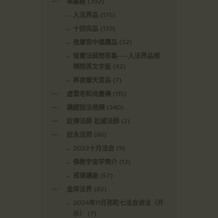
華嚴經
(392)
入法界品
(175)
十回向品
(139)
夜摩宮中偈讚品
(32)
恆實法師問答集——入法界品視
頻問答文字版
(42)
昇夜摩天宮品
(7)
虛雲老和尚畫傳
(115)
講經說法視頻
(340)
近傳法師 近威法師
(2)
近永法师
(86)
2023十月法会
(9)
佛教宇宙学简介
(13)
戒律講座
(57)
金岸法界
(82)
2024年11月弥陀七法会讲法（开
示）
(7)