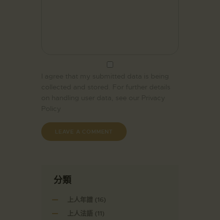
I agree that my submitted data is being
collected and stored. For further details
on handling user data, see our
Privacy
Policy
分類
上人年譜
(16)
上人法語
(11)