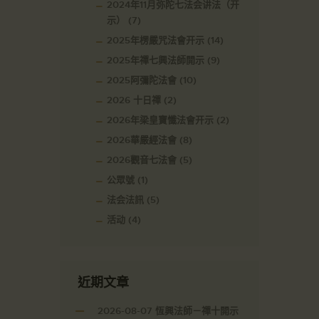
2024年11月弥陀七法会讲法（开
示）
(7)
2025年楞嚴咒法會开示
(14)
2025年禪七興法師開示
(9)
2025阿彌陀法會
(10)
2026 十日禪
(2)
2026年梁皇寶懺法會开示
(2)
2026華嚴經法會
(8)
2026觀音七法會
(5)
公眾號
(1)
法会法訊
(5)
活动
(4)
近期文章
2026-08-07 恆興法師－禪十開示