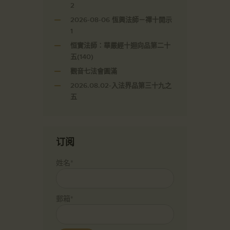
2
2026-08-06 恆興法師－禪十開示
1
恒實法師：華嚴經十迴向品第二十
五(140)
觀音七法會圓滿
2026.08.02-入法界品第三十九之
五
订阅
姓名*
郵箱*