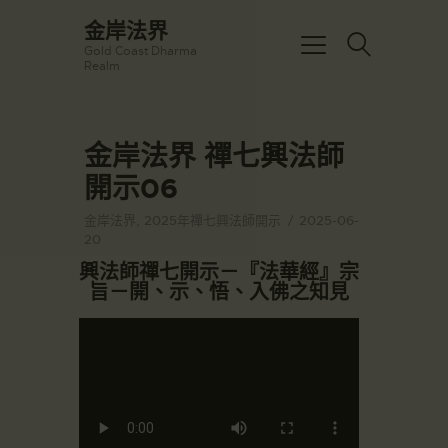
☀️法宴：華嚴經入法界品第三十九 ☀️
金岸法界
🙏講者：上恆下實法師 (Rev. Heng
Gold Coast Dharma
Sure)
金岸法界
Realm
⏰北京时间
Gold Coast Dharma Realm
每周日，中午10：30 - 12：00
⏰昆士兰时间
每周日，下午12：30 - 14：00
金岸法界 禪七興法師
主頁
⏰California Time
Got it!
09:30 - 11:00pm Every Sat
開示06
金岸活動|EVENTS
👉Zoom Link 链接：
https://drba-
講經說法
金岸法界
,
2025年禪七興法師開示
2025-06-
org.zoom.us/j/84914586289
20
關於金岸
👉Meeting ID 会议号：84914586289
🔔提醒:
興法師禪七開示－『法華經』宗
宣化上人
一、請以【全名+所在地】方式加入會
旨－開、示、悟、入佛之知見
議。
文章匯總
教育培德
聯繫我們
登录|LOGIN