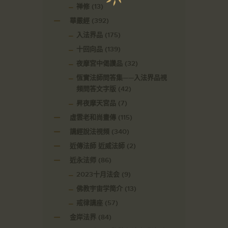
禅修
(13)
華嚴經
(392)
入法界品
(175)
十回向品
(139)
夜摩宮中偈讚品
(32)
恆實法師問答集——入法界品視
頻問答文字版
(42)
昇夜摩天宮品
(7)
虛雲老和尚畫傳
(115)
講經說法視頻
(340)
近傳法師 近威法師
(2)
近永法师
(86)
2023十月法会
(9)
佛教宇宙学简介
(13)
戒律講座
(57)
金岸法界
(84)