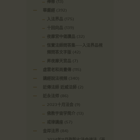
禅修
(13)
華嚴經
(392)
入法界品
(175)
十回向品
(139)
夜摩宮中偈讚品
(32)
恆實法師問答集——入法界品視
頻問答文字版
(42)
昇夜摩天宮品
(7)
虛雲老和尚畫傳
(115)
講經說法視頻
(340)
近傳法師 近威法師
(2)
近永法师
(86)
2023十月法会
(9)
佛教宇宙学简介
(13)
戒律講座
(57)
金岸法界
(84)
2024年11月弥陀七法会讲法（开