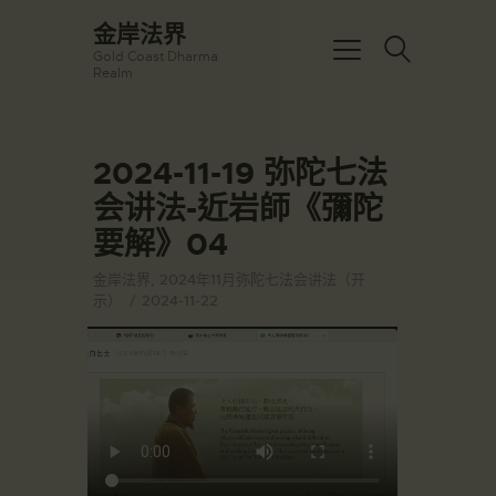
☀️法宴：華嚴經入法界品第三十九 ☀️
金岸法界
🙏講者：上恆下實法師 (Rev. Heng
Gold Coast Dharma
Sure)
金岸法界
Realm
⏰北京时间
Gold Coast Dharma Realm
每周日，中午10：30 - 12：00
⏰昆士兰时间
每周日，下午12：30 - 14：00
2024-11-19 弥陀七法
主頁
⏰California Time
Got it!
09:30 - 11:00pm Every Sat
会讲法-近岩師《彌陀
金岸活動|EVENTS
👉Zoom Link 链接：
要解》04
https://drba-
講經說法
org.zoom.us/j/84914586289
關於金岸
👉Meeting ID 会议号：84914586289
金岸法界
,
2024年11月弥陀七法会讲法（开
🔔提醒:
示）
2024-11-22
宣化上人
一、請以【全名+所在地】方式加入會
議。
文章匯總
教育培德
聯繫我們
登录|LOGIN