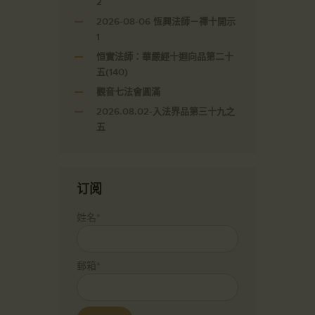
2
2026-08-06 恆興法師－禪十開示
1
恒實法師：華嚴經十迴向品第二十
五(140)
觀音七法會圓滿
2026.08.02-入法界品第三十九之
五
订阅
姓名*
郵箱*