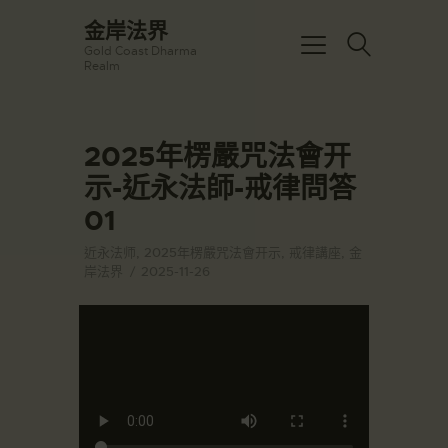
☀️法宴：華嚴經入法界品第三十九 ☀️
金岸法界
🙏講者：上恆下實法師 (Rev. Heng
Gold Coast Dharma
Sure)
金岸法界
Realm
⏰北京时间
Gold Coast Dharma Realm
每周日，中午10：30 - 12：00
⏰昆士兰时间
每周日，下午12：30 - 14：00
2025年楞嚴咒法會开
主頁
⏰California Time
Got it!
09:30 - 11:00pm Every Sat
示-近永法師-戒律問答
金岸活動|EVENTS
👉Zoom Link 链接：
01
https://drba-
講經說法
org.zoom.us/j/84914586289
關於金岸
👉Meeting ID 会议号：84914586289
近永法师
,
2025年楞嚴咒法會开示
,
戒律講座
,
金
🔔提醒:
岸法界
2025-11-26
宣化上人
一、請以【全名+所在地】方式加入會
議。
文章匯總
教育培德
聯繫我們
登录|LOGIN