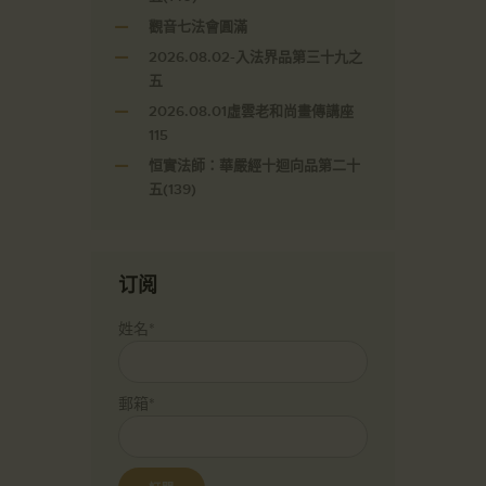
觀音七法會圓滿
2026.08.02-入法界品第三十九之
五
2026.08.01虛雲老和尚畫傳講座
115
恒實法師：華嚴經十迴向品第二十
五(139)
订阅
姓名*
郵箱*