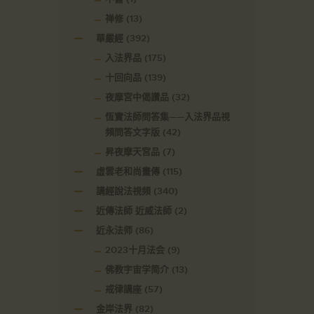
禅修
(13)
華嚴經
(392)
入法界品
(175)
十回向品
(139)
夜摩宮中偈讚品
(32)
恆實法師問答集——入法界品視
頻問答文字版
(42)
昇夜摩天宮品
(7)
虛雲老和尚畫傳
(115)
講經說法視頻
(340)
近傳法師 近威法師
(2)
近永法师
(86)
2023十月法会
(9)
佛教宇宙学简介
(13)
戒律講座
(57)
金岸法界
(82)