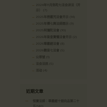
2024年11月弥陀七法会讲法（开
示）
(7)
2025年楞嚴咒法會开示
(14)
2025年禪七興法師開示
(9)
2025阿彌陀法會
(10)
2026年梁皇寶懺法會开示
(2)
2026華嚴經法會
(8)
2026觀音七法會
(5)
公眾號
(1)
法会法訊
(5)
活动
(4)
近期文章
恒實法師：華嚴經十迴向品第二十
五(140)