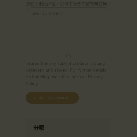
及個人網站網址，以供下次發佈留言時使用。
I agree that my submitted data is being
collected and stored. For further details
on handling user data, see our
Privacy
Policy
分類