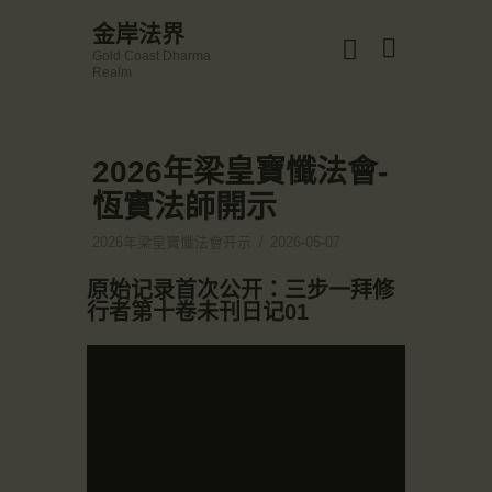
☀️法宴：華嚴經入法界品第三十九 ☀️
金岸法界
🙏講者：上恆下實法師 (Rev. Heng Sure)
Gold Coast Dharma
⏰北京时间
金岸法界
Realm
每周日，中午10：30 - 12：00
Gold Coast Dharma Realm
⏰昆士兰时间
每周日，下午12：30 - 14：00
⏰California Time
Got it!
2026年梁皇寶懺法會-
主頁
09:30 - 11:00pm Every Sat
👉Zoom Link 链接：
恆實法師開示
金岸活動|EVENTS
https://drba-org.zoom.us/j/84914586289
👉Meeting ID 会议号：84914586289
講經說法
2026年梁皇寶懺法會开示
2026-05-07
🔔提醒:
關於金岸
一、請以【全名+所在地】方式加入會議。
原始记录首次公开：三步一拜修
宣化上人
行者第十卷未刊日记01
文章匯總
教育培德
聯繫我們
登录|LOGIN