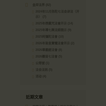
金岸法界
(82)
2024年11月弥陀七法会讲法（开
示）
(7)
2025年楞嚴咒法會开示
(14)
2025年禪七興法師開示
(9)
2025阿彌陀法會
(10)
2026年梁皇寶懺法會开示
(2)
2026華嚴經法會
(8)
2026觀音七法會
(5)
公眾號
(1)
法会法訊
(5)
活动
(4)
近期文章