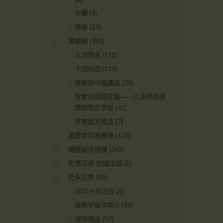
中醫
(1)
禅修
(13)
華嚴經
(392)
入法界品
(175)
十回向品
(139)
夜摩宮中偈讚品
(32)
恆實法師問答集——入法界品視
頻問答文字版
(42)
昇夜摩天宮品
(7)
虛雲老和尚畫傳
(115)
講經說法視頻
(340)
近傳法師 近威法師
(2)
近永法师
(86)
2023十月法会
(9)
佛教宇宙学简介
(13)
戒律講座
(57)