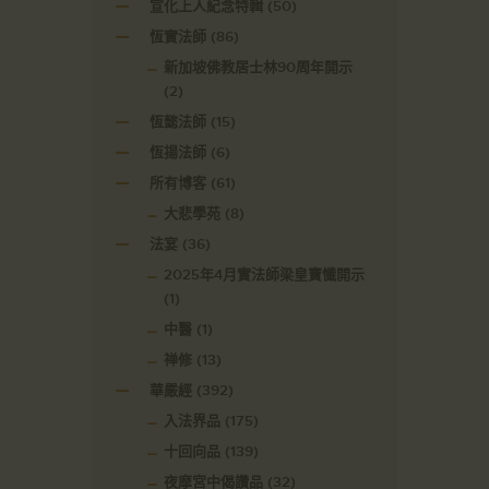
宣化上人紀念特輯
(50)
恆實法師
(86)
新加坡佛教居士林90周年開示
(2)
恆懿法師
(15)
恆揚法師
(6)
所有博客
(61)
大悲學苑
(8)
法宴
(36)
2025年4月實法師梁皇寶懺開示
(1)
中醫
(1)
禅修
(13)
華嚴經
(392)
入法界品
(175)
十回向品
(139)
夜摩宮中偈讚品
(32)