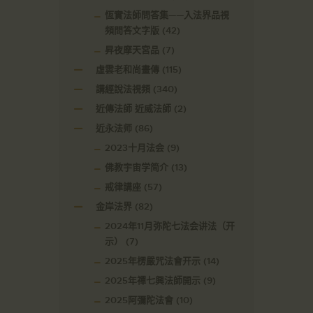
恆實法師問答集——入法界品視
頻問答文字版
(42)
昇夜摩天宮品
(7)
虛雲老和尚畫傳
(115)
講經說法視頻
(340)
近傳法師 近威法師
(2)
近永法师
(86)
2023十月法会
(9)
佛教宇宙学简介
(13)
戒律講座
(57)
金岸法界
(82)
2024年11月弥陀七法会讲法（开
示）
(7)
2025年楞嚴咒法會开示
(14)
2025年禪七興法師開示
(9)
2025阿彌陀法會
(10)