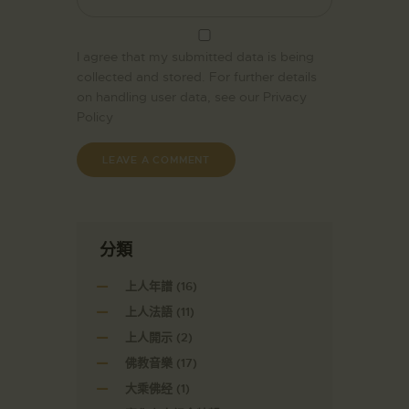
I agree that my submitted data is being
collected and stored. For further details
on handling user data, see our
Privacy
Policy
分類
上人年譜
(16)
上人法語
(11)
上人開示
(2)
佛教音樂
(17)
大乘佛经
(1)