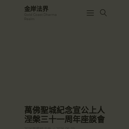
☀️法宴：華嚴經入法界品第三十九 ☀️
金岸法界
🙏講者：上恆下實法師 (Rev. Heng
Gold Coast Dharma
Sure)
金岸法界
Realm
⏰北京时间
Gold Coast Dharma Realm
每周日，中午10：30 - 12：00
⏰昆士兰时间
每周日，下午12：30 - 14：00
主頁
⏰California Time
Got it!
09:30 - 11:00pm Every Sat
金岸活動|EVENTS
👉Zoom Link 链接：
https://drba-
講經說法
org.zoom.us/j/84914586289
關於金岸
👉Meeting ID 会议号：84914586289
🔔提醒:
宣化上人
一、請以【全名+所在地】方式加入會
議。
文章匯總
教育培德
萬佛聖城紀念宣公上人
聯繫我們
涅槃三十一周年座談會
登录|LOGIN
2026華嚴經法會
2026-06-23