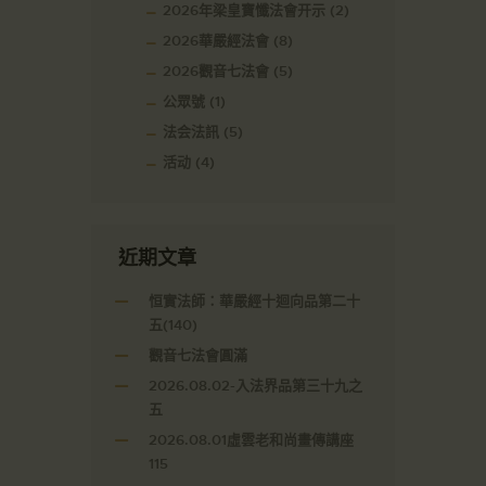
2026年梁皇寶懺法會开示
(2)
2026華嚴經法會
(8)
2026觀音七法會
(5)
公眾號
(1)
法会法訊
(5)
活动
(4)
近期文章
恒實法師：華嚴經十迴向品第二十
五(140)
觀音七法會圓滿
2026.08.02-入法界品第三十九之
五
2026.08.01虛雲老和尚畫傳講座
115