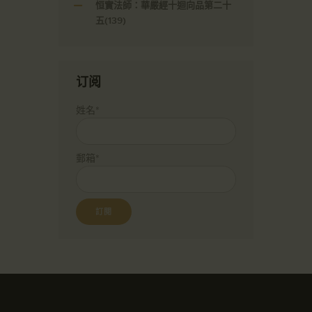
恒實法師：華嚴經十迴向品第二十
五(139)
订阅
姓名*
郵箱*