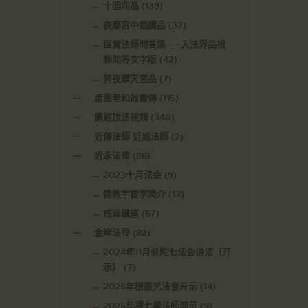
十回向品
(139)
夜摩宮中偈讚品
(32)
恆實法師問答集——入法界品視
頻問答文字版
(42)
昇夜摩天宮品
(7)
虛雲老和尚畫傳
(115)
講經說法視頻
(340)
近傳法師 近威法師
(2)
近永法师
(86)
2023十月法会
(9)
佛教宇宙学简介
(13)
戒律講座
(57)
金岸法界
(82)
2024年11月弥陀七法会讲法（开
示）
(7)
2025年楞嚴咒法會开示
(14)
2025年禪七興法師開示
(9)