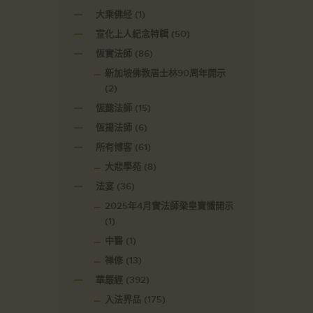
大乘佛经
(1)
宣化上人紀念特輯
(50)
恆實法師
(86)
新加坡佛教居士林90周年開示
(2)
恆懿法師
(15)
恆揚法師
(6)
所有博客
(61)
大悲學苑
(8)
法宴
(36)
2025年4月實法師梁皇寶懺開示
(1)
中醫
(1)
禅修
(13)
華嚴經
(392)
入法界品
(175)