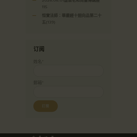
2026.08.01虛雲老和尚畫傳講座
115
恒實法師：華嚴經十迴向品第二十
五(139)
订阅
姓名*
郵箱*