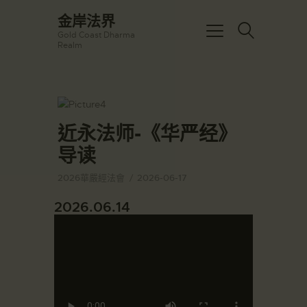
☀️法宴：華嚴經入法界品第三十九 ☀️
金岸法界
🙏講者：上恆下實法師 (Rev. Heng
Gold Coast Dharma
Sure)
金岸法界
Realm
⏰北京时间
Gold Coast Dharma Realm
每周日，中午10：30 - 12：00
⏰昆士兰时间
每周日，下午12：30 - 14：00
主頁
⏰California Time
Got it!
09:30 - 11:00pm Every Sat
金岸活動|EVENTS
近永法师-《华严经》
👉Zoom Link 链接：
https://drba-
講經說法
导读
org.zoom.us/j/84914586289
關於金岸
👉Meeting ID 会议号：84914586289
2026華嚴經法會
2026-06-17
🔔提醒:
宣化上人
一、請以【全名+所在地】方式加入會
2026.06.14
議。
文章匯總
教育培德
聯繫我們
登录|LOGIN