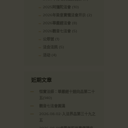
2025阿彌陀法會
(10)
2026年梁皇寶懺法會开示
(2)
2026華嚴經法會
(8)
2026觀音七法會
(5)
公眾號
(1)
法会法訊
(5)
活动
(4)
近期文章
恒實法師：華嚴經十迴向品第二十
五(140)
觀音七法會圓滿
2026.08.02-入法界品第三十九之
五