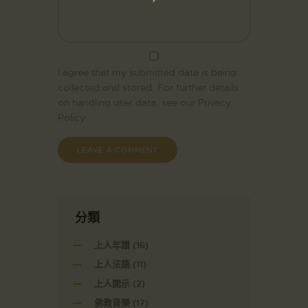
I agree that my submitted data is being
collected and stored. For further details
on handling user data, see our
Privacy
Policy
分類
上人年譜
(16)
上人法語
(11)
上人開示
(2)
佛教音樂
(17)