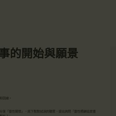
主頁
☀️法宴：華嚴經入法界品第三十九 ☀️
🙏講者：上恆下實法師 (Rev. Heng Sure)
金岸活動|EVENTS
⏰北京时间
金岸法界
每周日，中午10：30 - 12：00
⏰昆士兰时间
Gold Coast Dharma Realm
講經說法
每周日，下午12：30 - 14：00
⏰California Time
關於金岸
09:30 - 11:00pm Every Sat
👉Zoom Link 链接：
故事的開始與願景
https://drba-org.zoom.us/j/84914586289
宣化上人
👉Meeting ID 会议号：84914586289
🔔提醒:
文章匯總
一、請以【全名+所在地】方式加入會議。
教育培德
聯繫我們
和因緣。
登录|LOGIN
分享「靈性關懷」，底下默默拭淚的聽眾，提出詢問「靈性照顧這麼重