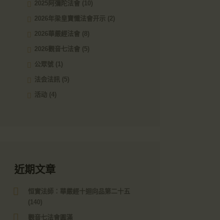
2025阿彌陀法會
(10)
2026年梁皇寶懺法會开示
(2)
2026華嚴經法會
(8)
2026觀音七法會
(5)
公眾號
(1)
法会法訊
(5)
活动
(4)
近期文章
恒實法師：華嚴經十迴向品第二十五
(140)
觀音七法會圓滿