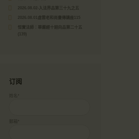
2026.08.02-入法界品第三十九之五
2026.08.01虛雲老和尚畫傳講座115
恒實法師：華嚴經十迴向品第二十五
(139)
订阅
姓名*
郵箱*