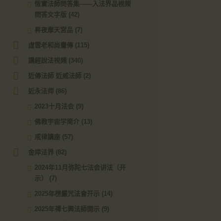
恆實法師問答集——入法界品視頻
問答文字版
(42)
昇夜摩天宮品
(7)
虛雲老和尚畫傳
(115)
講經說法視頻
(340)
近傳法師 近威法師
(2)
近永法师
(86)
2023十月法会
(9)
佛教宇宙学简介
(13)
戒律講座
(57)
金岸法界
(82)
2024年11月弥陀七法会讲法（开
示）
(7)
2025年楞嚴咒法會开示
(14)
2025年禪七興法師開示
(9)