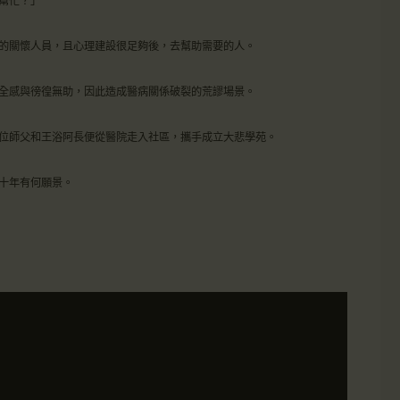
幫忙？」
的關懷人員，且心理建設很足夠後，去幫助需要的人。
全感與徬徨無助，因此造成醫病關係破裂的荒謬場景。
位師父和王浴阿長便從醫院走入社區，攜手成立大悲學苑。
十年有何願景。