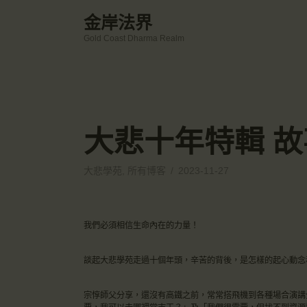
金岸法界
Gold Coast Dharma Realm
大悲十年特輯 
大悲學苑
,
所有博客
2023-11-27
我們必須相信生命內在的力量！
談起大悲學苑走過十個年頭，辛苦的背後，是怎樣的起心動念
宗惇師父分享，還沒有高鐵之前，常常搭飛機到各種場合演講