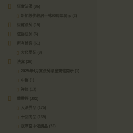
恆實法師
(86)
新加坡佛教居士林90周年開示
(2)
恆懿法師
(15)
恆揚法師
(6)
所有博客
(61)
大悲學苑
(8)
法宴
(36)
2025年4月實法師梁皇寶懺開示
(1)
中醫
(1)
禅修
(13)
華嚴經
(392)
入法界品
(175)
十回向品
(139)
夜摩宮中偈讚品
(32)