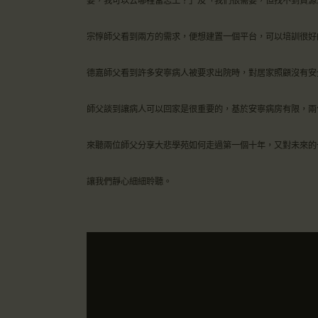
要，我可以去哪裡當志工？」及「我們很需要，但找不到資源
宗惇師父看到兩方的需求，便想建置一個平台，可以培訓很好
德嘉師父看到許多安寧病人被要求出院時，對居家照顧沒有安
師父談到讓病人可以回家是很重要的，基於安寧病房有限，兩
來聽兩位師父分享大悲學苑如何走過第一個十年，又對未來的
讓我們靜心細細聆聽。